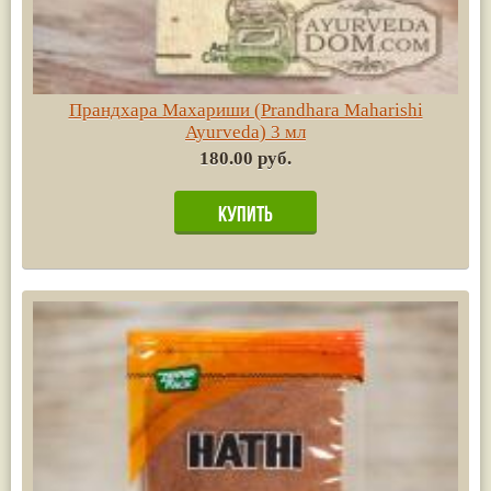
Прандхара Махариши (Prandhara Maharishi
Ayurvedа) 3 мл
180.00 руб.