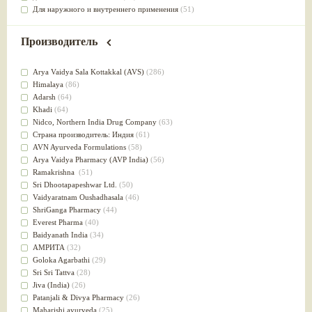
Для наружного и внутреннего применения
(51)
Для приготовления пищи
(49)
от инфекций мочеполовой системы
(49)
Производитель
Для стабилизации деятельности ЦНС
(47)
для суставов
(47)
Arya Vaidya Sala Kottakkal (AVS)
(286)
Лечит опухоли и отеки
(46)
Himalaya
(86)
Для медитации
(44)
Adarsh
(64)
выводит токсины
(43)
Khadi
(64)
Для здоровья печени
(41)
Nidсo, Northern India Drug Company
(63)
Для тела
(39)
Страна производитель: Индия
(61)
для очищения крови
(38)
AVN Ayurveda Formulations
(58)
При диабете
(38)
Arya Vaidya Pharmacy (AVP India)
(56)
Антиоксидант
(37)
Ramakrishna
(51)
Для Капха(Кафа) доши
(37)
Sri Dhootapapeshwar Ltd.
(50)
От паразитов
(37)
Vaidyaratnam Oushadhasala
(46)
При расстройстве желудка
(36)
ShriGanga Pharmacy
(44)
Успокоительное
(36)
Everest Pharma
(40)
Для глаз
(34)
Baidyanath India
(34)
от геморроя
(34)
АМРИТА
(32)
Противовоспалительное
(34)
Goloka Agarbathi
(29)
Для Питта доши
(32)
Sri Sri Tattva
(28)
Для сердца
(32)
Jiva (India)
(26)
Для сосудов головного мозга
(32)
Patanjali & Divya Pharmacy
(26)
Для полости рта
(32)
Maharishi ayurveda
(25)
Дефицит железа
(31)