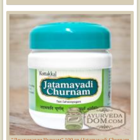
"Джатамаяди Чурнам" 100 гр (Jatamayadi Churnam