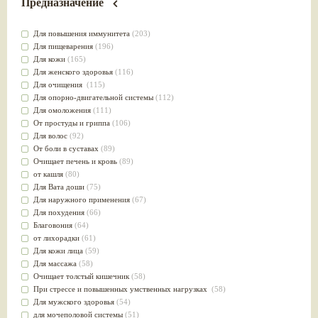
Предназначение
Для повышения иммунитета
(203)
Для пищеварения
(196)
Для кожи
(165)
Для женского здоровья
(116)
Для очищения
(115)
Для опорно-двигательной системы
(112)
Для омоложения
(111)
От простуды и гриппа
(106)
Для волос
(92)
От боли в суставах
(89)
Очищает печень и кровь
(89)
от кашля
(80)
Для Вата доши
(75)
Для наружного применения
(67)
Для похудения
(66)
Благовония
(64)
от лихорадки
(61)
Для кожи лица
(59)
Для массажа
(58)
Очищает толстый кишечник
(58)
При стрессе и повышенных умственных нагрузках
(58)
Для мужского здоровья
(54)
для мочеполовой системы
(51)