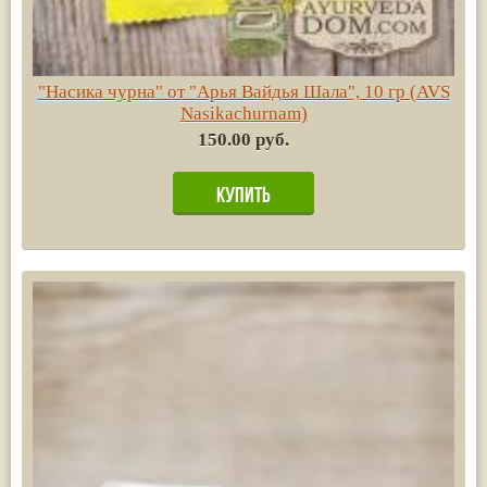
"Насика чурна" от "Арья Вайдья Шала", 10 гр (AVS
Nasikachurnam)
150.00 руб.