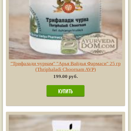
"Трифалади чурнам" "Арья Вайдья Фармаси" 25 гр
(Thriphaladi Choornam AVP)
199.00 руб.