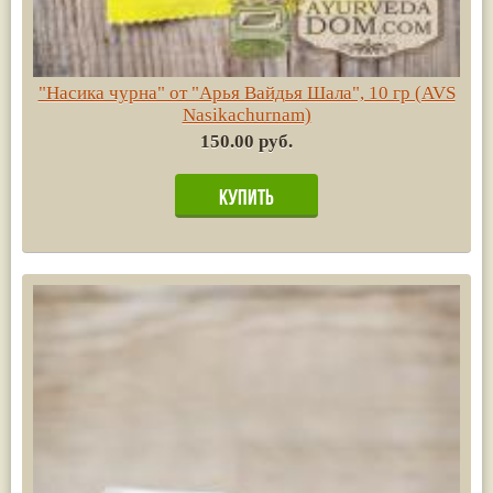
"Насика чурна" от "Арья Вайдья Шала", 10 гр (AVS
Nasikachurnam)
150.00 руб.