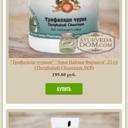
"Трифалади чурнам" "Арья Вайдья Фармаси" 25 гр
(Thriphaladi Choornam AVP)
199.00 руб.