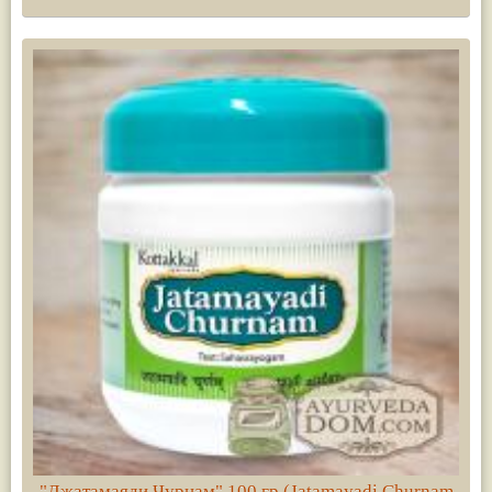
"Джатамаяди Чурнам" 100 гр (Jatamayadi Churnam