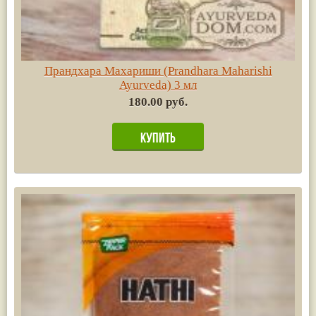
Прандхара Махариши (Prandhara Maharishi
Ayurvedа) 3 мл
180.00 руб.