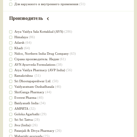
Для наружного и внутреннего применения
(51)
Для приготовления пищи
(49)
от инфекций мочеполовой системы
(49)
Производитель
Для стабилизации деятельности ЦНС
(47)
для суставов
(47)
Arya Vaidya Sala Kottakkal (AVS)
(286)
Лечит опухоли и отеки
(46)
Himalaya
(86)
Для медитации
(44)
Adarsh
(64)
выводит токсины
(43)
Khadi
(64)
Для здоровья печени
(41)
Nidсo, Northern India Drug Company
(63)
Для тела
(39)
Страна производитель: Индия
(61)
для очищения крови
(38)
AVN Ayurveda Formulations
(58)
При диабете
(38)
Arya Vaidya Pharmacy (AVP India)
(56)
Антиоксидант
(37)
Ramakrishna
(51)
Для Капха(Кафа) доши
(37)
Sri Dhootapapeshwar Ltd.
(50)
От паразитов
(37)
Vaidyaratnam Oushadhasala
(46)
При расстройстве желудка
(36)
ShriGanga Pharmacy
(44)
Успокоительное
(36)
Everest Pharma
(40)
Для глаз
(34)
Baidyanath India
(34)
от геморроя
(34)
АМРИТА
(32)
Противовоспалительное
(34)
Goloka Agarbathi
(29)
Для Питта доши
(32)
Sri Sri Tattva
(28)
Для сердца
(32)
Jiva (India)
(26)
Для сосудов головного мозга
(32)
Patanjali & Divya Pharmacy
(26)
Для полости рта
(32)
Maharishi ayurveda
(25)
Дефицит железа
(31)