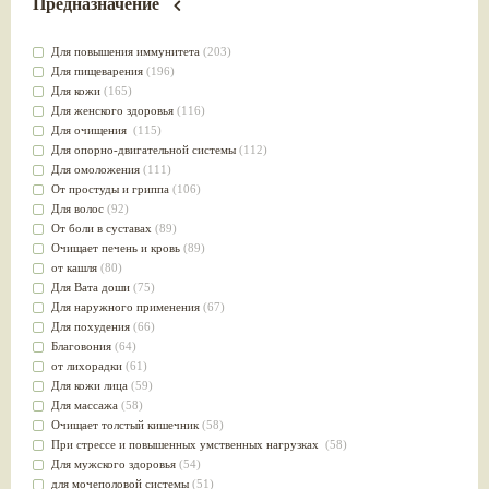
Предназначение
Для повышения иммунитета
(203)
Для пищеварения
(196)
Для кожи
(165)
Для женского здоровья
(116)
Для очищения
(115)
Для опорно-двигательной системы
(112)
Для омоложения
(111)
От простуды и гриппа
(106)
Для волос
(92)
От боли в суставах
(89)
Очищает печень и кровь
(89)
от кашля
(80)
Для Вата доши
(75)
Для наружного применения
(67)
Для похудения
(66)
Благовония
(64)
от лихорадки
(61)
Для кожи лица
(59)
Для массажа
(58)
Очищает толстый кишечник
(58)
При стрессе и повышенных умственных нагрузках
(58)
Для мужского здоровья
(54)
для мочеполовой системы
(51)