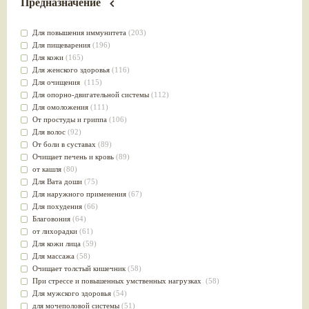
Предназначение
Для повышения иммунитета
(203)
Для пищеварения
(196)
Для кожи
(165)
Для женского здоровья
(116)
Для очищения
(115)
Для опорно-двигательной системы
(112)
Для омоложения
(111)
От простуды и гриппа
(106)
Для волос
(92)
От боли в суставах
(89)
Очищает печень и кровь
(89)
от кашля
(80)
Для Вата доши
(75)
Для наружного применения
(67)
Для похудения
(66)
Благовония
(64)
от лихорадки
(61)
Для кожи лица
(59)
Для массажа
(58)
Очищает толстый кишечник
(58)
При стрессе и повышенных умственных нагрузках
(58)
Для мужского здоровья
(54)
для мочеполовой системы
(51)