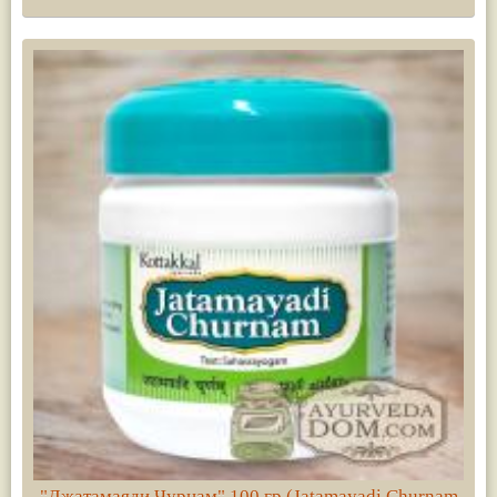
"Джатамаяди Чурнам" 100 гр (Jatamayadi Churnam