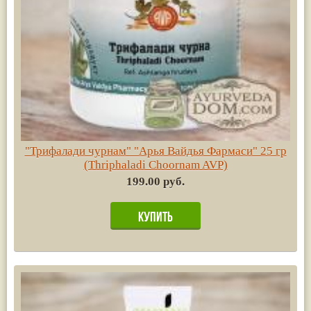
"Трифалади чурнам" "Арья Вайдья Фармаси" 25 гр
(Thriphaladi Choornam AVP)
199.00 руб.