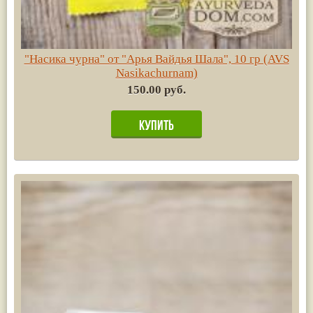
"Насика чурна" от "Арья Вайдья Шала", 10 гр (AVS
Nasikachurnam)
150.00 руб.