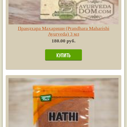
Прандхара Махариши (Prandhara Maharishi
Ayurvedа) 3 мл
180.00 руб.