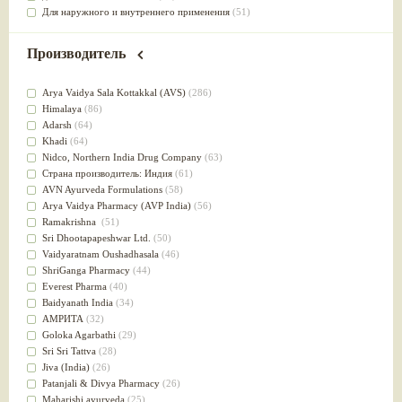
Для наружного и внутреннего применения
(51)
Для приготовления пищи
(49)
от инфекций мочеполовой системы
(49)
Производитель
Для стабилизации деятельности ЦНС
(47)
для суставов
(47)
Arya Vaidya Sala Kottakkal (AVS)
(286)
Лечит опухоли и отеки
(46)
Himalaya
(86)
Для медитации
(44)
Adarsh
(64)
выводит токсины
(43)
Khadi
(64)
Для здоровья печени
(41)
Nidсo, Northern India Drug Company
(63)
Для тела
(39)
Страна производитель: Индия
(61)
для очищения крови
(38)
AVN Ayurveda Formulations
(58)
При диабете
(38)
Arya Vaidya Pharmacy (AVP India)
(56)
Антиоксидант
(37)
Ramakrishna
(51)
Для Капха(Кафа) доши
(37)
Sri Dhootapapeshwar Ltd.
(50)
От паразитов
(37)
Vaidyaratnam Oushadhasala
(46)
При расстройстве желудка
(36)
ShriGanga Pharmacy
(44)
Успокоительное
(36)
Everest Pharma
(40)
Для глаз
(34)
Baidyanath India
(34)
от геморроя
(34)
АМРИТА
(32)
Противовоспалительное
(34)
Goloka Agarbathi
(29)
Для Питта доши
(32)
Sri Sri Tattva
(28)
Для сердца
(32)
Jiva (India)
(26)
Для сосудов головного мозга
(32)
Patanjali & Divya Pharmacy
(26)
Для полости рта
(32)
Maharishi ayurveda
(25)
Дефицит железа
(31)