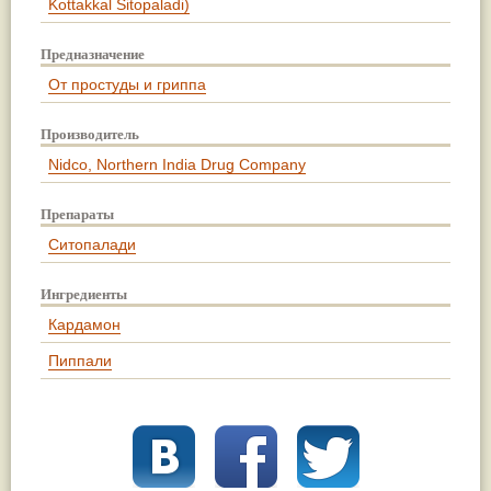
Kottakkal Sitopaladi)
Предназначение
От простуды и гриппа
Производитель
Nidсo, Northern India Drug Company
Препараты
Ситопалади
Ингредиенты
Кардамон
Пиппали