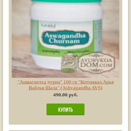
"Ашвагандха чурна" 100 гр "Коттаккал Арья
Вайдья Шала" (Ashvagandha AVS)
490.00 руб.