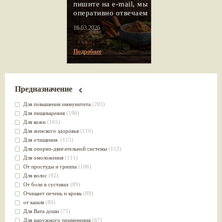
пишите на e-mail, мы
оперативно отвечаем
16.03.2026
Подробнее
Предназначение
Для повышения иммунитета
(203)
Для пищеварения
(196)
Для кожи
(165)
Для женского здоровья
(116)
Для очищения
(115)
Для опорно-двигательной системы
(112)
Для омоложения
(111)
От простуды и гриппа
(106)
Для волос
(92)
От боли в суставах
(89)
Очищает печень и кровь
(89)
от кашля
(80)
Для Вата доши
(75)
Для наружного применения
(67)