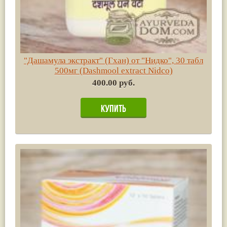
"Дашамула экстракт" (Гхан) от "Нидко", 30 табл
500мг (Dashmool extract Nidco)
400.00 руб.