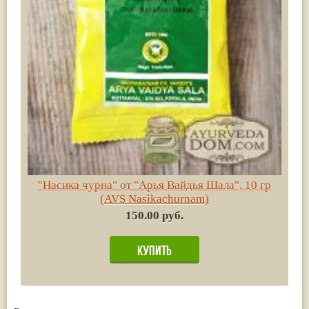
"Насика чурна" от "Арья Вайдья Шала", 10 гр
(AVS Nasikachurnam)
150.00 руб.