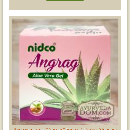
Алоэ вера гель "Анграг" Нидко 125 мл (Aloevera