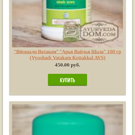
"Вйошади Ватакам" "Арья Вайдья Шала" 100 гр
(Vyoshadi Vatakam Kottakkal AVS)
450.00 руб.