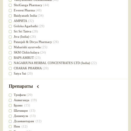
Успокоительное
(36)
ShriGanga Pharmacy
(44)
Для глаз
(34)
Everest Pharma
(40)
от геморроя
(34)
Baidyanath India
(34)
Противовоспалительное
(34)
АМРИТА
(32)
Для Питта доши
(32)
Goloka Agarbathi
(29)
Для сердца
(32)
Sri Sri Tattva
(28)
Для сосудов головного мозга
(32)
Jiva (India)
(26)
Для полости рта
(32)
Patanjali & Divya Pharmacy
(26)
Дефицит железа
(31)
Maharishi ayurveda
(25)
Для лица
(31)
SKM Chikichalaya
(24)
Употребление в пищу
(30)
BAPS AMRUT
(23)
Ароматерапия
(29)
NAGARJUNA HERBAL CONCENTRATES LTD (India)
(22)
Жаропонижающее
(29)
CHARAK PHARMA
(20)
для памяти
(28)
Satya Sai
(20)
для почек
(28)
Vyas
(20)
Обезболивающие
(28)
Bipha
(19)
Препараты
Слабительное
(28)
Kerala Ayurveda
(19)
Афродизиак
(27)
Organic India pvt ltd
(18)
Трифала
(20)
Напитки
(27)
Lalita
(16)
Ашваганда
(19)
Для йоги
(27)
Ashtang Herbals
(15)
Брами
(15)
Для потенции
(26)
Alarsin
(14)
Шатавари
(15)
Для душа
(25)
Vasu Health care
(14)
Дашамула
(13)
для концентрации внимания
(25)
Baraka
(13)
Дханвантарам
(12)
при нарушении эрекции
(25)
Dabur India Ltd
(13)
Ним
(12)
при неврозе
(25)