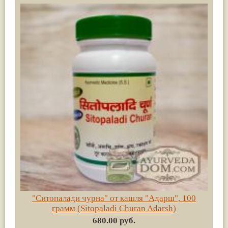
"Ситопалади чурна" от кашля "Адарш", 100
грамм (Sitopaladi Churan Adarsh)
680.00 руб.