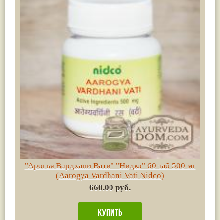
"Арогья Вардхани Вати" "Нидко" 60 таб 500 мг
(Aarogya Vardhani Vati Nidco)
660.00 руб.