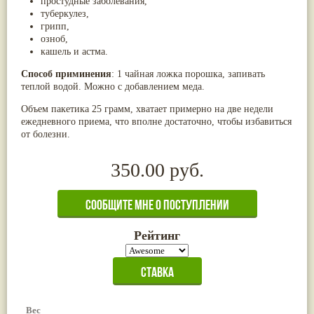
простудные заболе­вания,
Жасмин
(8)
туберкулез,
Каранджа
(8)
грипп,
Касторовое масло
(8)
озноб,
Кутаки
(8)
кашель и астма.
Мята
(8)
Способ приминения
: 1 чайная ложка порошка, запивать
Пушкара
(8)
more...
теплой водой. Можно с добавлением меда.
Объем пакетика 25 грамм, хватает примерно на две недели
ежедневного приема, что вполне достаточно, чтобы избавиться
от болезни.
350.00 руб.
Рейтинг
Вес