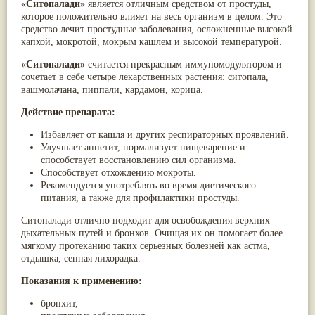
«Ситопалади»
является отличным средством от простуды,
Паслён черный
(13)
которое положительно влияет на весь организм в целом. Это
Ипомея
(12)
средство лечит простудные заболевания, осложненные высокой
Коричник цейлонский
(12)
капхой, мокротой, мокрым кашлем и высокой температурой.
Мирра
(12)
Розовая соль
(12)
«Ситопалади»
считается прекрасным иммуномодулятором и
Сверция
(12)
сочетает в себе четыре лекарственных растения: ситопала,
Виноград
(11)
вашмолачана, пиппали, кардамон, корица.
Каменная соль
(11)
Коровье молоко
(11)
Действие препарата:
Мукуна жгучая
(11)
Избавляет от кашля и других респираторных проявлений.
Ним
(11)
Улучшает аппетит, нормализует пищеварение и
Патала
(11)
способствует восстановлению сил организма.
Перец чаба
(11)
Способствует отхождению мокроты.
Соссюрея/кушта
(11)
Рекомендуется употреблять во время диетического
Турпет
(11)
питания, а также для профилактики простуды.
Алойное дерево
(10)
Асафетида
(10)
Ситопалади отлично подходит для освобождения верхних
Пармелия
(10)
дыхательных путей и бронхов. Очищая их он помогает более
Тмин обыкновенный
(10)
мягкому протеканию таких серьезных болезней как астма,
Ашока
(9)
отдышка, сенная лихорадка.
Вишня гималайская
(9)
Данти
(9)
Показания к применению:
Мурва
(9)
Птерокарпус мешковидный
(9)
бронхит,
Юстиция сосудистая/Васака
(9)