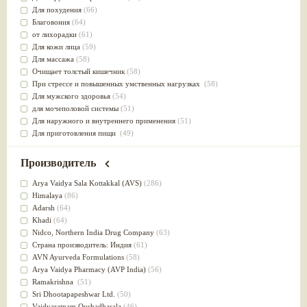
Для похудения
(66)
Благовония
(64)
от лихорадки
(61)
Для кожи лица
(59)
Для массажа
(58)
Очищает толстый кишечник
(58)
При стрессе и повышенных умственных нагрузках
(58)
Для мужского здоровья
(54)
для мочеполовой системы
(51)
Для наружного и внутреннего применения
(51)
Для приготовления пищи
(49)
от инфекций мочеполовой системы
(49)
Для стабилизации деятельности ЦНС
(47)
Производитель
для суставов
(47)
Лечит опухоли и отеки
(46)
Arya Vaidya Sala Kottakkal (AVS)
(286)
Для медитации
(44)
Himalaya
(86)
выводит токсины
(43)
Adarsh
(64)
Для здоровья печени
(41)
Khadi
(64)
Для тела
(39)
Nidсo, Northern India Drug Company
(63)
для очищения крови
(38)
Страна производитель: Индия
(61)
При диабете
(38)
AVN Ayurveda Formulations
(58)
Антиоксидант
(37)
Arya Vaidya Pharmacy (AVP India)
(56)
Для Капха(Кафа) доши
(37)
Ramakrishna
(51)
От паразитов
(37)
Sri Dhootapapeshwar Ltd.
(50)
При расстройстве желудка
(36)
Vaidyaratnam Oushadhasala
(46)