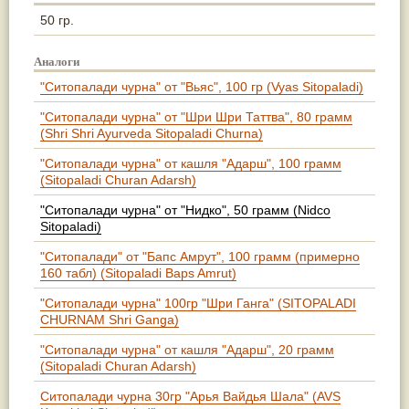
50 гр.
Аналоги
"Ситопалади чурна" от "Вьяс", 100 гр (Vyas Sitopaladi)
"Ситопалади чурна" от "Шри Шри Таттва", 80 грамм
(Shri Shri Ayurveda Sitopaladi Churna)
"Ситопалади чурна" от кашля "Адарш", 100 грамм
(Sitopaladi Churan Adarsh)
"Ситопалади чурна" от "Нидко", 50 грамм (Nidco
Sitopaladi)
"Ситопалади" от "Бапс Амрут", 100 грамм (примерно
160 табл) (Sitopaladi Baps Amrut)
"Ситопалади чурна" 100гр "Шри Ганга" (SITOPALADI
CHURNAM Shri Ganga)
"Ситопалади чурна" от кашля "Адарш", 20 грамм
(Sitopaladi Churan Adarsh)
Ситопалади чурна 30гр "Арья Вайдья Шала" (AVS