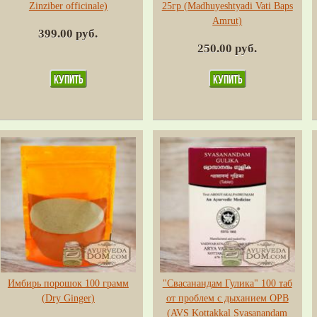
Zinziber officinale)
25гр (Madhuyeshtyadi Vati Baps
Amrut)
399.00 руб.
250.00 руб.
Имбирь порошок 100 грамм
"Свасанандам Гулика" 100 таб
(Dry Ginger)
от проблем с дыханием ОРВ
(AVS Kottakkal Svasanandam