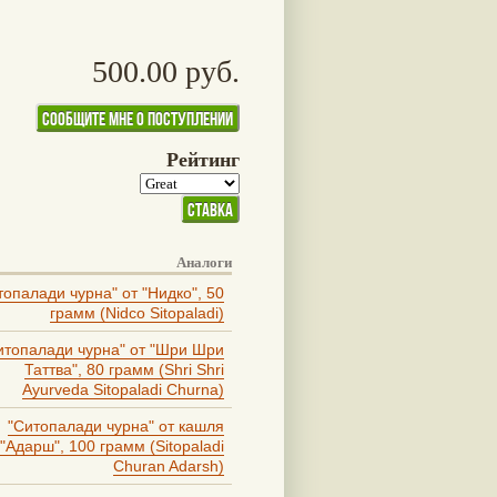
500.00 руб.
Рейтинг
Аналоги
топалади чурна" от "Нидко", 50
грамм (Nidco Sitopaladi)
итопалади чурна" от "Шри Шри
Таттва", 80 грамм (Shri Shri
Ayurveda Sitopaladi Churna)
"Ситопалади чурна" от кашля
"Адарш", 100 грамм (Sitopaladi
Churan Adarsh)