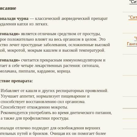
"Си
исание
"Сит
опалади чурна
— классический аюрведический препарат
удаления капхи из легких.
топалади»
является отличным средством от простуды,
"
орое положительно влияет на весь организм в целом. Это
Ганг
дство лечит простудные заболевания, осложненные высокой
хой, мокротой, мокрым кашлем и высокой температурой.
топалади»
считается прекрасным иммуномодулятором и
тает в себе четыре лекарственных растения: ситопала,
молачана, пиппали, кардамон, корица.
ствие препарата:
Избавляет от кашля и других респираторных проявлений.
Улучшает аппетит, нормализует пищеварение и
способствует восстановлению сил организма.
Способствует отхождению мокроты.
Рекомендуется употреблять во время диетического питания,
а также для профилактики простуды.
опалади отлично подходит для освобождения верхних
ательных путей и бронхов. Очищая их он помогает более