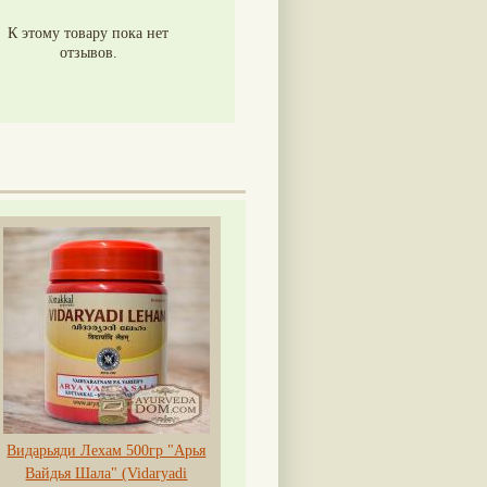
К этому товару пока нет
отзывов.
Видарьяди Лехам 500гр "Арья
Вайдья Шала" (Vidaryadi