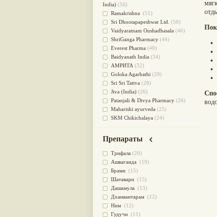
мяг
для очищения крови
(38)
India)
(56)
отд
При диабете
(38)
Ramakrishna
(51)
Антиоксидант
(37)
Sri Dhootapapeshwar Ltd.
(50)
Пок
Для Капха(Кафа) доши
(37)
Vaidyaratnam Oushadhasala
(46)
От паразитов
(37)
ShriGanga Pharmacy
(44)
При расстройстве желудка
(36)
Everest Pharma
(40)
Успокоительное
(36)
Baidyanath India
(34)
Для глаз
(34)
АМРИТА
(32)
от геморроя
(34)
Goloka Agarbathi
(29)
Противовоспалительное
(34)
Sri Sri Tattva
(28)
Для Питта доши
(32)
Jiva (India)
(26)
Спо
Для сердца
(32)
Patanjali & Divya Pharmacy
(26)
вод
Для сосудов головного мозга
Maharishi ayurveda
(25)
(32)
SKM Chikichalaya
(24)
Для полости рта
(32)
BAPS AMRUT
(23)
Дефицит железа
(31)
NAGARJUNA HERBAL
Препараты
Для лица
(31)
CONCENTRATES LTD (India)
(22)
Употребление в пищу
(30)
CHARAK PHARMA
(20)
Трифала
(20)
Ароматерапия
(29)
Satya Sai
(20)
Ашваганда
(19)
Жаропонижающее
(29)
Vyas
(20)
Брами
(15)
для памяти
(28)
Bipha
(19)
Шатавари
(15)
для почек
(28)
Kerala Ayurveda
(19)
Дашамула
(13)
Обезболивающие
(28)
Organic India pvt ltd
(18)
Дханвантарам
(12)
Слабительное
(28)
Lalita
(16)
Ним
(12)
Афродизиак
(27)
Ashtang Herbals
(15)
Гудучи
(11)