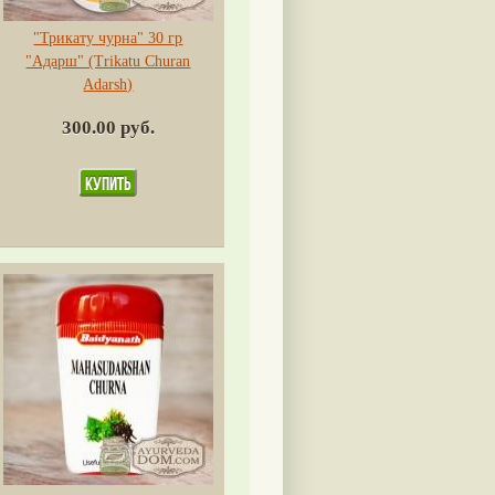
"Трикату чурна" 30 гр
"Адарш" (Trikatu Churan
Adarsh)
300.00 руб.