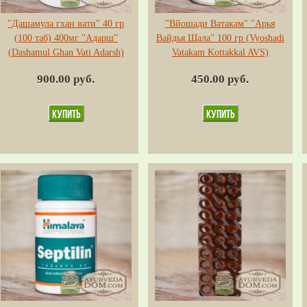
"Дашамула гхан вати" 40 гр
"Вйошади Ватакам" "Арья
(100 таб) 400мг "Адарш"
Вайдья Шала" 100 гр (Vyoshadi
(Dashamul Ghan Vati Adarsh)
Vatakam Kottakkal AVS)
900.00 руб.
450.00 руб.