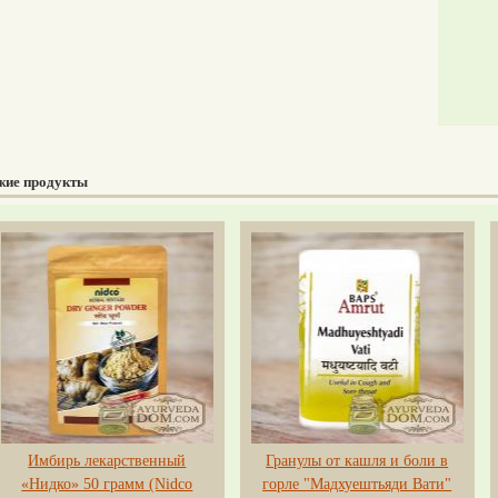
жие продукты
Имбирь лекарственный
Гранулы от кашля и боли в
«Нидко» 50 грамм (Nidco
горле "Мадхуештьяди Вати"