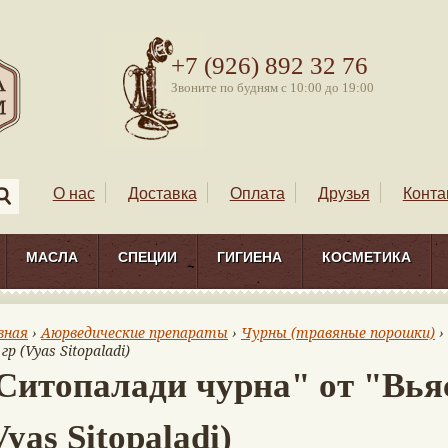
+7 (926) 892 32 76
Звоните по будням с 10:00 до 19:00
О нас
Доставка
Оплата
Друзья
Конта
МАСЛА
СПЕЦИИ
ГИГИЕНА
КОСМЕТИКА
вная
›
Аюрведические препараты
›
Чурны (травяные порошки)
›
гр (Vyas Sitopaladi)
Ситопалади чурна" от "Вьяс
Vyas Sitopaladi)