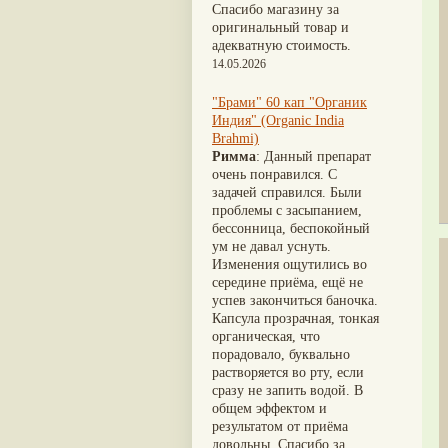
Nirdosh
(3)
Шиладжит
(20)
Спасибо магазину за
Агастья расаяна
(3)
Арджуна
(19)
оригинальный товар и
Ашта чурна
(3)
Касмарья
(19)
адекватную стоимость.
Аштаваргам
(3)
Кориандр
(19)
14.05.2026
Брами вати с золотом
(3)
Туласи
(18)
Брахма расаяна
(3)
Барбарис индийский
(17)
"Брами" 60 кап "Органик
Брихатьяди
(3)
Зира
(17)
Индия" (Organic India
Видарьяди
(3)
Крапива индийская
(17)
Brahmi)
Гуггул
(3)
Патола
(17)
Римма
: Данный препарат
Дханвантарам 101
(3)
Холарена - Кутаджа
(17)
очень понравился. С
Дханвантарам тайлам
(3)
Шионака
(17)
задачей справился. Были
Кайлаш дживан
(3)
Аджван/Ажгон
(16)
проблемы с засыпанием,
Кальянака гритам
(3)
Акация катеху
(16)
бессонница, беспокойный
Кримикутхар рас
(3)
Кальций
(16)
ум не давал уснуть.
Кунжутное масло
(3)
Укроп пахучий
(16)
Изменения ощутились во
Кутаджа
(3)
Дашамула
(15)
середине приёма, ещё не
Кширабала
(3)
Лодхра
(14)
успев закончиться баночка.
Лив 52
(3)
Моринга
(14)
Капсула прозрачная, тонкая
more...
Перец кубеба
(14)
органическая, что
Сахарный тростник
(14)
порадовало, буквально
Бхунимба/Андрографис
растворяется во рту, если
метельчатый
(13)
сразу не запить водой. В
Гвоздика
(13)
общем эффектом и
Кассия трубчатая
(13)
результатом от приёма
Мезуя железная
(13)
довольны. Спасибо за