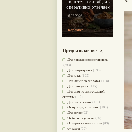
пишите на e-mail, мы
оперативно отвечаем
16.03.2026
Подробнее
Предназначение
Для повышения иммунитета
(203)
Для пищеварения
(196)
Для кожи
(165)
Для женского здоровья
(116)
Для очищения
(115)
Для опорно-двигательной
системы
(112)
Для омоложения
(111)
От простуды и гриппа
(106)
Для волос
(92)
От боли в суставах
(89)
Очищает печень и кровь
(89)
от кашля
(80)