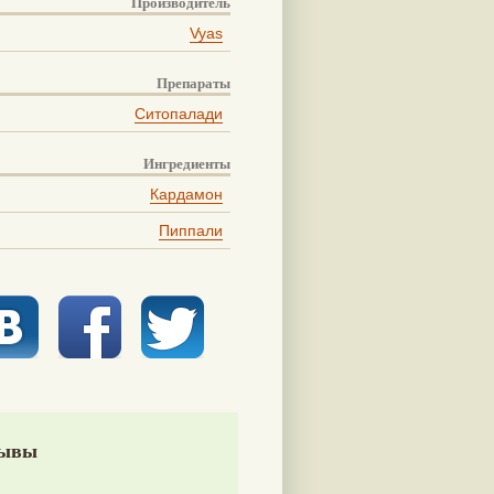
Производитель
Vyas
Препараты
Ситопалади
Ингредиенты
Кардамон
Пиппали
ывы