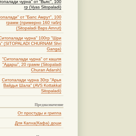
топалади чурна" от "Вьяс", 100
гр (Vyas Sitopaladi)
опалади" от "Бапс Амрут", 100
грамм (примерно 160 табл)
(Sitopaladi Baps Amrut)
Ситопалади чурна" 100гр "Шри
а" (SITOPALADI CHURNAM Shri
Ganga)
"Ситопалади чурна" от кашля
"Адарш", 20 грамм (Sitopaladi
Churan Adarsh)
Ситопалади чурна 30гр "Арья
Вайдья Шала" (AVS Kottakkal
Sitopaladi)
Предназначение
От простуды и гриппа
Для Капха(Кафа) доши