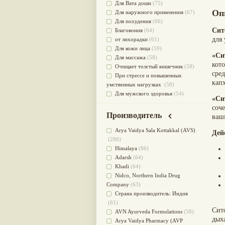
Для Вата доши
(75)
Оп
Для наружного применения
(67)
Для похудения
(66)
Сит
Благовония
(64)
для 
от лихорадки
(61)
Для кожи лица
(59)
«Си
Для массажа
(58)
кот
Очищает толстый кишечник
(58)
сре
При стрессе и повышенных
кап
умственных нагрузках
(58)
Для мужского здоровья
(54)
«Си
для мочеполовой системы
(51)
соче
Для наружного и внутреннего
Производитель
ваш
применения
(51)
Для приготовления пищи
(49)
Arya Vaidya Sala Kottakkal (AVS)
Дей
от инфекций мочеполовой
(286)
системы
(49)
Himalaya
(86)
Для стабилизации деятельности
Adarsh
(64)
ЦНС
(47)
Khadi
(64)
для суставов
(47)
Nidсo, Northern India Drug
Лечит опухоли и отеки
(46)
Company
(63)
Для медитации
(44)
Страна производитель: Индия
выводит токсины
(43)
(61)
Сит
Для здоровья печени
(41)
AVN Ayurveda Formulations
(58)
дых
Для тела
(39)
Arya Vaidya Pharmacy (AVP