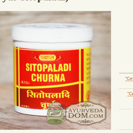
"Си
"С