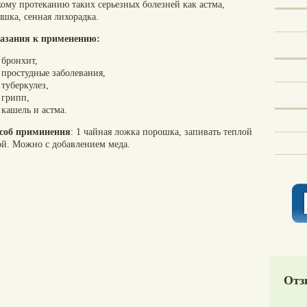
кому протеканию таких серьезных болезней как астма,
ышка, сенная лихорадка.
азания к применению:
бронхит,
простудные заболе­вания,
туберкулез,
грипп,
кашель и астма.
соб приминения
: 1 чайная ложка порошка, запивать теплой
ой. Можно с добавлением меда.
Отз