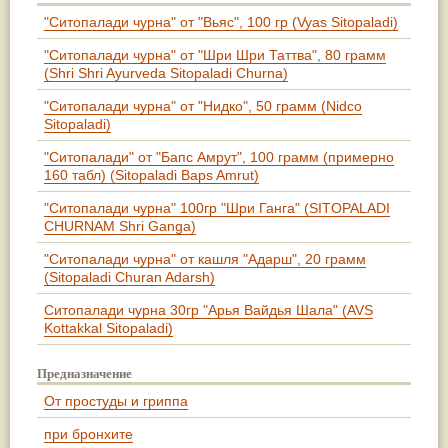
"Ситопалади чурна" от "Вьяс", 100 гр (Vyas Sitopaladi)
"Ситопалади чурна" от "Шри Шри Таттва", 80 грамм
(Shri Shri Ayurveda Sitopaladi Churna)
"Ситопалади чурна" от "Нидко", 50 грамм (Nidco
Sitopaladi)
"Ситопалади" от "Бапс Амрут", 100 грамм (примерно
160 табл) (Sitopaladi Baps Amrut)
"Ситопалади чурна" 100гр "Шри Ганга" (SITOPALADI
CHURNAM Shri Ganga)
"Ситопалади чурна" от кашля "Адарш", 20 грамм
(Sitopaladi Churan Adarsh)
Ситопалади чурна 30гр "Арья Вайдья Шала" (AVS
Kottakkal Sitopaladi)
Предназначение
От простуды и гриппа
при бронхите