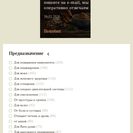
пишите на e-mail, мы
оперативно отвечаем
16.03.2026
Подробнее
Предназначение
Для повышения иммунитета
(203)
Для пищеварения
(196)
Для кожи
(165)
Для женского здоровья
(116)
Для очищения
(115)
Для опорно-двигательной системы
(112)
Для омоложения
(111)
От простуды и гриппа
(106)
Для волос
(92)
От боли в суставах
(89)
Очищает печень и кровь
(89)
от кашля
(80)
Для Вата доши
(75)
Для наружного применения
(67)