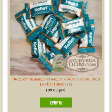
"Кофлет" леденцы от кашля и боли в горле 10шт
(Koflet Himalaya)
199.00 руб.