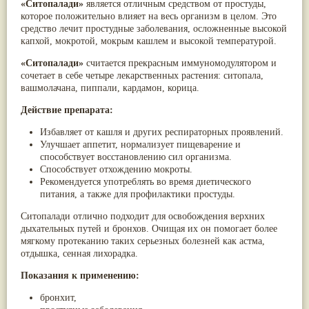
«Ситопалади»
является отличным средством от простуды,
Паслён черный
(13)
которое положительно влияет на весь организм в целом. Это
Ипомея
(12)
средство лечит простудные заболевания, осложненные высокой
Коричник цейлонский
(12)
капхой, мокротой, мокрым кашлем и высокой температурой.
Мирра
(12)
Розовая соль
(12)
«Ситопалади»
считается прекрасным иммуномодулятором и
Сверция
(12)
сочетает в себе четыре лекарственных растения: ситопала,
Виноград
(11)
вашмолачана, пиппали, кардамон, корица.
Каменная соль
(11)
Коровье молоко
(11)
Действие препарата:
Мукуна жгучая
(11)
Избавляет от кашля и других респираторных проявлений.
Ним
(11)
Улучшает аппетит, нормализует пищеварение и
Патала
(11)
способствует восстановлению сил организма.
Перец чаба
(11)
Способствует отхождению мокроты.
Соссюрея/кушта
(11)
Рекомендуется употреблять во время диетического
Турпет
(11)
питания, а также для профилактики простуды.
Алойное дерево
(10)
Асафетида
(10)
Ситопалади отлично подходит для освобождения верхних
Пармелия
(10)
дыхательных путей и бронхов. Очищая их он помогает более
Тмин обыкновенный
(10)
мягкому протеканию таких серьезных болезней как астма,
Ашока
(9)
отдышка, сенная лихорадка.
Вишня гималайская
(9)
Данти
(9)
Показания к применению:
Мурва
(9)
Птерокарпус мешковидный
(9)
бронхит,
Юстиция сосудистая/Васака
(9)