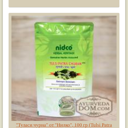
"Туласи чурна" от "Нидко", 100 гр (Tulsi Patra