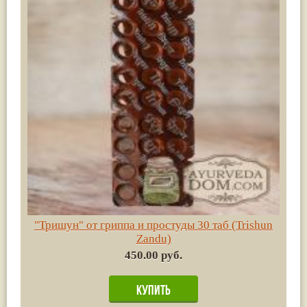
"Тришун" от гриппа и простуды 30 таб (Trishun
Zandu)
450.00 руб.