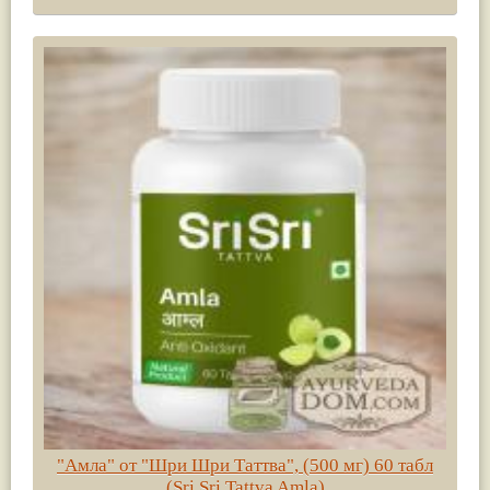
"Амла" от "Шри Шри Таттва", (500 мг) 60 табл
(Sri Sri Tattva Amla)