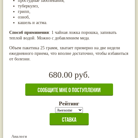
простудные заболе­вания,
Жасмин
(8)
туберкулез,
Каранджа
(8)
грипп,
Касторовое масло
(8)
озноб,
Кутаки
(8)
кашель и астма.
Мята
(8)
Способ приминения
: 1 чайная ложка порошка, запивать
Пушкара
(8)
more...
теплой водой. Можно с добавлением меда.
Объем пакетика 25 грамм, хватает примерно на две недели
ежедневного приема, что вполне достаточно, чтобы избавиться
от болезни.
680.00 руб.
Рейтинг
Аналоги