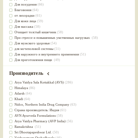
Для похудения
(66)
Благовония
(64)
от лихорадки
(61)
Для кожи лица
(59)
Для массажа
(58)
Очищает толстый кишечник
(58)
При стрессе и повышенных умственных нагрузках
(58)
Для мужского здоровья
(54)
для мочеполовой системы
(51)
Для наружного и внутреннего применения
(51)
Для приготовления пищи
(49)
от инфекций мочеполовой системы
(49)
Для стабилизации деятельности ЦНС
(47)
Производитель
для суставов
(47)
Лечит опухоли и отеки
(46)
Arya Vaidya Sala Kottakkal (AVS)
(286)
Для медитации
(44)
Himalaya
(86)
выводит токсины
(43)
Adarsh
(64)
Для здоровья печени
(41)
Khadi
(64)
Для тела
(39)
Nidсo, Northern India Drug Company
(63)
для очищения крови
(38)
Страна производитель: Индия
(61)
При диабете
(38)
AVN Ayurveda Formulations
(58)
Антиоксидант
(37)
Arya Vaidya Pharmacy (AVP India)
(56)
Для Капха(Кафа) доши
(37)
Ramakrishna
(51)
От паразитов
(37)
Sri Dhootapapeshwar Ltd.
(50)
При расстройстве желудка
(36)
Vaidyaratnam Oushadhasala
(46)