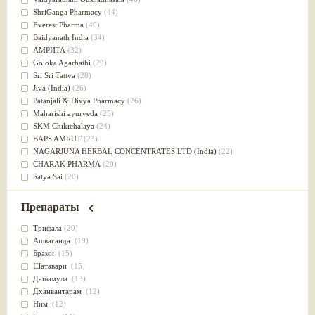
Успокоительное
(36)
ShriGanga Pharmacy
(44)
Для глаз
(34)
Everest Pharma
(40)
от геморроя
(34)
Baidyanath India
(34)
Противовоспалительное
(34)
АМРИТА
(32)
Для Питта доши
(32)
Goloka Agarbathi
(29)
Для сердца
(32)
Sri Sri Tattva
(28)
Для сосудов головного мозга
(32)
Jiva (India)
(26)
Для полости рта
(32)
Patanjali & Divya Pharmacy
(26)
Дефицит железа
(31)
Maharishi ayurveda
(25)
Для лица
(31)
SKM Chikichalaya
(24)
Употребление в пищу
(30)
BAPS AMRUT
(23)
Ароматерапия
(29)
NAGARJUNA HERBAL CONCENTRATES LTD (India)
(22)
Жаропонижающее
(29)
CHARAK PHARMA
(20)
для памяти
(28)
Satya Sai
(20)
для почек
(28)
Vyas
(20)
Обезболивающие
(28)
Bipha
(19)
Препараты
Слабительное
(28)
Kerala Ayurveda
(19)
Афродизиак
(27)
Organic India pvt ltd
(18)
Трифала
(20)
Напитки
(27)
Lalita
(16)
Ашваганда
(19)
Для йоги
(27)
Ashtang Herbals
(15)
Брами
(15)
Для потенции
(26)
Alarsin
(14)
Шатавари
(15)
Для душа
(25)
Vasu Health care
(14)
Дашамула
(13)
для концентрации внимания
(25)
Baraka
(13)
Дханвантарам
(12)
при нарушении эрекции
(25)
Dabur India Ltd
(13)
Ним
(12)
при неврозе
(25)