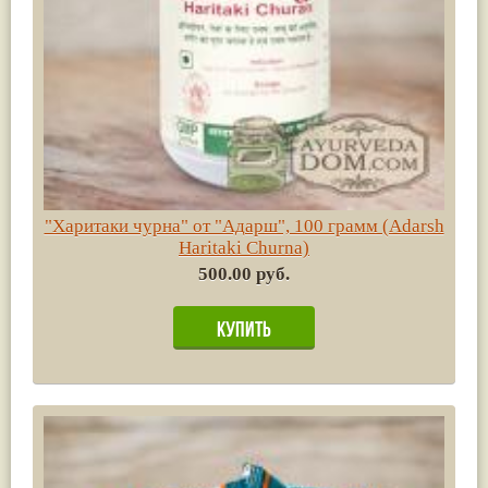
"Харитаки чурна" от "Адарш", 100 грамм (Adarsh
Haritaki Churna)
500.00 руб.