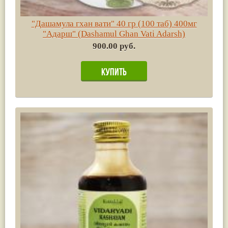
"Дашамула гхан вати" 40 гр (100 таб) 400мг
"Адарш" (Dashamul Ghan Vati Adarsh)
900.00 руб.