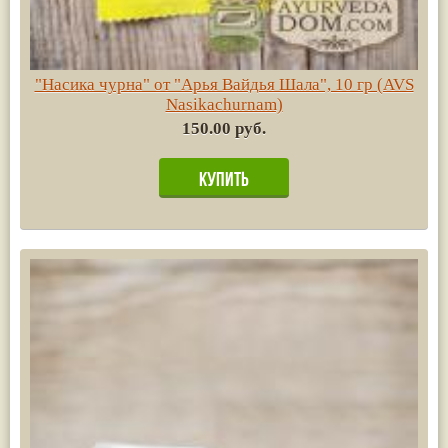
"Насика чурна" от "Арья Вайдья Шала", 10 гр (AVS
Nasikachurnam)
150.00 руб.