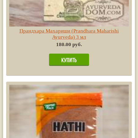
Прандхара Махариши (Prandhara Maharishi
Ayurvedа) 3 мл
180.00 руб.