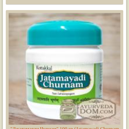
"Джатамаяди Чурнам" 100 гр (Jatamayadi Churnam