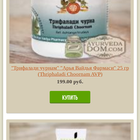
"Трифалади чурнам" "Арья Вайдья Фармаси" 25 гр
(Thriphaladi Choornam AVP)
199.00 руб.