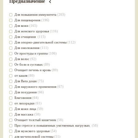
Предназначение
Для повышения иммунитета
(203)
Для пищеварения
(196)
Для кожи
(165)
Для женского здоровья
(116)
Для очищения
(115)
Для опорно-двигательной системы
(112)
Для омоложения
(111)
От простуды и гриппа
(106)
Для волос
(92)
От боли в суставах
(89)
Очищает печень и кровь
(89)
от кашля
(80)
Для Вата доши
(75)
Для наружного применения
(67)
Для похудения
(66)
Благовония
(64)
от лихорадки
(61)
Для кожи лица
(59)
Для массажа
(58)
Очищает толстый кишечник
(58)
При стрессе и повышенных умственных нагрузках
(58)
Для мужского здоровья
(54)
для мочеполовой системы
(51)