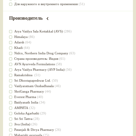
Для наружного и внутреннего применения
(51)
Для приготовления пищи
(49)
от инфекций мочеполовой системы
(49)
Производитель
Для стабилизации деятельности ЦНС
(47)
для суставов
(47)
Arya Vaidya Sala Kottakkal (AVS)
(286)
Лечит опухоли и отеки
(46)
Himalaya
(86)
Для медитации
(44)
Adarsh
(64)
выводит токсины
(43)
Khadi
(64)
Для здоровья печени
(41)
Nidсo, Northern India Drug Company
(63)
Для тела
(39)
Страна производитель: Индия
(61)
для очищения крови
(38)
AVN Ayurveda Formulations
(58)
При диабете
(38)
Arya Vaidya Pharmacy (AVP India)
(56)
Антиоксидант
(37)
Ramakrishna
(51)
Для Капха(Кафа) доши
(37)
Sri Dhootapapeshwar Ltd.
(50)
От паразитов
(37)
Vaidyaratnam Oushadhasala
(46)
При расстройстве желудка
(36)
ShriGanga Pharmacy
(44)
Успокоительное
(36)
Everest Pharma
(40)
Для глаз
(34)
Baidyanath India
(34)
от геморроя
(34)
АМРИТА
(32)
Противовоспалительное
(34)
Goloka Agarbathi
(29)
Для Питта доши
(32)
Sri Sri Tattva
(28)
Для сердца
(32)
Jiva (India)
(26)
Для сосудов головного мозга
(32)
Patanjali & Divya Pharmacy
(26)
Для полости рта
(32)
Maharishi ayurveda
(25)
Дефицит железа
(31)