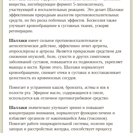
вещества, ингибирующие фермент 5-липоксигеназу,
Птерокарпус мешковидный
(9)
участвующий в воспалительных реакциях. Это делает Шаллаки
Юстиция сосудистая/Васака
(9)
эффективным природным аналогом противовоспалительных
Жасмин
(8)
средств, но без риска побочных эффектов. Босвеллия также
Каранджа
(8)
улучшает кровообращение в суставных тканях, ускоряя
Касторовое масло
(8)
регенерацию.
Кутаки
(8)
Мята
(8)
Шаллаки
имеет сильное противовоспалительное и
Пушкара
(8)
антисептическое действие, эффективно лечит артриты,
more...
атеросклерозы и артрозы. Является прекрасным средством для
снижения опухолей, боли, сухости и других симптомов
заболеваний суставов, повышается их подвижность, укрепляет
мышцы и кости. Кроме этого, Шаллаки нормализует
кровообращение, снимает отеки в суставах и восстанавливает
целостность их кровеносных сосудов.
Помогает в устранении кашля, бронхита, астмы и язв в
полости рта. Эфирное масло, содержащиеся в смоле,
используется как отличное противогрибковое средство.
Шаллаки
значительно улучшает зрение и повышает
концентрацию внимания, нормализует функцию печени и
избавляет организм от накопившейся Амы (токсинов).
Помогает работе пищеварительной системы, полезен при
запорах и расстройствах желудка, способствует процессу