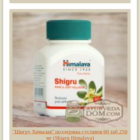
"Шигру Хималая" поддержка суставов 60 таб 250
мг (Shigru Himalaya)