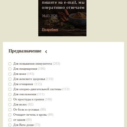
пишите на e-mail, мы
оперативно отвечаем
16.03.2026
Подробнее
Предназначение
Для повышения иммунитета
(203)
Для пищеварения
(196)
Для кожи
(165)
Для женского здоровья
(116)
Для очищения
(115)
Для опорно-двигательной системы
(112)
Для омоложения
(111)
От простуды и гриппа
(106)
Для волос
(92)
От боли в суставах
(89)
Очищает печень и кровь
(89)
от кашля
(80)
Для Вата доши
(75)