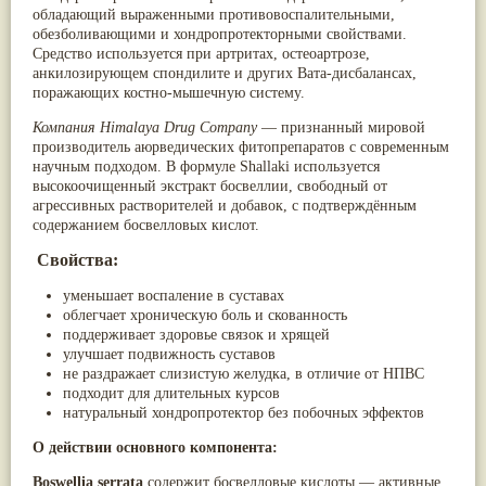
обладающий выраженными противовоспалительными,
Мускатный орех
(13)
обезболивающими и хондропротекторными свойствами.
Пажитник
(13)
Средство используется при артритах, остеоартрозе,
Паслён черный
(13)
анкилозирующем спондилите и других Вата-дисбалансах,
Ипомея
(12)
поражающих костно-мышечную систему.
Коричник цейлонский
(12)
Мирра
(12)
Компания Himalaya Drug Company
— признанный мировой
Розовая соль
(12)
производитель аюрведических фитопрепаратов с современным
Сверция
(12)
научным подходом. В формуле Shallaki используется
Виноград
(11)
высокоочищенный экстракт босвеллии, свободный от
Каменная соль
(11)
агрессивных растворителей и добавок, с подтверждённым
Коровье молоко
(11)
содержанием босвелловых кислот.
Мукуна жгучая
(11)
Ним
(11)
Свойства:
Патала
(11)
Перец чаба
(11)
уменьшает воспаление в суставах
Соссюрея/кушта
(11)
облегчает хроническую боль и скованность
Турпет
(11)
поддерживает здоровье связок и хрящей
Алойное дерево
(10)
улучшает подвижность суставов
Асафетида
(10)
не раздражает слизистую желудка, в отличие от НПВС
Пармелия
(10)
подходит для длительных курсов
Тмин обыкновенный
(10)
натуральный хондропротектор без побочных эффектов
Ашока
(9)
Вишня гималайская
(9)
О действии основного компонента:
Данти
(9)
Boswellia serrata
содержит босвелловые кислоты — активные
Мурва
(9)