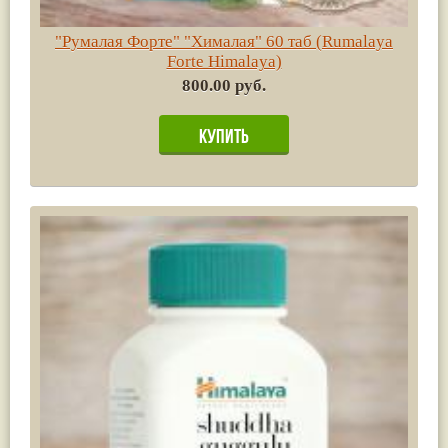
"Румалая Форте" "Хималая" 60 таб (Rumalaya
Forte Himalaya)
800.00 руб.