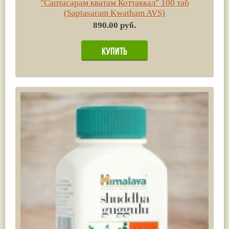
"Саптасарам кватам Коттаккал" 100 таб
(Saptasaram Kwatham AVS)
890.00 руб.