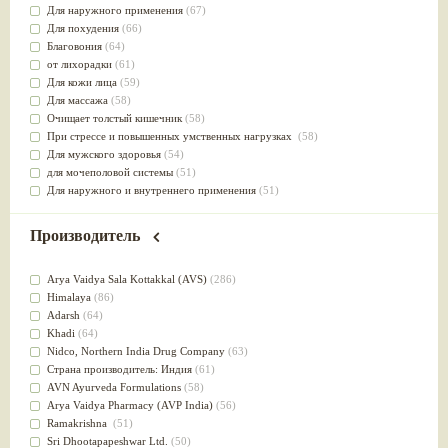
Для наружного применения
(67)
Для похудения
(66)
Благовония
(64)
от лихорадки
(61)
Для кожи лица
(59)
Для массажа
(58)
Очищает толстый кишечник
(58)
При стрессе и повышенных умственных нагрузках
(58)
Для мужского здоровья
(54)
для мочеполовой системы
(51)
Для наружного и внутреннего применения
(51)
Для приготовления пищи
(49)
от инфекций мочеполовой системы
(49)
Производитель
Для стабилизации деятельности ЦНС
(47)
для суставов
(47)
Arya Vaidya Sala Kottakkal (AVS)
(286)
Лечит опухоли и отеки
(46)
Himalaya
(86)
Для медитации
(44)
Adarsh
(64)
выводит токсины
(43)
Khadi
(64)
Для здоровья печени
(41)
Nidсo, Northern India Drug Company
(63)
Для тела
(39)
Страна производитель: Индия
(61)
для очищения крови
(38)
AVN Ayurveda Formulations
(58)
При диабете
(38)
Arya Vaidya Pharmacy (AVP India)
(56)
Антиоксидант
(37)
Ramakrishna
(51)
Для Капха(Кафа) доши
(37)
Sri Dhootapapeshwar Ltd.
(50)
От паразитов
(37)