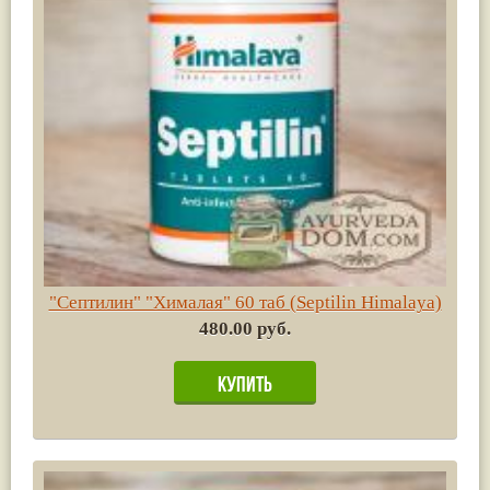
"Септилин" "Хималая" 60 таб (Septilin Himalaya)
480.00 руб.