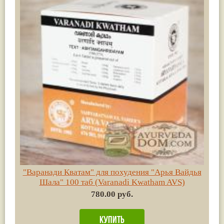
"Варанади Кватам" для похудения "Арья Вайдья
Шала" 100 таб (Varanadi Kwatham AVS)
780.00 руб.