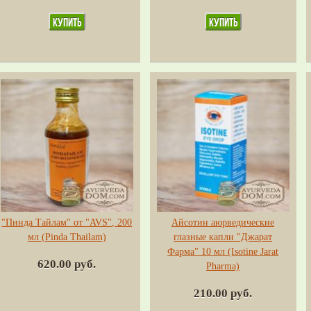
"Пинда Тайлам" от "AVS", 200
Айсотин аюрведические
мл (Pinda Thailam)
глазные капли "Джарат
Фарма" 10 мл (Isotine Jarat
620.00 руб.
Pharma)
210.00 руб.