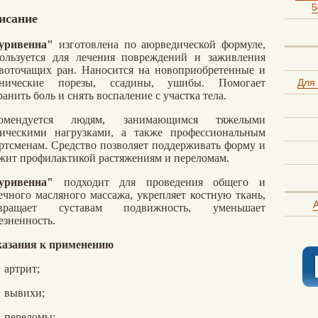
5
исание
уривенна"
изготовлена по аюрведической формуле,
ользуется для лечения повреждений и заживления
воточащих ран. Наносится на новоприобретенные и
Для
онические порезы, ссадины, ушибы. Помогает
ранить боль и снять воспаление с участка тела.
комендуется людям, занимающимся тяжелыми
ическими нагрузками, а также профессиональным
ртсменам. Средство позволяет поддерживать форму и
жит профилактикой растяжениям и переломам.
уривенна"
подходит для проведения общего и
ечного масляного массажа, укрепляет костную ткань,
A
звращает суставам подвижность, уменьшает
езненность.
азания к применению
артрит;
вывихи;
переломы;