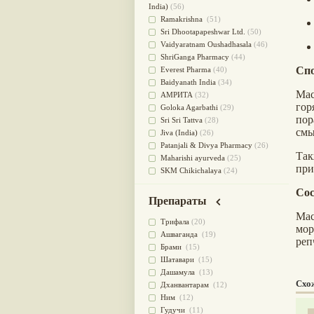
для очищения крови
(38)
India)
(56)
При диабете
(38)
Ramakrishna
(51)
Антиоксидант
(37)
Sri Dhootapapeshwar Ltd.
(50)
Для Капха(Кафа) доши
(37)
Vaidyaratnam Oushadhasala
(46)
От паразитов
(37)
ShriGanga Pharmacy
(44)
При расстройстве желудка
(36)
Спо
Everest Pharma
(40)
Успокоительное
(36)
Baidyanath India
(34)
Мас
Для глаз
(34)
АМРИТА
(32)
гор
от геморроя
(34)
Goloka Agarbathi
(29)
по
Противовоспалительное
(34)
Sri Sri Tattva
(28)
смы
Для Питта доши
(32)
Jiva (India)
(26)
Для сердца
(32)
Patanjali & Divya Pharmacy
(26)
Та
Для сосудов головного мозга
Maharishi ayurveda
(25)
при
(32)
SKM Chikichalaya
(24)
Для полости рта
(32)
BAPS AMRUT
(23)
Сос
Дефицит железа
(31)
NAGARJUNA HERBAL
Препараты
Для лица
(31)
CONCENTRATES LTD (India)
(22)
Мас
Употребление в пищу
(30)
CHARAK PHARMA
(20)
Трифала
(20)
мор
Ароматерапия
(29)
Satya Sai
(20)
Ашваганда
(19)
реп
Жаропонижающее
(29)
Vyas
(20)
Брами
(15)
для памяти
(28)
Bipha
(19)
Шатавари
(15)
для почек
(28)
Kerala Ayurveda
(19)
Дашамула
(13)
Схо
Обезболивающие
(28)
Organic India pvt ltd
(18)
Дханвантарам
(12)
Слабительное
(28)
Lalita
(16)
Ним
(12)
Афродизиак
(27)
Ashtang Herbals
(15)
Гудучи
(11)