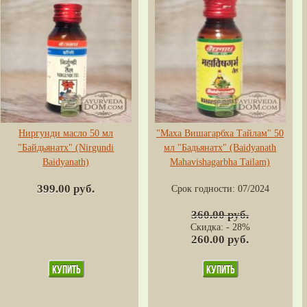
Ниргунди масло 50 мл
"Маха Вишагарбха Тайлам" 50
"Байдьянатх" (Nirgundi
мл "Бадьянатх" (Baidyanath
Baidyanath)
Mahavishagarbha Tailam)
399.00 руб.
Срок годности:
07/2024
360.00 руб.
Скидка: - 28%
260.00 руб.