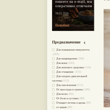
пишите на e-mail, мы
оперативно отвечаем
16.03.2026
Подробнее
Предназначение
Для повышения иммунитета
(203)
Для пищеварения
(196)
Для кожи
(165)
Для женского здоровья
(116)
Для очищения
(115)
Для опорно-двигательной
системы
(112)
Для омоложения
(111)
От простуды и гриппа
(106)
Для волос
(92)
От боли в суставах
(89)
Очищает печень и кровь
(89)
от кашля
(80)