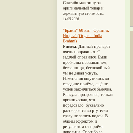
Nirdosh
(3)
Шиладжит
(20)
Спасибо магазину за
Агастья расаяна
(3)
Арджуна
(19)
оригинальный товар и
Ашта чурна
(3)
Касмарья
(19)
адекватную стоимость.
Аштаваргам
(3)
Кориандр
(19)
14.05.2026
Брами вати с золотом
(3)
Туласи
(18)
Брахма расаяна
(3)
Барбарис индийский
(17)
"Брами" 60 кап "Органик
Брихатьяди
(3)
Зира
(17)
Индия" (Organic India
Видарьяди
(3)
Крапива индийская
(17)
Brahmi)
Гуггул
(3)
Патола
(17)
Римма
: Данный препарат
Дханвантарам 101
(3)
Холарена - Кутаджа
(17)
очень понравился. С
Дханвантарам тайлам
(3)
Шионака
(17)
задачей справился. Были
Кайлаш дживан
(3)
Аджван/Ажгон
(16)
проблемы с засыпанием,
Кальянака гритам
(3)
Акация катеху
(16)
бессонница, беспокойный
Кримикутхар рас
(3)
Кальций
(16)
ум не давал уснуть.
Кунжутное масло
(3)
Укроп пахучий
(16)
Изменения ощутились во
Кутаджа
(3)
Дашамула
(15)
середине приёма, ещё не
Кширабала
(3)
Лодхра
(14)
успев закончиться баночка.
Лив 52
(3)
Моринга
(14)
Капсула прозрачная, тонкая
more...
Перец кубеба
(14)
органическая, что
Сахарный тростник
(14)
порадовало, буквально
Бхунимба/Андрографис
растворяется во рту, если
метельчатый
(13)
сразу не запить водой. В
Гвоздика
(13)
общем эффектом и
Кассия трубчатая
(13)
результатом от приёма
Мезуя железная
(13)
довольны. Спасибо за