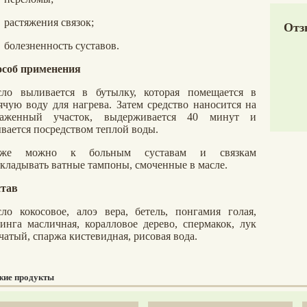
растяжения связок;
Отз
болезненность суставов.
соб применения
ло выливается в бутылку, которая помещается в
ячую воду для нагрева. Затем средство наносится на
раженный участок, выдерживается 40 минут и
вается посредством теплой воды.
кже можно к больным суставам и связкам
кладывать ватные тампоны, смоченные в масле.
тав
ло кокосовое, алоэ вера, бетель, понгамия голая,
инга масличная, коралловое дерево, спермакок, лук
чатый, спаржа кистевидная, рисовая вода.
жие продукты