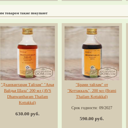
тим товаром также покупают
"Дханвантарам Тайлам" "Арья
"Брами тайлам" от
Вайдья Шала" 200 мл (AVS
"Коттаккаль", 200 мл (Brami
Dhanwantharam Thailam
Thailam Kottakkal)
Kottakkal)
Срок годности:
09/2027
630.00 руб.
590.00 руб.