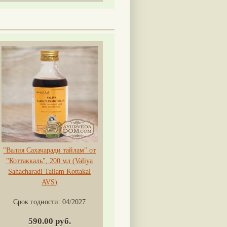
"Валия Сахачаради тайлам" от
"Коттаккаль", 200 мл (Valiya
Sahacharadi Tailam Kottakal
AVS)
Срок годности:
04/2027
590.00 руб.