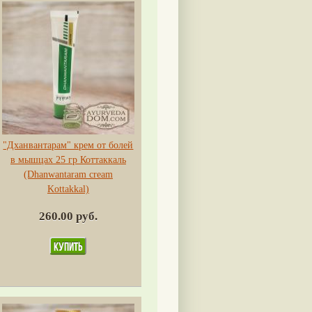
"Дханвантарам" крем от болей
в мышцах 25 гр Коттаккаль
(Dhanwantaram cream
Kottakkal)
260.00 руб.