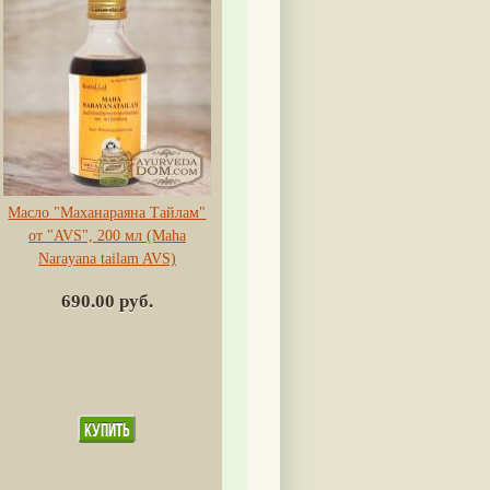
Масло "Маханараяна Тайлам"
от "AVS", 200 мл (Maha
Narayana tailam AVS)
690.00 руб.