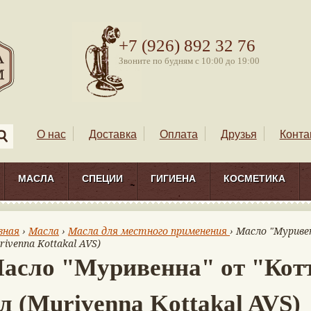
+7 (926) 892 32 76
Звоните по будням с 10:00 до 19:00
О нас
Доставка
Оплата
Друзья
Конта
МАСЛА
СПЕЦИИ
ГИГИЕНА
КОСМЕТИКА
вная
›
Масла
›
Масла для местного применения
› Масло "Муриве
rivenna Kottakal AVS)
асло "Муривенна" от "Котт
л (Murivenna Kottakal AVS)