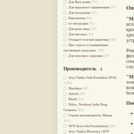
Для Вата доши
(75)
Оп
Для наружного применения
(67)
Для похудения
(66)
Благовония
(64)
"М
от лихорадки
(61)
исп
Для кожи лица
(59)
кро
Для массажа
(58)
хр
Очищает толстый кишечник
(58)
уст
При стрессе и повышенных
Ре
умственных нагрузках
(58)
физ
Для мужского здоровья
(54)
спо
для мочеполовой системы
(51)
слу
Для наружного и внутреннего
Производитель
применения
(51)
"М
Для приготовления пищи
(49)
Arya Vaidya Sala Kottakkal (AVS)
точ
от инфекций мочеполовой
(286)
во
системы
(49)
Himalaya
(86)
бол
Для стабилизации деятельности
Adarsh
(64)
ЦНС
(47)
Khadi
(64)
Пок
для суставов
(47)
Nidсo, Northern India Drug
Лечит опухоли и отеки
(46)
Company
(63)
Для медитации
(44)
Страна производитель: Индия
выводит токсины
(43)
(61)
Для здоровья печени
(41)
AVN Ayurveda Formulations
(58)
Для тела
(39)
Arya Vaidya Pharmacy (AVP