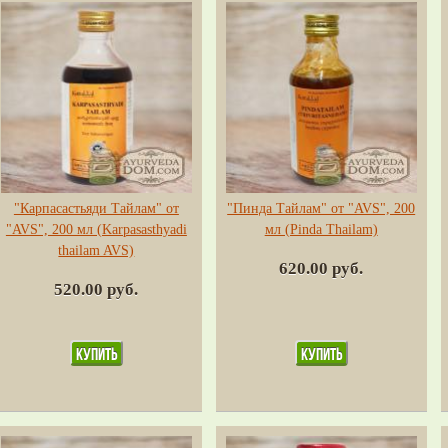
"Карпасастьяди Тайлам" от
"Пинда Тайлам" от "AVS", 200
"AVS", 200 мл (Karpasasthyadi
мл (Pinda Thailam)
thailam AVS)
620.00 руб.
520.00 руб.