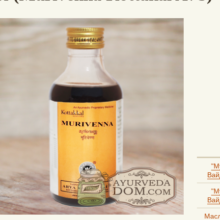
"М
Вай
"М
Вай
Масл