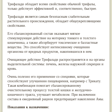
Паслён черный
(13)
Трифалади обладает всеми свойствами обычной трифалы,
Ипомея
(12)
только действует эффективней и, соответственно, быстрее.
Коричник цейлонский
(12)
Трифалади является самым безопасным слабительным
Мирра
(12)
растительного происхождения, обладает общеукрепляющими
Розовая соль
(12)
свойствами.
Сверция
(12)
Виноград
(11)
Его сбалансированный состав оказывает мягкое
Каменная соль
(11)
стимулирующее действие на моторику тонкого и толстого
Коровье молоко
(11)
кишечника, а также абсорбирует токсические и балластные
Мукуна жгучая
(11)
вещества. Это способствует интенсивному очищению
Ним
(11)
организма от вредных продуктов, накопившихся в нем.
Патала
(11)
Перец чаба
(11)
Очищающее действие Трифалади распространяется и на органы
Соссюрея/кушта
(11)
выделительной системы: печень, железы наружной секреции и
Турпет
(11)
кровь.
Алойное дерево
(10)
Асафетида
(10)
Очень полезно его применение со специями, которые
Пармелия
(10)
способствуют улучшению пищеварения, например с Трикату.
Тмин обыкновенный
(10)
Такая комбинация помогает сбалансированному
Ашока
(9)
очистительному процессу толстой кишки и желудочно-
Вишня гималайская
(9)
кишечного тракта, улучшает метаболизм. При включении
Данти
(9)
состава в ежедневный рацион предотвращает накопление Амы.
Мурва
(9)
Показания к назначению:
Птерокарпус мешковидный
(9)
Юстиция сосудистая/Васака
(9)