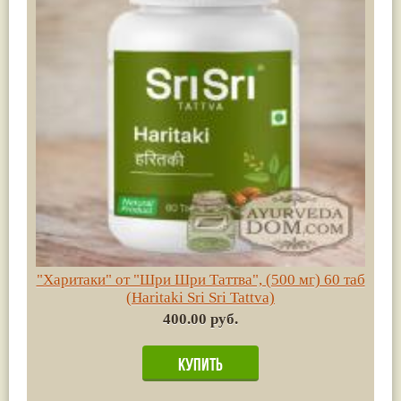
"Харитаки" от "Шри Шри Таттва", (500 мг) 60 таб
(Haritaki Sri Sri Tattva)
400.00 руб.