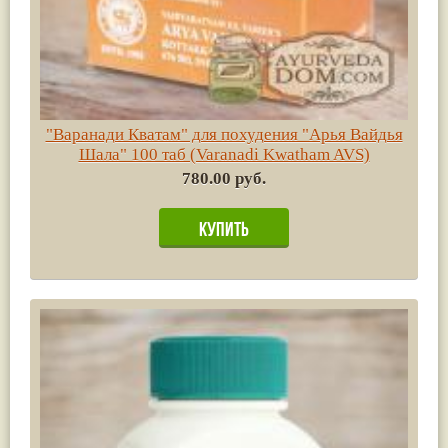
"Варанади Кватам" для похудения "Арья Вайдья
Шала" 100 таб (Varanadi Kwatham AVS)
780.00 руб.