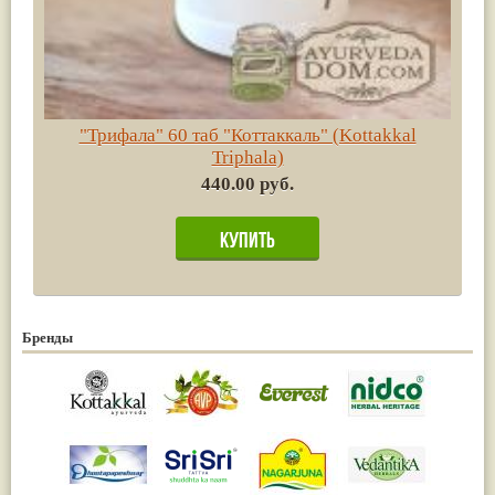
"Трифала" 60 таб "Коттаккаль" (Kottakkal
Triphala)
440.00 руб.
Бренды