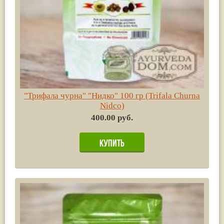
"Трифала чурна" "Нидко" 100 гр (Trifala Сhurna
Nidco)
400.00 руб.