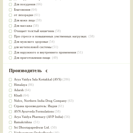
Для похудения
(66)
Благовония
(64)
от лихорадки
(61)
Для кожи лица
(59)
Для массажа
(58)
Очищает толстый кишечник
(58)
При стрессе и повышенных умственных нагрузках
(58)
Для мужского здоровья
(54)
для мочеполовой системы
(51)
Для наружного и внутреннего применения
(51)
Для приготовления пищи
(49)
от инфекций мочеполовой системы
(49)
Для стабилизации деятельности ЦНС
(47)
Производитель
для суставов
(47)
Лечит опухоли и отеки
(46)
Arya Vaidya Sala Kottakkal (AVS)
(286)
Для медитации
(44)
Himalaya
(86)
выводит токсины
(43)
Adarsh
(64)
Для здоровья печени
(41)
Khadi
(64)
Для тела
(39)
Nidсo, Northern India Drug Company
(63)
для очищения крови
(38)
Страна производитель: Индия
(61)
При диабете
(38)
AVN Ayurveda Formulations
(58)
Антиоксидант
(37)
Arya Vaidya Pharmacy (AVP India)
(56)
Для Капха(Кафа) доши
(37)
Ramakrishna
(51)
От паразитов
(37)
Sri Dhootapapeshwar Ltd.
(50)
При расстройстве желудка
(36)
Vaidyaratnam Oushadhasala
(46)