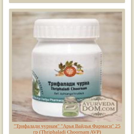
"Трифалади чурнам" "Арья Вайдья Фармаси" 25
гр (Thriphaladi Choornam AVP)