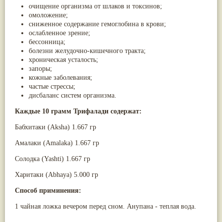
очищение организма от шлаков и токсинов;
Жасмин
(8)
омоложение;
Каранджа
(8)
сниженное содержание гемоглобина в крови;
Касторовое масло
(8)
ослабленное зрение;
Кутаки
(8)
бессонница;
Мята
(8)
болезни желудочно-кишечного тракта;
Пушкара
(8)
хроническая усталость;
more...
запоры;
кожные заболевания;
частые стрессы;
дисбаланс систем организма.
Каждые 10 грамм Трифалади содержат:
Бабхитаки (Aksha) 1.667 гр
Амалаки (Amalaka) 1.667 гр
Солодка (Yashti) 1.667 гр
Харитаки (Abhaya) 5.000 гр
Способ приминения:
1 чайная ложка вечером перед сном. Анупана - теплая вода.