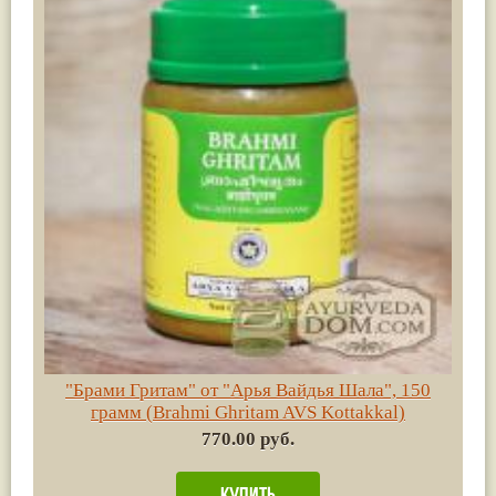
"Брами Гритам" от "Арья Вайдья Шала", 150
грамм (Brahmi Ghritam AVS Kottakkal)
770.00 руб.