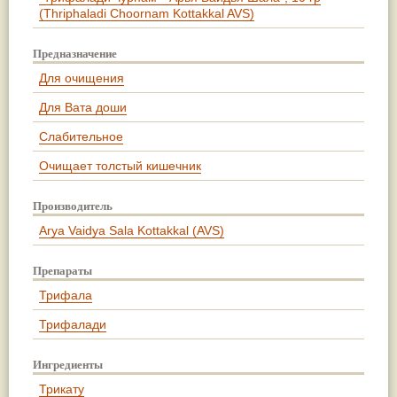
(Thriphaladi Choornam Kottakkal AVS)
Предназначение
Для очищения
Для Вата доши
Слабительное
Очищает толстый кишечник
Производитель
Arya Vaidya Sala Kottakkal (AVS)
Препараты
Трифала
Трифалади
Ингредиенты
Трикату