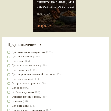
пишите на e-mail, мы
оперативно отвечаем
16.03.2026
Подробнее
Предназначение
Для повышения иммунитета
(203)
Для пищеварения
(196)
Для кожи
(165)
Для женского здоровья
(116)
Для очищения
(115)
Для опорно-двигательной системы
(112)
Для омоложения
(111)
От простуды и гриппа
(106)
Для волос
(92)
От боли в суставах
(89)
Очищает печень и кровь
(89)
от кашля
(80)
Для Вата доши
(75)
Для наружного применения
(67)