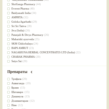
Успокоительное
(36)
ShriGanga Pharmacy
(44)
Для глаз
(34)
Everest Pharma
(40)
от геморроя
(34)
Baidyanath India
(34)
Противовоспалительное
(34)
АМРИТА
(32)
Для Питта доши
(32)
Goloka Agarbathi
(29)
Для сердца
(32)
Sri Sri Tattva
(28)
Для сосудов головного мозга
(32)
Jiva (India)
(26)
Для полости рта
(32)
Patanjali & Divya Pharmacy
(26)
Дефицит железа
(31)
Maharishi ayurveda
(25)
Для лица
(31)
SKM Chikichalaya
(24)
Употребление в пищу
(30)
BAPS AMRUT
(23)
Ароматерапия
(29)
NAGARJUNA HERBAL CONCENTRATES LTD (India)
(22)
Жаропонижающее
(29)
CHARAK PHARMA
(20)
для памяти
(28)
Satya Sai
(20)
для почек
(28)
Vyas
(20)
Обезболивающие
(28)
Bipha
(19)
Препараты
Слабительное
(28)
Kerala Ayurveda
(19)
Афродизиак
(27)
Organic India pvt ltd
(18)
Трифала
(20)
Напитки
(27)
Lalita
(16)
Ашваганда
(19)
Для йоги
(27)
Ashtang Herbals
(15)
Брами
(15)
Для потенции
(26)
Alarsin
(14)
Шатавари
(15)
Для душа
(25)
Vasu Health care
(14)
Дашамула
(13)
для концентрации внимания
(25)
Baraka
(13)
Дханвантарам
(12)
при нарушении эрекции
(25)
Dabur India Ltd
(13)
Ним
(12)
при неврозе
(25)