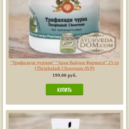
"Трифалади чурнам" "Арья Вайдья Фармаси" 25 гр
(Thriphaladi Choornam AVP)
199.00 руб.