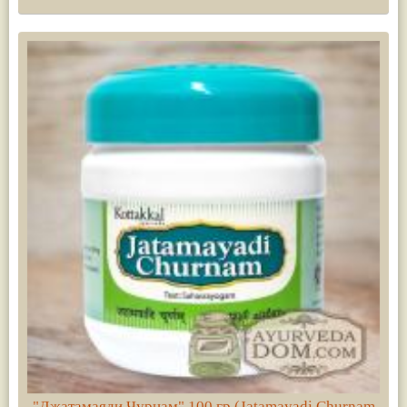
"Джатамаяди Чурнам" 100 гр (Jatamayadi Churnam