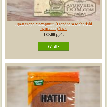
Прандхара Махариши (Prandhara Maharishi
Ayurvedа) 3 мл
180.00 руб.