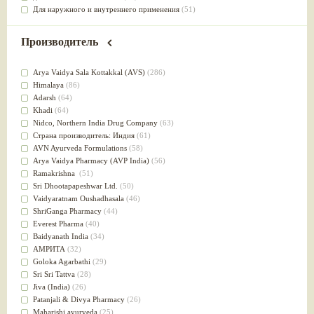
Для наружного и внутреннего применения
(51)
Для приготовления пищи
(49)
от инфекций мочеполовой системы
(49)
Производитель
Для стабилизации деятельности ЦНС
(47)
для суставов
(47)
Arya Vaidya Sala Kottakkal (AVS)
(286)
Лечит опухоли и отеки
(46)
Himalaya
(86)
Для медитации
(44)
Adarsh
(64)
выводит токсины
(43)
Khadi
(64)
Для здоровья печени
(41)
Nidсo, Northern India Drug Company
(63)
Для тела
(39)
Страна производитель: Индия
(61)
для очищения крови
(38)
AVN Ayurveda Formulations
(58)
При диабете
(38)
Arya Vaidya Pharmacy (AVP India)
(56)
Антиоксидант
(37)
Ramakrishna
(51)
Для Капха(Кафа) доши
(37)
Sri Dhootapapeshwar Ltd.
(50)
От паразитов
(37)
Vaidyaratnam Oushadhasala
(46)
При расстройстве желудка
(36)
ShriGanga Pharmacy
(44)
Успокоительное
(36)
Everest Pharma
(40)
Для глаз
(34)
Baidyanath India
(34)
от геморроя
(34)
АМРИТА
(32)
Противовоспалительное
(34)
Goloka Agarbathi
(29)
Для Питта доши
(32)
Sri Sri Tattva
(28)
Для сердца
(32)
Jiva (India)
(26)
Для сосудов головного мозга
(32)
Patanjali & Divya Pharmacy
(26)
Для полости рта
(32)
Maharishi ayurveda
(25)
Дефицит железа
(31)