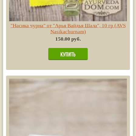
"Насика чурна" от "Арья Вайдья Шала", 10 гр (AVS
Nasikachurnam)
150.00 руб.