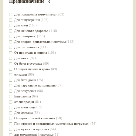
Предназначение
Для повышения иммунитета
(203)
Для пищеварения
(196)
Для кожи
(165)
Для женского здоровья
(116)
Для очищения
(115)
Для опорно-двигательной системы
(112)
Для омоложения
(111)
От простуды и гриппа
(106)
Для волос
(92)
От боли в суставах
(89)
Очищает печень и кровь
(89)
от кашля
(80)
Для Вата доши
(75)
Для наружного применения
(67)
Для похудения
(66)
Благовония
(64)
от лихорадки
(61)
Для кожи лица
(59)
Для массажа
(58)
Очищает толстый кишечник
(58)
При стрессе и повышенных умственных нагрузках
(58)
Для мужского здоровья
(54)
для мочеполовой системы
(51)