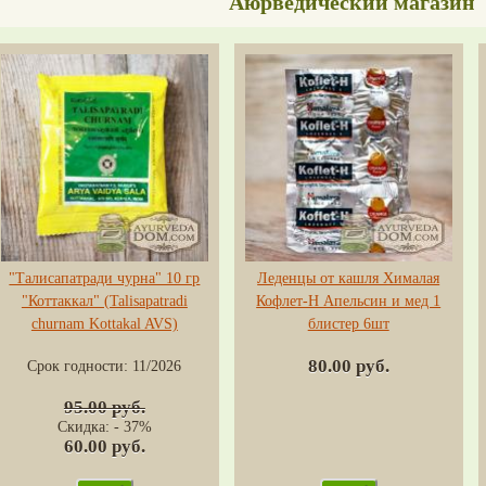
Аюрведический магазин
"Талисапатради чурна" 10 гр
Леденцы от кашля Хималая
"Коттаккал" (Talisapatradi
Кофлет-H Апельсин и мед 1
churnam Kottakal AVS)
блистер 6шт
80.00 руб.
Срок годности:
11/2026
95.00 руб.
Скидка: - 37%
60.00 руб.