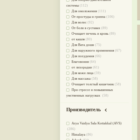
системы
(112)
Для омоложения
(111)
От простуды и гриппа
(106)
Для волос
(92)
От боли в суставах
(89)
Очищает печень и кровь
(89)
от кашля
(80)
Для Вата доши
(75)
Для наружного применения
(67)
Для похудения
(66)
Благовония
(64)
от лихорадки
(61)
Для кожи лица
(59)
Для массажа
(58)
Очищает толстый кишечник
(58)
При стрессе и повышенных
умственных нагрузках
(58)
Для мужского здоровья
(54)
для мочеполовой системы
(51)
Производитель
Для наружного и внутреннего
применения
(51)
Arya Vaidya Sala Kottakkal (AVS)
Для приготовления пищи
(49)
(286)
от инфекций мочеполовой
Himalaya
(86)
системы
(49)