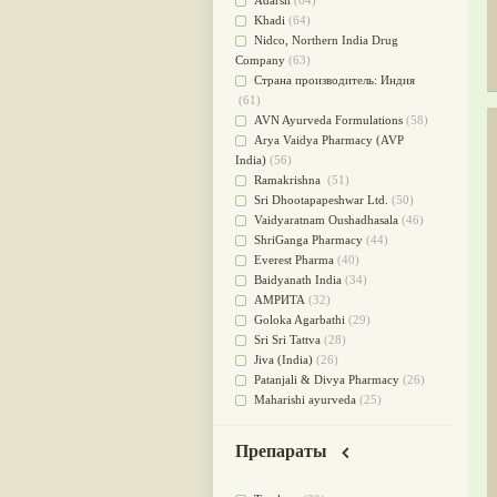
Adarsh
(64)
Для стабилизации деятельности
Khadi
(64)
ЦНС
(47)
Nidсo, Northern India Drug
для суставов
(47)
Company
(63)
Лечит опухоли и отеки
(46)
Страна производитель: Индия
Для медитации
(44)
(61)
выводит токсины
(43)
AVN Ayurveda Formulations
(58)
Для здоровья печени
(41)
Arya Vaidya Pharmacy (AVP
Для тела
(39)
India)
(56)
для очищения крови
(38)
Ramakrishna
(51)
При диабете
(38)
Sri Dhootapapeshwar Ltd.
(50)
Антиоксидант
(37)
Vaidyaratnam Oushadhasala
(46)
Для Капха(Кафа) доши
(37)
ShriGanga Pharmacy
(44)
От паразитов
(37)
Everest Pharma
(40)
При расстройстве желудка
(36)
Baidyanath India
(34)
Успокоительное
(36)
АМРИТА
(32)
Для глаз
(34)
Goloka Agarbathi
(29)
от геморроя
(34)
Sri Sri Tattva
(28)
Противовоспалительное
(34)
Jiva (India)
(26)
Для Питта доши
(32)
Patanjali & Divya Pharmacy
(26)
Для сердца
(32)
Maharishi ayurveda
(25)
Для сосудов головного мозга
SKM Chikichalaya
(24)
(32)
BAPS AMRUT
(23)
Для полости рта
(32)
Препараты
NAGARJUNA HERBAL
Дефицит железа
(31)
CONCENTRATES LTD (India)
(22)
Для лица
(31)