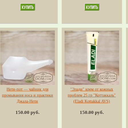
Нети-пот — чайник для
"Элади" крем от кожных
промывания носа и практики
проблем 25 гр "Коттаккаль"
Джала-Нети
(Eladi Kottakkal AVS)
150.00 руб.
150.00 руб.