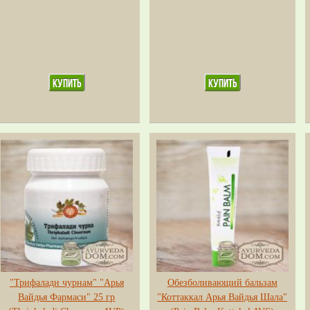
"Трифалади чурнам" "Арья
Обезболивающий бальзам
Вайдья Фармаси" 25 гр
"Коттаккал Арья Вайдья Шала"