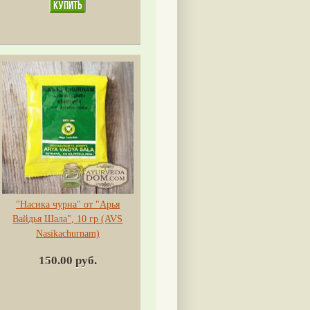
"Насика чурна" от "Арья
Вайдья Шала", 10 гр (AVS
Nasikachurnam)
150.00 руб.