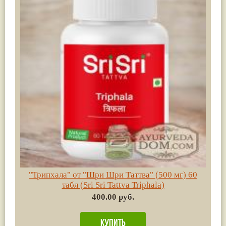
"Трипхала" от "Шри Шри Таттва" (500 мг) 60
табл (Sri Sri Tattva Triphala)
400.00 руб.