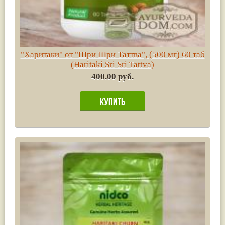
"Харитаки" от "Шри Шри Таттва", (500 мг) 60 таб
(Haritaki Sri Sri Tattva)
400.00 руб.