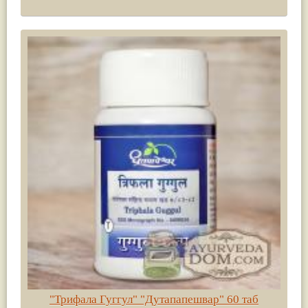
"Трифала Гуггул" "Дутапапешвар" 60 таб