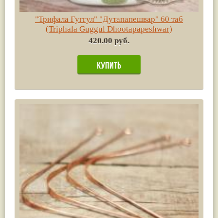
"Трифала Гуггул" "Дутапапешвар" 60 таб
(Triphala Guggul Dhootapapeshwar)
420.00 руб.