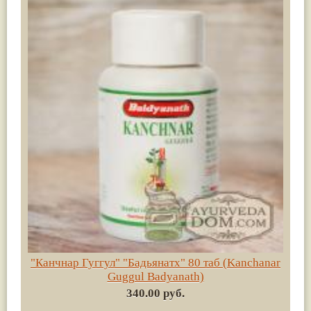
"Канчнар Гуггул" "Бадьянатх" 80 таб (Kanchanar
Guggul Badyanath)
340.00 руб.