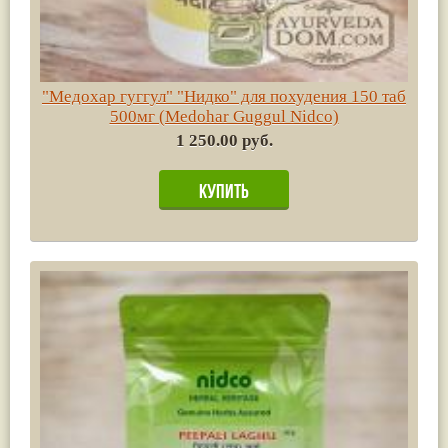
"Медохар гуггул" "Нидко" для похудения 150 таб
500мг (Medohar Guggul Nidco)
1 250.00 руб.