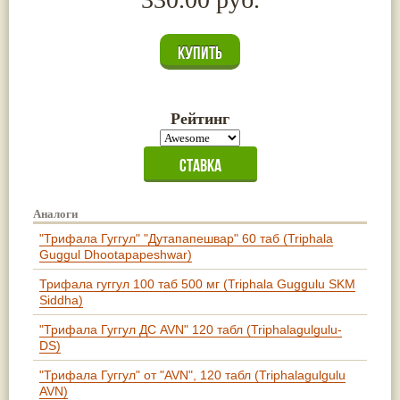
Рейтинг
Аналоги
"Трифала Гуггул" "Дутапапешвар" 60 таб (Triphala
Guggul Dhootapapeshwar)
Трифала гуггул 100 таб 500 мг (Triphala Guggulu SKM
Siddha)
"Трифала Гуггул ДС AVN" 120 табл (Triphalagulgulu-
DS)
"Трифала Гуггул" от "AVN", 120 табл (Triphalagulgulu
AVN)