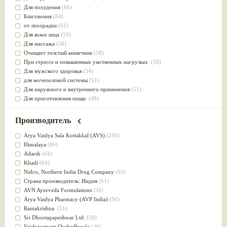
Для похудения
(66)
Благовония
(64)
от лихорадки
(61)
Для кожи лица
(59)
Для массажа
(58)
Очищает толстый кишечник
(58)
При стрессе и повышенных умственных нагрузках
(58)
Для мужского здоровья
(54)
для мочеполовой системы
(51)
Для наружного и внутреннего применения
(51)
Для приготовления пищи
(49)
от инфекций мочеполовой системы
(49)
Для стабилизации деятельности ЦНС
(47)
Производитель
для суставов
(47)
Лечит опухоли и отеки
(46)
Arya Vaidya Sala Kottakkal (AVS)
(286)
Для медитации
(44)
Himalaya
(86)
выводит токсины
(43)
Adarsh
(64)
Для здоровья печени
(41)
Khadi
(64)
Для тела
(39)
Nidсo, Northern India Drug Company
(63)
для очищения крови
(38)
Страна производитель: Индия
(61)
При диабете
(38)
AVN Ayurveda Formulations
(58)
Антиоксидант
(37)
Arya Vaidya Pharmacy (AVP India)
(56)
Для Капха(Кафа) доши
(37)
Ramakrishna
(51)
От паразитов
(37)
Sri Dhootapapeshwar Ltd.
(50)
При расстройстве желудка
(36)
Vaidyaratnam Oushadhasala
(46)