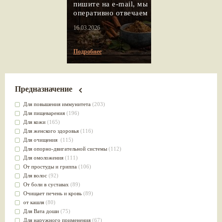
пишите на e-mail, мы
оперативно отвечаем
16.03.2026
Подробнее
Предназначение
Для повышения иммунитета
(203)
Для пищеварения
(196)
Для кожи
(165)
Для женского здоровья
(116)
Для очищения
(115)
Для опорно-двигательной системы
(112)
Для омоложения
(111)
От простуды и гриппа
(106)
Для волос
(92)
От боли в суставах
(89)
Очищает печень и кровь
(89)
от кашля
(80)
Для Вата доши
(75)
Для наружного применения
(67)