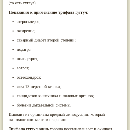
(то есть гуггул).
Паслён черный
(13)
Ипомея
(12)
Показания к применению трифала гуггул:
Коричник цейлонский
(12)
Мирра
(12)
атеросклероз;
Розовая соль
(12)
Сверция
(12)
ожирение;
Виноград
(11)
сахарный диабет второй степени;
Каменная соль
(11)
Коровье молоко
(11)
подагра;
Мукуна жгучая
(11)
Ним
(11)
полиартрит;
Патала
(11)
Перец чаба
(11)
артроз;
Соссюрея/кушта
(11)
Турпет
остеохондроз;
(11)
Алойное дерево
(10)
язва 12-перстной кишки;
Асафетида
(10)
Пармелия
(10)
кандидозов кишечника и половых органов;
Тмин обыкновенный
(10)
Ашока
(9)
болезни дыхательной системы.
Вишня гималайская
(9)
Данти
(9)
Выводит из организма вредный липофусцин, который
Мурва
(9)
называют «пигментом старения».
Птерокарпус мешковидный
(9)
Трифала гуггул
очень хорошо восстанавливает и очищает
Юстиция сосудистая/Васака
(9)