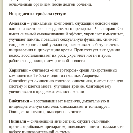
ослабленный организм после долгой болезни.
Жасмин
(8)
Каранджа
(8)
Ингредиенты трифала гуггул:
Касторовое масло
(8)
Кутаки
(8)
Амалаки
– уникальный компонент, служащий основой еще
Мята
(8)
одного известного аювердического препарата - Чаванпраш. Он
Пушкара
(8)
имеет сильный омолаживающий эффект, укрепляет иммунитет,
more...
улучшает память, повышает сексуальную функцию, снимает
синдром хронической усталости, налаживает работу системы
пищеварения и циркуляцию крови. Препятствует выпадению
волос, восстанавливает их рост, укрепляет ногти и зубы,
работает над очищением ротовой полости.
Харитаки
– считается «императором» среди лекарственных
компонентов Тибета и один из главных Аюрведы.
Способствует очищению толстого кишечника, питает нервную
систему и клетки мозга, улучшает зрение, благодаря ему
увеличивается продолжительность жизни.
Бибхитаки
– восстанавливает нервную, дыхательную и
пищеварительную системы, омолаживает и тонизирует.
Очищает кишечник, выводит паразитов.
Пиппали
– сильнейший антисептик, служит отличным
противогрибковым препаратом, повышает аппетит, налаживает
работу пищеварительной системы.