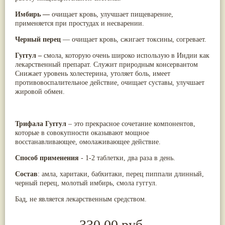
Имбирь —
очищает кровь, улучшает пищеварение,
применяется при простудах и несварении.
Черный перец
— очищает кровь, сжигает токсины, согревает.
Гуггул –
смола, которую очень широко использую в Индии как
лекарственный препарат. Служит природным консервантом
Снижает уровень холестерина, утоляет боль, имеет
противовоспалительное действие, очищает суставы, улучшает
жировой обмен.
Трифала Гуггул
– это прекрасное сочетание компонентов,
которые в совокупности оказывают мощное
восстанавливающее, омолаживающее действие.
Способ применения
- 1-2 таблетки, два раза в день.
Состав
: амла, харитаки, бабхитаки, перец пиппали длинный,
черный перец, молотый имбирь, смола гуггул.
Бад, не является лекарственным средством.
330.00 руб.