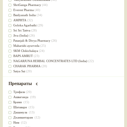
Успокоительное
(36)
ShriGanga Pharmacy
(44)
Для глаз
(34)
Everest Pharma
(40)
от геморроя
(34)
Baidyanath India
(34)
Противовоспалительное
(34)
АМРИТА
(32)
Для Питта доши
(32)
Goloka Agarbathi
(29)
Для сердца
(32)
Sri Sri Tattva
(28)
Для сосудов головного мозга
(32)
Jiva (India)
(26)
Для полости рта
(32)
Patanjali & Divya Pharmacy
(26)
Дефицит железа
(31)
Maharishi ayurveda
(25)
Для лица
(31)
SKM Chikichalaya
(24)
Употребление в пищу
(30)
BAPS AMRUT
(23)
Ароматерапия
(29)
NAGARJUNA HERBAL CONCENTRATES LTD (India)
(22)
Жаропонижающее
(29)
CHARAK PHARMA
(20)
для памяти
(28)
Satya Sai
(20)
для почек
(28)
Vyas
(20)
Обезболивающие
(28)
Bipha
(19)
Препараты
Слабительное
(28)
Kerala Ayurveda
(19)
Афродизиак
(27)
Organic India pvt ltd
(18)
Трифала
(20)
Напитки
(27)
Lalita
(16)
Ашваганда
(19)
Для йоги
(27)
Ashtang Herbals
(15)
Брами
(15)
Для потенции
(26)
Alarsin
(14)
Шатавари
(15)
Для душа
(25)
Vasu Health care
(14)
Дашамула
(13)
для концентрации внимания
(25)
Baraka
(13)
Дханвантарам
(12)
при нарушении эрекции
(25)
Dabur India Ltd
(13)
Ним
(12)
при неврозе
(25)