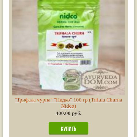
"Трифала чурна" "Нидко" 100 гр (Trifala Сhurna
Nidco)
400.00 руб.