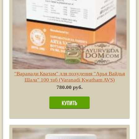
"Варанади Кватам" для похудения "Арья Вайдья
Шала" 100 таб (Varanadi Kwatham AVS)
780.00 руб.