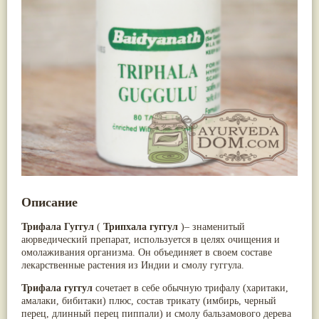
Nirdosh
(3)
Арджуна
(19)
Агастья расаяна
(3)
Касмарья
(19)
Ашта чурна
(3)
Кориандр
(19)
Аштаваргам
(3)
Туласи
(18)
Брами вати с золотом
(3)
Барбарис индийский
(17)
Брахма расаяна
(3)
Зира
(17)
Брихатьяди
(3)
Крапива индийская
(17)
Видарьяди
(3)
Патола
(17)
Гуггул
(3)
Холарена - Кутаджа
(17)
Дханвантарам 101
(3)
Шионака
(17)
Дханвантарам тайлам
(3)
Аджван/Ажгон
(16)
Кайлаш дживан
(3)
Акация катеху
(16)
Кальянака гритам
(3)
Кальций
(16)
Кримикутхар рас
(3)
Укроп пахучий
(16)
Кунжутное масло
(3)
Дашамула
(15)
Кутаджа
(3)
Описание
Лодхра
(14)
Кширабала
(3)
Моринга
(14)
Лив 52
(3)
Трифала Гуггул
Перец кубеба
(14)
(
Трипхала гуггул
)– знаменитый
more...
аюрведический препарат, используется в целях очищения и
Сахарный тростник
(14)
омолаживания организма. Он объединяет в своем составе
Бхунимба/Андрографис метельчатый
(13)
лекарственные растения из Индии и смолу гуггула.
Гвоздика
(13)
Кассия трубчатая
(13)
Трифала гуггул
сочетает в себе обычную трифалу (харитаки,
Мезуя железная
(13)
амалаки, бибитаки) плюс, состав трикату (имбирь, черный
Мускатный орех
(13)
перец, длинный перец пиппали) и смолу бальзамового дерева
Пажитник
(13)