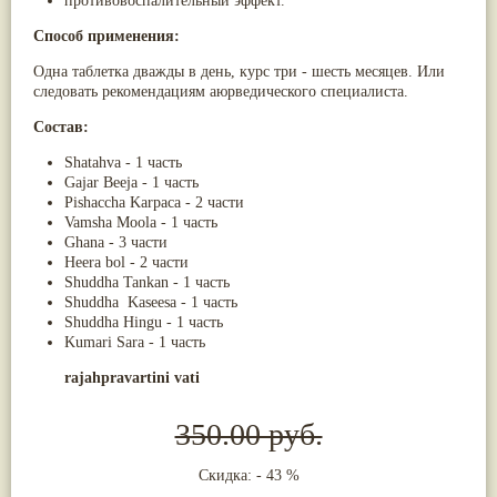
противовоспалительный эффект.
Жасмин
(8)
Способ применения:
Каранджа
(8)
Касторовое масло
(8)
Одна таблетка дважды в день, курс три - шесть месяцев. Или
Кутаки
(8)
следовать рекомендациям аюрведического специалиста.
Мята
(8)
Пушкара
(8)
Состав:
more...
Shatahva - 1 часть
Gajar Beeja - 1 часть
Pishaccha Karpaca - 2 части
Vamsha Moola - 1 часть
Ghana - 3 части
Heera bol - 2 части
Shuddha Tankan - 1 часть
Shuddha Kaseesa - 1 часть
Shuddha Hingu - 1 часть
Kumari Sara - 1 часть
rajahpravartini vati
350.00 руб.
Скидка: - 43 %