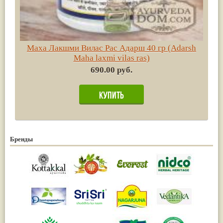
Маха Лакшми Вилас Рас Адарш 40 гр (Adarsh
Maha laxmi vilas ras)
690.00 руб.
Бренды