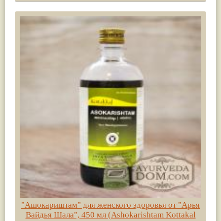
"Ашокариштам" для женского здоровья от "Арья
Вайдья Шала", 450 мл (Ashokarishtam Kottakal