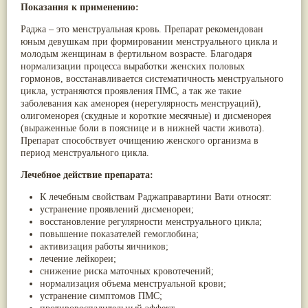
Показания к применению:
Паслён черный
(13)
Ипомея
(12)
Раджа – это менструальная кровь. Препарат рекомендован
Коричник цейлонский
(12)
юным девушкам при формировании менструального цикла и
Мирра
(12)
молодым женщинам в фертильном возрасте. Благодаря
Розовая соль
(12)
нормализации процесса выработки женских половых
Сверция
(12)
гормонов, восстанавливается систематичность менструального
Виноград
(11)
цикла, устраняются проявления ПМС, а так же такие
Каменная соль
(11)
заболевания как аменорея (нерегулярность менструаций),
Коровье молоко
(11)
олигоменорея (скудные и короткие месячные) и дисменорея
Мукуна жгучая
(11)
(выраженные боли в пояснице и в нижней части живота).
Ним
(11)
Препарат способствует очищению женского организма в
Патала
(11)
период менструального цикла.
Перец чаба
(11)
Соссюрея/кушта
(11)
Лечебное действие препарата:
Турпет
(11)
Алойное дерево
(10)
К лечебным свойствам Раджаправартини Вати относят:
Асафетида
(10)
устранение проявлений дисменореи;
Пармелия
(10)
восстановление регулярности менструального цикла;
Тмин обыкновенный
(10)
повышение показателей гемоглобина;
Ашока
(9)
активизация работы яичников;
Вишня гималайская
(9)
лечение лейкореи;
Данти
(9)
снижение риска маточных кровотечений;
Мурва
(9)
нормализация объема менструальной крови;
Птерокарпус мешковидный
(9)
устранение симптомов ПМС;
Юстиция сосудистая/Васака
(9)