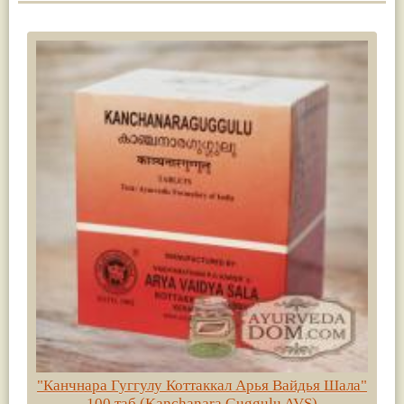
"Канчнара Гуггулу Коттаккал Арья Вайдья Шала"
100 таб (Kanchanara Guggulu AVS)