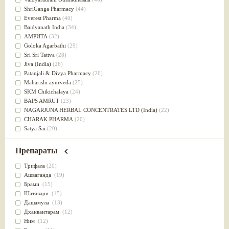
Успокоительное
(36)
ShriGanga Pharmacy
(44)
Для глаз
(34)
Everest Pharma
(40)
от геморроя
(34)
Baidyanath India
(34)
Противовоспалительное
(34)
АМРИТА
(32)
Для Питта доши
(32)
Goloka Agarbathi
(29)
Для сердца
(32)
Sri Sri Tattva
(28)
Для сосудов головного мозга
(32)
Jiva (India)
(26)
Для полости рта
(32)
Patanjali & Divya Pharmacy
(26)
Дефицит железа
(31)
Maharishi ayurveda
(25)
Для лица
(31)
SKM Chikichalaya
(24)
Употребление в пищу
(30)
BAPS AMRUT
(23)
Ароматерапия
(29)
NAGARJUNA HERBAL CONCENTRATES LTD (India)
(22)
Жаропонижающее
(29)
CHARAK PHARMA
(20)
для памяти
(28)
Satya Sai
(20)
для почек
(28)
Vyas
(20)
Обезболивающие
(28)
Bipha
(19)
Препараты
Слабительное
(28)
Kerala Ayurveda
(19)
Афродизиак
(27)
Organic India pvt ltd
(18)
Трифала
(20)
Напитки
(27)
Lalita
(16)
Ашваганда
(19)
Для йоги
(27)
Ashtang Herbals
(15)
Брами
(15)
Для потенции
(26)
Alarsin
(14)
Шатавари
(15)
Для душа
(25)
Vasu Health care
(14)
Дашамула
(13)
для концентрации внимания
(25)
Baraka
(13)
Дханвантарам
(12)
при нарушении эрекции
(25)
Dabur India Ltd
(13)
Ним
(12)
при неврозе
(25)