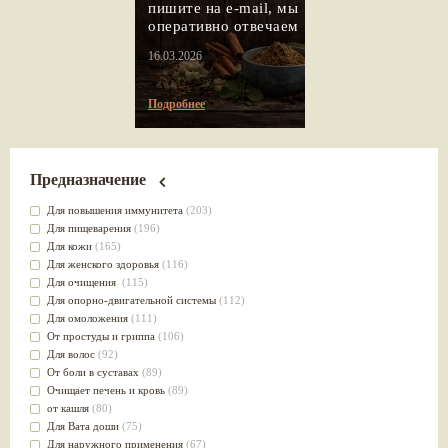
пишите на e-mail, мы
оперативно отвечаем
16.03.2026
Подробнее
Предназначение
Для повышения иммунитета
(203)
Для пищеварения
(196)
Для кожи
(165)
Для женского здоровья
(116)
Для очищения
(115)
Для опорно-двигательной системы
(112)
Для омоложения
(111)
От простуды и гриппа
(106)
Для волос
(92)
От боли в суставах
(89)
Очищает печень и кровь
(89)
от кашля
(80)
Для Вата доши
(75)
Для наружного применения
(67)