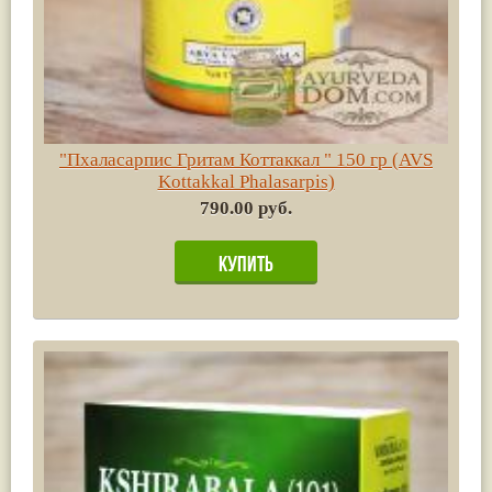
"Пхаласарпис Гритам Коттаккал " 150 гр (AVS
Kottakkal Phalasarpis)
790.00 руб.