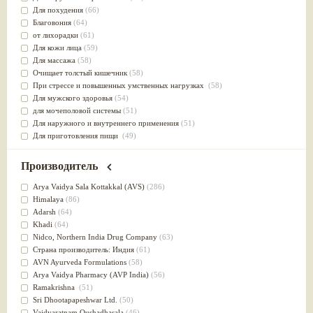
Для похудения
(66)
Благовония
(64)
от лихорадки
(61)
Для кожи лица
(59)
Для массажа
(58)
Очищает толстый кишечник
(58)
При стрессе и повышенных умственных нагрузках
(58)
Для мужского здоровья
(54)
для мочеполовой системы
(51)
Для наружного и внутреннего применения
(51)
Для приготовления пищи
(49)
от инфекций мочеполовой системы
(49)
Для стабилизации деятельности ЦНС
(47)
Производитель
для суставов
(47)
Лечит опухоли и отеки
(46)
Arya Vaidya Sala Kottakkal (AVS)
(286)
Для медитации
(44)
Himalaya
(86)
выводит токсины
(43)
Adarsh
(64)
Для здоровья печени
(41)
Khadi
(64)
Для тела
(39)
Nidсo, Northern India Drug Company
(63)
для очищения крови
(38)
Страна производитель: Индия
(61)
При диабете
(38)
AVN Ayurveda Formulations
(58)
Антиоксидант
(37)
Arya Vaidya Pharmacy (AVP India)
(56)
Для Капха(Кафа) доши
(37)
Ramakrishna
(51)
От паразитов
(37)
Sri Dhootapapeshwar Ltd.
(50)
При расстройстве желудка
(36)
Vaidyaratnam Oushadhasala
(46)