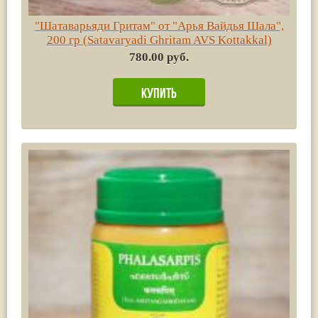
"Шатаварьяди Гритам" от "Арья Вайдья Шала",
200 гр (Satavaryadi Ghritam AVS Kottakkal)
780.00 руб.