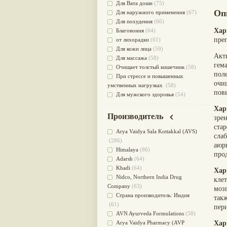
Для Вата доши
(75)
Оп
Для наружного применения
(67)
Для похудения
(66)
Хар
Благовония
(64)
пре
от лихорадки
(61)
Для кожи лица
(59)
Акт
Для массажа
(58)
гем
Очищает толстый кишечник
(58)
пол
При стрессе и повышенных
очи
умственных нагрузках
(58)
пов
Для мужского здоровья
(54)
для мочеполовой системы
(51)
Хар
Для наружного и внутреннего
Производитель
зрен
применения
(51)
ста
Для приготовления пищи
(49)
Arya Vaidya Sala Kottakkal (AVS)
сла
от инфекций мочеполовой
(286)
аюр
системы
(49)
Himalaya
(86)
про
Для стабилизации деятельности
Adarsh
(64)
ЦНС
(47)
Khadi
(64)
Хар
для суставов
(47)
Nidсo, Northern India Drug
кле
Лечит опухоли и отеки
(46)
Company
(63)
мозг
Для медитации
(44)
Страна производитель: Индия
так
выводит токсины
(43)
(61)
пер
Для здоровья печени
(41)
AVN Ayurveda Formulations
(58)
Для тела
(39)
Arya Vaidya Pharmacy (AVP
Хар