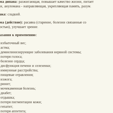
ма дипана:
разжигающая, повышает качество жизни, питает
ни, ануломана - направляющая, укрепляющая память, разум.
ака:
сладкий.
ма (действие):
расаяна (старение, болезни связанные со
остью), улучшает зрение.
азания к применению:
избыточный вес;
астма;
демиелинизирующие заболевания нервной системы;
потеря голоса;
болезни сердца;
дисфункция печени и селезенки;
иммунные расстройства;
пищевые отравления;
изжога;
ринит;
мочекаменная болезнь;
диабет;
отдышка;
потеря пигментации кожи;
гепатит;
потеря аппетита;