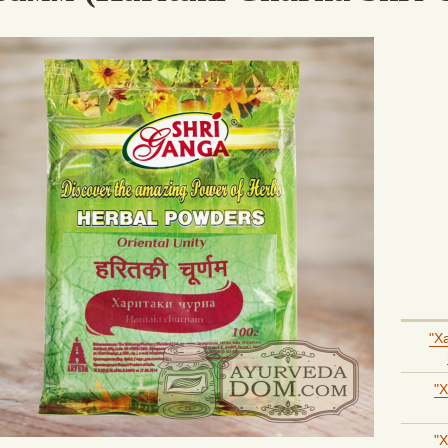
"Х
"Х
"Х