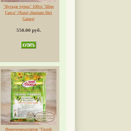
"Кутадж чурна" 100гр "Шри
Ганга" (Kutaj churnam Shri
Ganga)
550.00 руб.
Иммуномодулятор "Гилой