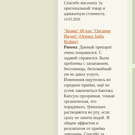
Nirdosh
(3)
Шиладжит
(20)
Спасибо магазину за
Агастья расаяна
(3)
Арджуна
(19)
оригинальный товар и
Ашта чурна
(3)
Касмарья
(19)
адекватную стоимость.
Аштаваргам
(3)
Кориандр
(19)
14.05.2026
Брами вати с золотом
(3)
Туласи
(18)
Брахма расаяна
(3)
Барбарис индийский
(17)
"Брами" 60 кап "Органик
Брихатьяди
(3)
Зира
(17)
Индия" (Organic India
Видарьяди
(3)
Крапива индийская
(17)
Brahmi)
Гуггул
(3)
Патола
(17)
Римма
: Данный препарат
Дханвантарам 101
(3)
Холарена - Кутаджа
(17)
очень понравился. С
Дханвантарам тайлам
(3)
Шионака
(17)
задачей справился. Были
Кайлаш дживан
(3)
Аджван/Ажгон
(16)
проблемы с засыпанием,
Кальянака гритам
(3)
Акация катеху
(16)
бессонница, беспокойный
Кримикутхар рас
(3)
Кальций
(16)
ум не давал уснуть.
Кунжутное масло
(3)
Укроп пахучий
(16)
Изменения ощутились во
Кутаджа
(3)
Дашамула
(15)
середине приёма, ещё не
Кширабала
(3)
Лодхра
(14)
успев закончиться баночка.
Лив 52
(3)
Моринга
(14)
Капсула прозрачная, тонкая
more...
Перец кубеба
(14)
органическая, что
Сахарный тростник
(14)
порадовало, буквально
Бхунимба/Андрографис
растворяется во рту, если
метельчатый
(13)
сразу не запить водой. В
Гвоздика
(13)
общем эффектом и
Кассия трубчатая
(13)
результатом от приёма
Мезуя железная
(13)
довольны. Спасибо за