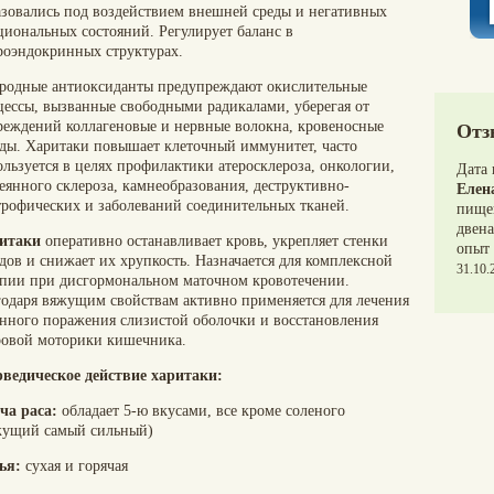
азовались под воздействием внешней среды и негативных
циональных состояний. Регулирует баланс в
роэндокринных структурах.
родные антиоксиданты предупреждают окислительные
цессы, вызванные свободными радикалами, уберегая от
реждений коллагеновые и нервные волокна, кровеносные
Отз
уды. Харитаки повышает клеточный иммунитет, часто
ользуется в целях профилактики атеросклероза, онкологии,
Дата
еянного склероза, камнеобразования, деструктивно-
Елен
трофических и заболеваний соединительных тканей.
пищев
двен
итаки
оперативно останавливает кровь, укрепляет стенки
опыт
дов и снижает их хрупкость. Назначается для комплексной
31.10.
апии при дисгормональном маточном кровотечении.
годаря вяжущим свойствам активно применяется для лечения
енного поражения слизистой оболочки и восстановления
ровой моторики кишечника.
ведическое действие харитаки:
ча раса:
обладает 5-ю вкусами, все кроме соленого
жущий самый сильный)
ья:
сухая и горячая