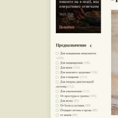
пишите на e-mail, мы
оперативно отвечаем
16.03.2026
Подробнее
Предназначение
Для повышения иммунитета
(203)
Для пищеварения
(196)
Для кожи
(165)
Для женского здоровья
(116)
Для очищения
(115)
Для опорно-двигательной
системы
(112)
Для омоложения
(111)
От простуды и гриппа
(106)
Для волос
(92)
От боли в суставах
(89)
Очищает печень и кровь
(89)
от кашля
(80)