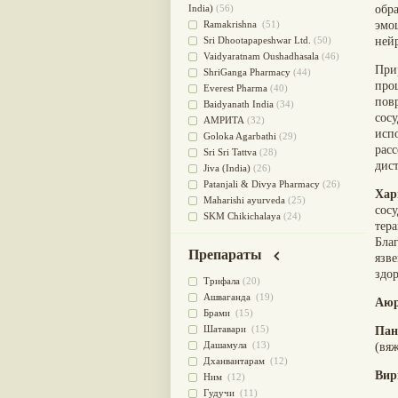
для очищения крови
(38)
India)
(56)
обр
При диабете
(38)
Ramakrishna
(51)
эмо
Антиоксидант
(37)
Sri Dhootapapeshwar Ltd.
(50)
ней
Для Капха(Кафа) доши
(37)
Vaidyaratnam Oushadhasala
(46)
При
От паразитов
(37)
ShriGanga Pharmacy
(44)
про
При расстройстве желудка
(36)
Everest Pharma
(40)
пов
Успокоительное
(36)
Baidyanath India
(34)
сос
Для глаз
(34)
АМРИТА
(32)
исп
от геморроя
(34)
Goloka Agarbathi
(29)
расс
Противовоспалительное
(34)
Sri Sri Tattva
(28)
дис
Для Питта доши
(32)
Jiva (India)
(26)
Для сердца
(32)
Patanjali & Divya Pharmacy
(26)
Хар
Для сосудов головного мозга
Maharishi ayurveda
(25)
сосу
(32)
SKM Chikichalaya
(24)
тер
Для полости рта
(32)
BAPS AMRUT
(23)
Бла
Дефицит железа
(31)
NAGARJUNA HERBAL
Препараты
язв
Для лица
(31)
CONCENTRATES LTD (India)
(22)
здо
Употребление в пищу
(30)
CHARAK PHARMA
(20)
Трифала
(20)
Ароматерапия
(29)
Satya Sai
(20)
Ашваганда
(19)
Аюр
Жаропонижающее
(29)
Vyas
(20)
Брами
(15)
для памяти
(28)
Bipha
(19)
Шатавари
(15)
Пан
для почек
(28)
Kerala Ayurveda
(19)
Дашамула
(13)
(вя
Обезболивающие
(28)
Organic India pvt ltd
(18)
Дханвантарам
(12)
Вир
Слабительное
(28)
Lalita
(16)
Ним
(12)
Афродизиак
(27)
Ashtang Herbals
(15)
Гудучи
(11)