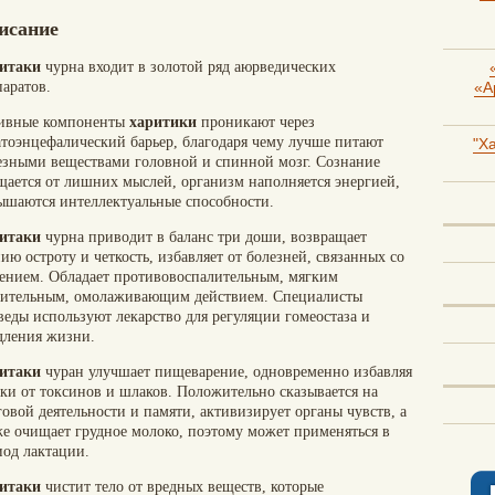
исание
итаки
чурна входит в золотой ряд аюрведических
«А
паратов.
ивные компоненты
харитики
проникают через
атоэнцефалический барьер, благодаря чему лучше питают
"Х
езными веществами головной и спинной мозг. Сознание
щается от лишних мыслей, организм наполняется энергией,
ышаются интеллектуальные способности.
итаки
чурна приводит в баланс три доши, возвращает
ию остроту и четкость, избавляет от болезней, связанных со
рением. Обладает противовоспалительным, мягким
бительным, омолаживающим действием. Специалисты
веды используют лекарство для регуляции гомеостаза и
дления жизни.
итаки
чуран улучшает пищеварение, одновременно избавляя
тки от токсинов и шлаков. Положительно сказывается на
овой деятельности и памяти, активизирует органы чувств, а
же очищает грудное молоко, поэтому может применяться в
иод лактации.
итаки
чистит тело от вредных веществ, которые