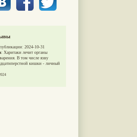
ывы
 публикации:
2024-10-31
а
:
Харитаки лечит органы
арения. В том числе язву
адцатиперстной кишки - личный
2024