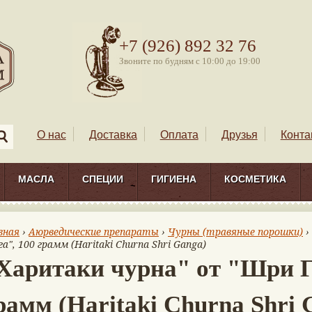
+7 (926) 892 32 76
Звоните по будням с 10:00 до 19:00
О нас
Доставка
Оплата
Друзья
Конта
МАСЛА
СПЕЦИИ
ГИГИЕНА
КОСМЕТИКА
вная
›
Аюрведические препараты
›
Чурны (травяные порошки)
›
га", 100 грамм (Haritaki Churna Shri Ganga)
Харитаки чурна" от "Шри Г
рамм (Haritaki Churna Shri 