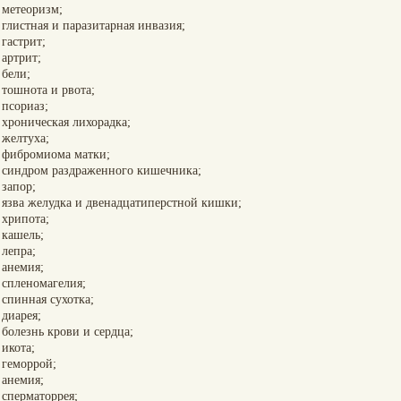
метеоризм;
глистная и паразитарная инвазия;
гастрит;
артрит;
бели;
тошнота и рвота;
псориаз;
хроническая лихорадка;
желтуха;
фибромиома матки;
синдром раздраженного кишечника;
запор;
язва желудка и двенадцатиперстной кишки;
хрипота;
кашель;
лепра;
анемия;
спленомагелия;
спинная сухотка;
диарея;
болезнь крови и сердца;
икота;
геморрой;
анемия;
сперматоррея;