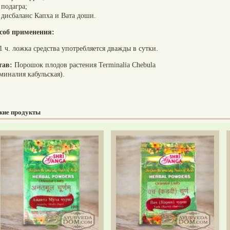
подагра;
дисбаланс Капха и Вата доши.
соб применения:
1 ч. ложка средства употребляется дважды в сутки.
тав:
Порошок плодов растения Terminalia Chebula
миналия кабульская).
жие продукты