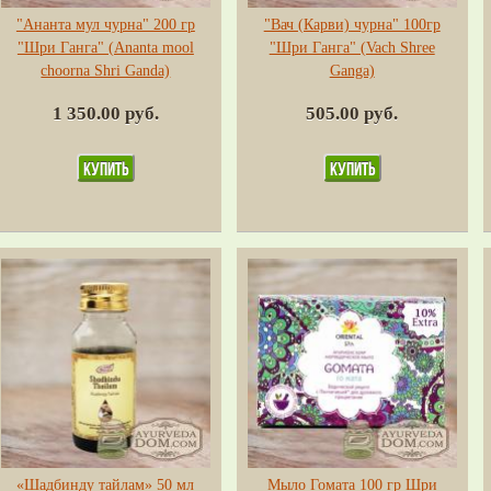
"Ананта мул чурна" 200 гр
"Вач (Карви) чурна" 100гр
"Шри Ганга" (Ananta mool
"Шри Ганга" (Vach Shree
choorna Shri Ganda)
Ganga)
1 350.00 руб.
505.00 руб.
«Шадбинду тайлам» 50 мл
Мыло Гомата 100 гр Шри