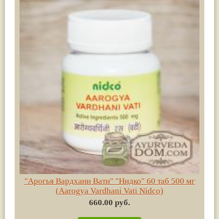
"Арогья Вардхани Вати" "Нидко" 60 таб 500 мг
(Aarogya Vardhani Vati Nidco)
660.00 руб.