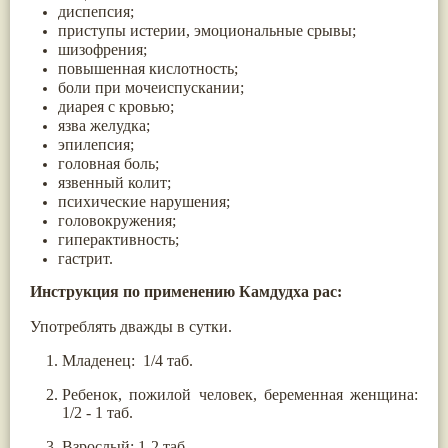
диспепсия;
Жасмин
(8)
приступы истерии, эмоциональные срывы;
Каранджа
(8)
шизофрения;
Касторовое масло
(8)
повышенная кислотность;
Кутаки
(8)
боли при мочеиспускании;
Мята
(8)
диарея с кровью;
Пушкара
(8)
more...
язва желудка;
эпилепсия;
головная боль;
язвенный колит;
психические нарушения;
головокружения;
гиперактивность;
гастрит.
Инструкция по применению
Камдудха рас:
Употреблять дважды в сутки.
Младенец: 1/4 таб.
Ребенок, пожилой человек, беременная женщина:
1/2 - 1 таб.
Взрослый: 1-2 таб.