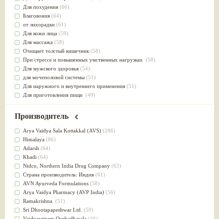
Для похудения
(66)
Благовония
(64)
от лихорадки
(61)
Для кожи лица
(59)
Для массажа
(58)
Очищает толстый кишечник
(58)
При стрессе и повышенных умственных нагрузках
(58)
Для мужского здоровья
(54)
для мочеполовой системы
(51)
Для наружного и внутреннего применения
(51)
Для приготовления пищи
(49)
от инфекций мочеполовой системы
(49)
Для стабилизации деятельности ЦНС
(47)
Производитель
для суставов
(47)
Лечит опухоли и отеки
(46)
Arya Vaidya Sala Kottakkal (AVS)
(286)
Для медитации
(44)
Himalaya
(86)
выводит токсины
(43)
Adarsh
(64)
Для здоровья печени
(41)
Khadi
(64)
Для тела
(39)
Nidсo, Northern India Drug Company
(63)
для очищения крови
(38)
Страна производитель: Индия
(61)
При диабете
(38)
AVN Ayurveda Formulations
(58)
Антиоксидант
(37)
Arya Vaidya Pharmacy (AVP India)
(56)
Для Капха(Кафа) доши
(37)
Ramakrishna
(51)
От паразитов
(37)
Sri Dhootapapeshwar Ltd.
(50)
При расстройстве желудка
(36)
Vaidyaratnam Oushadhasala
(46)