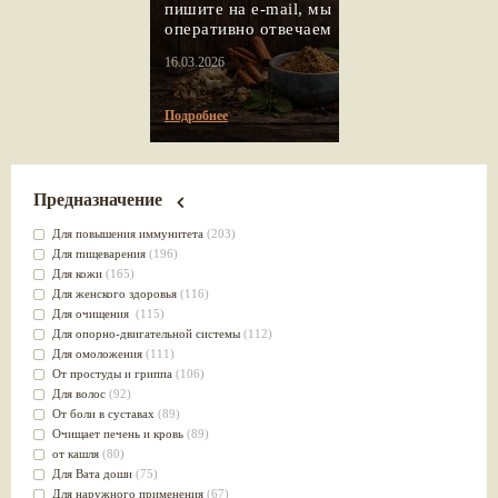
пишите на e-mail, мы
оперативно отвечаем
16.03.2026
Подробнее
Предназначение
Для повышения иммунитета
(203)
Для пищеварения
(196)
Для кожи
(165)
Для женского здоровья
(116)
Для очищения
(115)
Для опорно-двигательной системы
(112)
Для омоложения
(111)
От простуды и гриппа
(106)
Для волос
(92)
От боли в суставах
(89)
Очищает печень и кровь
(89)
от кашля
(80)
Для Вата доши
(75)
Для наружного применения
(67)