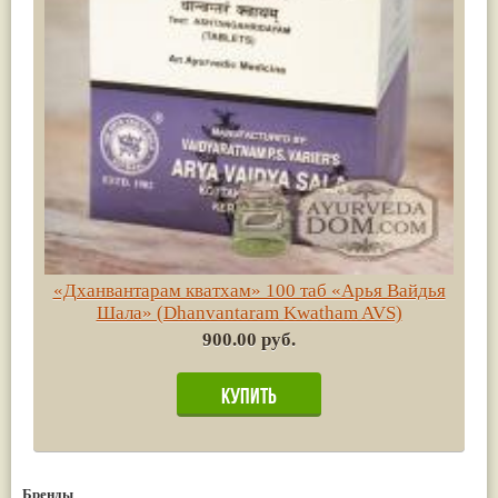
«Дханвантарам кватхам» 100 таб «Арья Вайдья
Шала» (Dhanvantaram Kwatham AVS)
900.00 руб.
Бренды