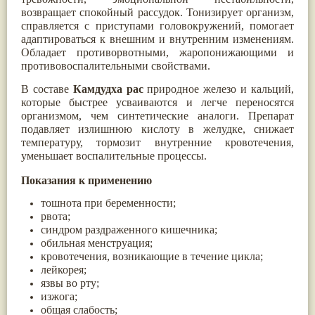
Паслён черный
(13)
возвращает спокойный рассудок. Тонизирует организм,
Ипомея
(12)
справляется с приступами головокружений, помогает
Коричник цейлонский
(12)
адаптироваться к внешним и внутренним изменениям.
Мирра
(12)
Обладает противорвотными, жаропонижающими и
Розовая соль
(12)
противовоспалительными свойствами.
Сверция
(12)
Виноград
(11)
В составе
Камдудха рас
природное железо и кальций,
Каменная соль
(11)
которые быстрее усваиваются и легче переносятся
Коровье молоко
(11)
организмом, чем синтетические аналоги. Препарат
Мукуна жгучая
(11)
подавляет излишнюю кислоту в желудке, снижает
Ним
(11)
температуру, тормозит внутренние кровотечения,
Патала
(11)
уменьшает воспалительные процессы.
Перец чаба
(11)
Соссюрея/кушта
(11)
Показания к применению
Турпет
(11)
Алойное дерево
(10)
тошнота при беременности;
Асафетида
(10)
рвота;
Пармелия
(10)
синдром раздраженного кишечника;
Тмин обыкновенный
(10)
обильная менструация;
Ашока
(9)
кровотечения, возникающие в течение цикла;
Вишня гималайская
(9)
лейкорея;
Данти
(9)
язвы во рту;
Мурва
(9)
изжога;
Птерокарпус мешковидный
(9)
общая слабость;
Юстиция сосудистая/Васака
(9)