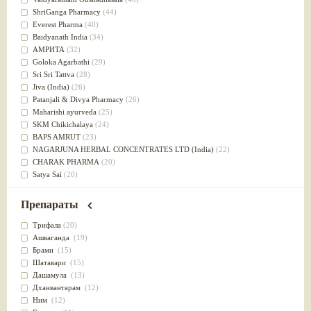
Успокоительное
(36)
ShriGanga Pharmacy
(44)
Для глаз
(34)
Everest Pharma
(40)
от геморроя
(34)
Baidyanath India
(34)
Противовоспалительное
(34)
АМРИТА
(32)
Для Питта доши
(32)
Goloka Agarbathi
(29)
Для сердца
(32)
Sri Sri Tattva
(28)
Для сосудов головного мозга
(32)
Jiva (India)
(26)
Для полости рта
(32)
Patanjali & Divya Pharmacy
(26)
Дефицит железа
(31)
Maharishi ayurveda
(25)
Для лица
(31)
SKM Chikichalaya
(24)
Употребление в пищу
(30)
BAPS AMRUT
(23)
Ароматерапия
(29)
NAGARJUNA HERBAL CONCENTRATES LTD (India)
(22)
Жаропонижающее
(29)
CHARAK PHARMA
(20)
для памяти
(28)
Satya Sai
(20)
для почек
(28)
Vyas
(20)
Обезболивающие
(28)
Bipha
(19)
Препараты
Слабительное
(28)
Kerala Ayurveda
(19)
Афродизиак
(27)
Organic India pvt ltd
(18)
Трифала
(20)
Напитки
(27)
Lalita
(16)
Ашваганда
(19)
Для йоги
(27)
Ashtang Herbals
(15)
Брами
(15)
Для потенции
(26)
Alarsin
(14)
Шатавари
(15)
Для душа
(25)
Vasu Health care
(14)
Дашамула
(13)
для концентрации внимания
(25)
Baraka
(13)
Дханвантарам
(12)
при нарушении эрекции
(25)
Dabur India Ltd
(13)
Ним
(12)
при неврозе
(25)