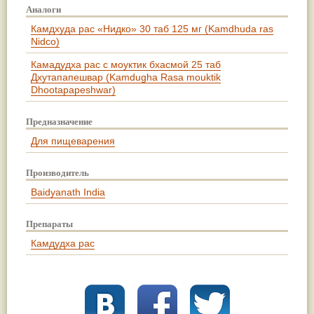
Аналоги
Камдхуда рас «Нидко» 30 таб 125 мг (Kamdhuda ras
Nidco)
Камадудха рас с моуктик бхасмой 25 таб
Дхутапапешвар (Kamdugha Rasa mouktik
Dhootapapeshwar)
Предназначение
Для пищеварения
Производитель
Baidyanath India
Препараты
Камдудха рас