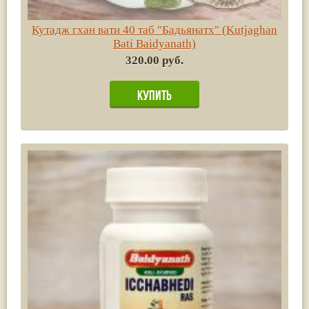
Кутадж гхан вати 40 таб "Бадьянатх" (Kutjaghan
Bati Baidyanath)
320.00 руб.