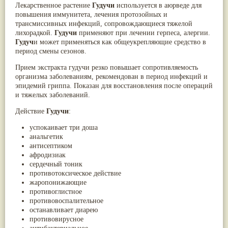
Лекарственное растение
Гудучи
используется в аюрведе для
Паслён черный
(13)
повышения иммунитета, лечения протозойных и
Ипомея
(12)
трансмиссивных инфекций, сопровождающиеся тяжелой
Коричник цейлонский
(12)
лихорадкой.
Гудучи
применяют при лечении герпеса, алергии.
Мирра
(12)
Гудуч
и может применяться как общеукрепляющие средство в
Розовая соль
(12)
период смены сезонов.
Сверция
(12)
Виноград
(11)
Прием экстракта гудучи резко повышает сопротивляемость
Каменная соль
(11)
организма заболеваниям, рекомендован в период инфекций и
Коровье молоко
(11)
эпидемий гриппа. Показан для восстановления после операций
Мукуна жгучая
(11)
и тяжелых заболеваний.
Ним
(11)
Патала
(11)
Действие
Гудучи
:
Перец чаба
(11)
Соссюрея/кушта
(11)
успокаивает три доша
Турпет
(11)
анальгетик
Алойное дерево
(10)
антисептиком
Асафетида
(10)
афродизиак
Пармелия
(10)
сердечный тоник
Тмин обыкновенный
(10)
противотоксическое действие
Ашока
(9)
жаропонижающие
Вишня гималайская
(9)
противоглистное
Данти
(9)
противовоспалительное
Мурва
(9)
останавливает диарею
Птерокарпус мешковидный
(9)
противовирусное
Юстиция сосудистая/Васака
(9)