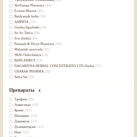
Успокоительное
(36)
ShriGanga Pharmacy
(44)
Для глаз
(34)
Everest Pharma
(40)
от геморроя
(34)
Baidyanath India
(34)
Противовоспалительное
(34)
АМРИТА
(32)
Для Питта доши
(32)
Goloka Agarbathi
(29)
Для сердца
(32)
Sri Sri Tattva
(28)
Для сосудов головного мозга
(32)
Jiva (India)
(26)
Для полости рта
(32)
Patanjali & Divya Pharmacy
(26)
Дефицит железа
(31)
Maharishi ayurveda
(25)
Для лица
(31)
SKM Chikichalaya
(24)
Употребление в пищу
(30)
BAPS AMRUT
(23)
Ароматерапия
(29)
NAGARJUNA HERBAL CONCENTRATES LTD (India)
(22)
Жаропонижающее
(29)
CHARAK PHARMA
(20)
для памяти
(28)
Satya Sai
(20)
для почек
(28)
Vyas
(20)
Обезболивающие
(28)
Bipha
(19)
Препараты
Слабительное
(28)
Kerala Ayurveda
(19)
Афродизиак
(27)
Organic India pvt ltd
(18)
Трифала
(20)
Напитки
(27)
Lalita
(16)
Ашваганда
(19)
Для йоги
(27)
Ashtang Herbals
(15)
Брами
(15)
Для потенции
(26)
Alarsin
(14)
Шатавари
(15)
Для душа
(25)
Vasu Health care
(14)
Дашамула
(13)
для концентрации внимания
(25)
Baraka
(13)
Дханвантарам
(12)
при нарушении эрекции
(25)
Dabur India Ltd
(13)
Ним
(12)
при неврозе
(25)