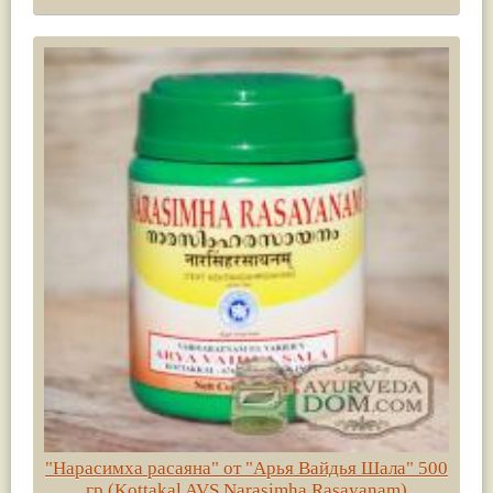
"Нарасимха расаяна" от "Арья Вайдья Шала" 500
гр (Kottakal AVS Narasimha Rasayanam)