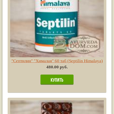
"Септилин" "Хималая" 60 таб (Septilin Himalaya)
480.00 руб.