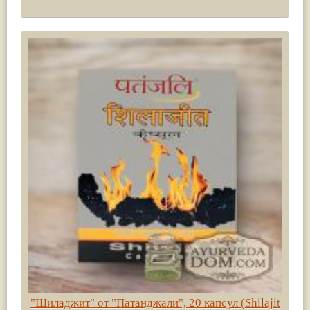
"Шиладжит" от "Патанджали", 20 капсул (Shilajit