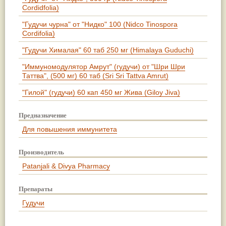
Сordidfolia)
"Гудучи чурна" от "Нидко" 100 (Nidco Tinospora
Сordifolia)
"Гудучи Хималая" 60 таб 250 мг (Himalaya Guduchi)
"Иммуномодулятор Амрут" (гудучи) от "Шри Шри
Таттва", (500 мг) 60 таб (Sri Sri Tattva Amrut)
"Гилой" (гудучи) 60 кап 450 мг Жива (Giloy Jiva)
Предназначение
Для повышения иммунитета
Производитель
Patanjali & Divya Pharmacy
Препараты
Гудучи