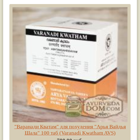
"Варанади Кватам" для похудения "Арья Вайдья
Шала" 100 таб (Varanadi Kwatham AVS)