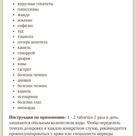
вирусные гепатиты
папилломы
жажда
жжение
сифилис
зуд
тошнота
потеря аппетита
кашель
геморрой
диарея
язвы
гастрит
болезни печени
анемия
болезни печени
кашель
истощение
болезни глаз
миокарда.
Инструкция по применению:
1 - 2 таблетки 2 раза в день,
запиваются обильным количеством воды. Чтобы определить
точную дозировку в каждом конкретном случае, рекомендуется
проконсультироваться у врача или специалиста аюрведы.