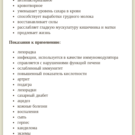
антибактериальное
Жасмин
(8)
кровотворное
Каранджа
(8)
уменьшает уровень сахара в крови
Касторовое масло
(8)
способствует выработки грудного молока
Кутаки
(8)
восстанавливает силы
Мята
(8)
расслабляет гладкую мускулатуру кишечника и матки
Пушкара
(8)
продлевает жизнь
more...
Показания к применению:
лихорадка
инфекции, используется в качестве иммуномодулятора
справляется с нарушениями функций печени
ослабленный иммунитет
повышенный показатель кислотности
артрит
подагра
лихорадки
сахарный диабет
ацидоз
кожные болезни
воспаления
сыпь
герпес
кандилома
экземы