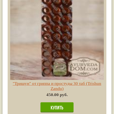
"Тришун" от гриппа и простуды 30 таб (Trishun
Zandu)
450.00 руб.