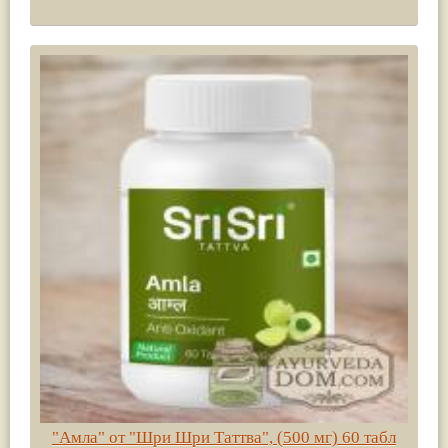
"Амла" от "Шри Шри Таттва", (500 мг) 60 табл