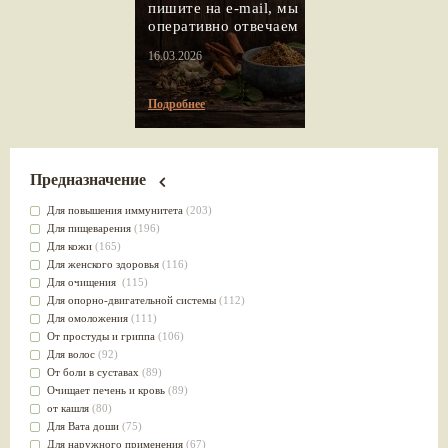
пишите на e-mail, мы
оперативно отвечаем
16.03.2026
Подробнее
Предназначение
Для повышения иммунитета
(203)
Для пищеварения
(196)
Для кожи
(165)
Для женского здоровья
(116)
Для очищения
(115)
Для опорно-двигательной системы
(112)
Для омоложения
(111)
От простуды и гриппа
(106)
Для волос
(92)
От боли в суставах
(89)
Очищает печень и кровь
(89)
от кашля
(80)
Для Вата доши
(75)
Для наружного применения
(67)