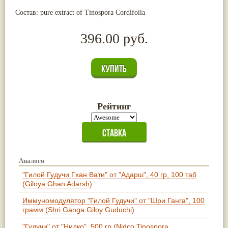
Состав: pure extract of Tinospora Cordifolia
396.00 руб.
Рейтинг
Аналоги
"Гилой Гудучи Гхан Вати" от "Адарш", 40 гр, 100 таб
(Giloya Ghan Adarsh)
Иммуномодулятор "Гилой Гудучи" от "Шри Ганга", 100
грамм (Shri Ganga Giloy Guduchi)
"Гудучи" от "Нидко", 500 гр (Nidco Tinospora