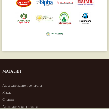
МАГАЗИН
Аюрведические препараты
Масла
Специи
Аюрведическая гигиена