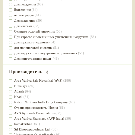
Для похудения
(66)
Благовония
(64)
от лихорадки
(61)
Для кожи лица
(59)
Для массажа
(58)
Очищает толстый кишечник
(58)
При стрессе и повышенных умственных нагрузках
(58)
Для мужского здоровья
(54)
для мочеполовой системы
(51)
Для наружного и внутреннего применения
(51)
Для приготовления пищи
(49)
от инфекций мочеполовой системы
(49)
Для стабилизации деятельности ЦНС
(47)
Производитель
для суставов
(47)
Лечит опухоли и отеки
(46)
Arya Vaidya Sala Kottakkal (AVS)
(286)
Для медитации
(44)
Himalaya
(86)
выводит токсины
(43)
Adarsh
(64)
Для здоровья печени
(41)
Khadi
(64)
Для тела
(39)
Nidсo, Northern India Drug Company
(63)
для очищения крови
(38)
Страна производитель: Индия
(61)
При диабете
(38)
AVN Ayurveda Formulations
(58)
Антиоксидант
(37)
Arya Vaidya Pharmacy (AVP India)
(56)
Для Капха(Кафа) доши
(37)
Ramakrishna
(51)
От паразитов
(37)
Sri Dhootapapeshwar Ltd.
(50)
При расстройстве желудка
(36)
Vaidyaratnam Oushadhasala
(46)