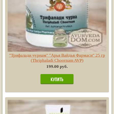
"Трифалади чурнам" "Арья Вайдья Фармаси" 25 гр
(Thriphaladi Choornam AVP)
199.00 руб.