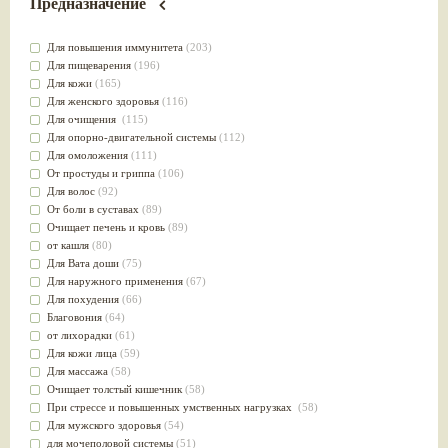
Предназначение
Для повышения иммунитета
(203)
Для пищеварения
(196)
Для кожи
(165)
Для женского здоровья
(116)
Для очищения
(115)
Для опорно-двигательной системы
(112)
Для омоложения
(111)
От простуды и гриппа
(106)
Для волос
(92)
От боли в суставах
(89)
Очищает печень и кровь
(89)
от кашля
(80)
Для Вата доши
(75)
Для наружного применения
(67)
Для похудения
(66)
Благовония
(64)
от лихорадки
(61)
Для кожи лица
(59)
Для массажа
(58)
Очищает толстый кишечник
(58)
При стрессе и повышенных умственных нагрузках
(58)
Для мужского здоровья
(54)
для мочеполовой системы
(51)