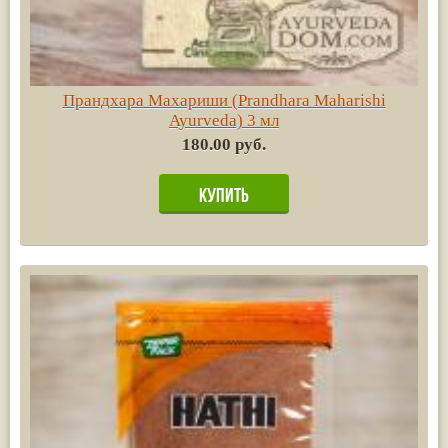
Прандхара Махариши (Prandhara Maharishi
Ayurvedа) 3 мл
180.00 руб.