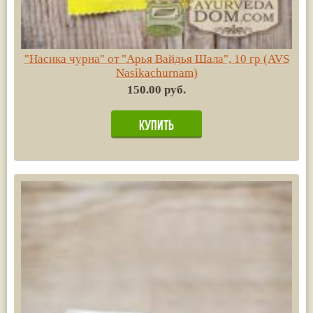
"Насика чурна" от "Арья Вайдья Шала", 10 гр (AVS
Nasikachurnam)
150.00 руб.