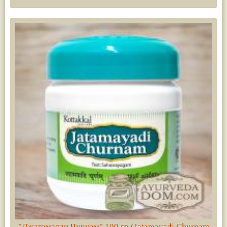
"Джатамаяди Чурнам" 100 гр (Jatamayadi Churnam