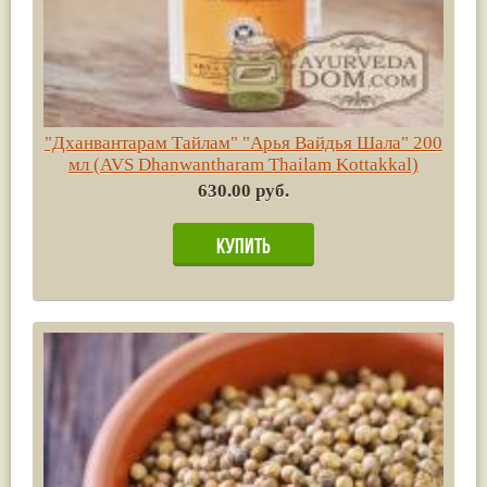
"Дханвантарам Тайлам" "Арья Вайдья Шала" 200
мл (AVS Dhanwantharam Thailam Kottakkal)
630.00 руб.