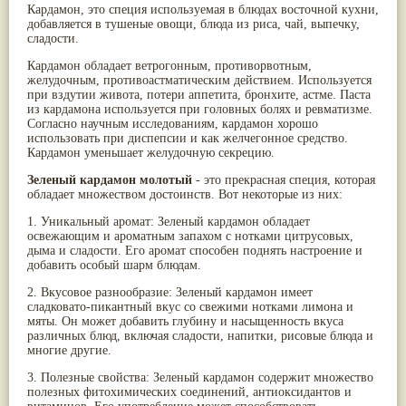
Кардамон, это специя используемая в блюдах восточной кухни,
Паслён черный
(13)
добавляется в тушеные овощи, блюда из риса, чай, выпечку,
Ипомея
(12)
сладости.
Коричник цейлонский
(12)
Мирра
(12)
Кардамон обладает ветрогонным, противорвотным,
Розовая соль
(12)
желудочным, противоастматическим действием. Используется
при вздутии живота, потери аппетита, бронхите, астме. Паста
Сверция
(12)
из кардамона используется при головных болях и ревматизме.
Виноград
(11)
Согласно научным исследованиям, кардамон хорошо
Каменная соль
(11)
использовать при диспепсии и как желчегонное средство.
Коровье молоко
(11)
Кардамон уменьшает желудочную секрецию.
Мукуна жгучая
(11)
Ним
(11)
Зеленый кардамон молотый
- это прекрасная специя, которая
Патала
(11)
обладает множеством достоинств. Вот некоторые из них:
Перец чаба
(11)
1. Уникальный аромат: Зеленый кардамон обладает
Соссюрея/кушта
(11)
освежающим и ароматным запахом с нотками цитрусовых,
Турпет
(11)
дыма и сладости. Его аромат способен поднять настроение и
Алойное дерево
(10)
добавить особый шарм блюдам.
Асафетида
(10)
Пармелия
(10)
2. Вкусовое разнообразие: Зеленый кардамон имеет
сладковато-пикантный вкус со свежими нотками лимона и
Тмин обыкновенный
(10)
мяты. Он может добавить глубину и насыщенность вкуса
Ашока
(9)
различных блюд, включая сладости, напитки, рисовые блюда и
Вишня гималайская
(9)
многие другие.
Данти
(9)
Мурва
(9)
3. Полезные свойства: Зеленый кардамон содержит множество
Птерокарпус мешковидный
(9)
полезных фитохимических соединений, антиоксидантов и
Юстиция сосудистая/Васака
(9)