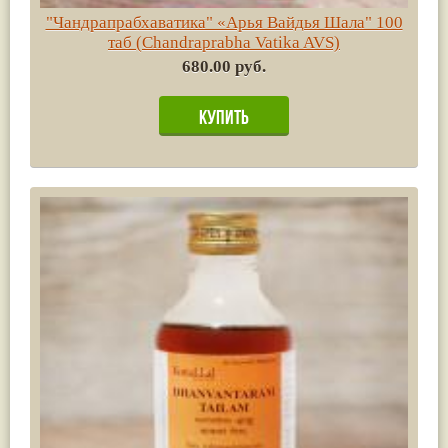
"Чандрапрабхаватика" «Арья Вайдья Шала" 100
таб (Chandraprabha Vatika AVS)
680.00 руб.