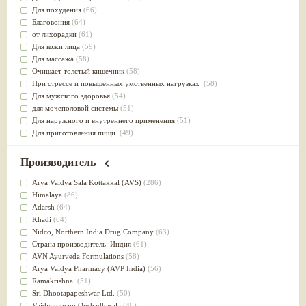
Для похудения
(66)
Благовония
(64)
от лихорадки
(61)
Для кожи лица
(59)
Для массажа
(58)
Очищает толстый кишечник
(58)
При стрессе и повышенных умственных нагрузках
(58)
Для мужского здоровья
(54)
для мочеполовой системы
(51)
Для наружного и внутреннего применения
(51)
Для приготовления пищи
(49)
от инфекций мочеполовой системы
(49)
Для стабилизации деятельности ЦНС
(47)
Производитель
для суставов
(47)
Лечит опухоли и отеки
(46)
Arya Vaidya Sala Kottakkal (AVS)
(286)
Для медитации
(44)
Himalaya
(86)
выводит токсины
(43)
Adarsh
(64)
Для здоровья печени
(41)
Khadi
(64)
Для тела
(39)
Nidсo, Northern India Drug Company
(63)
для очищения крови
(38)
Страна производитель: Индия
(61)
При диабете
(38)
AVN Ayurveda Formulations
(58)
Антиоксидант
(37)
Arya Vaidya Pharmacy (AVP India)
(56)
Для Капха(Кафа) доши
(37)
Ramakrishna
(51)
От паразитов
(37)
Sri Dhootapapeshwar Ltd.
(50)
При расстройстве желудка
(36)
Vaidyaratnam Oushadhasala
(46)