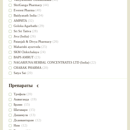
Успокоительное
(36)
ShriGanga Pharmacy
(44)
Для глаз
(34)
Everest Pharma
(40)
от геморроя
(34)
Baidyanath India
(34)
Противовоспалительное
(34)
АМРИТА
(32)
Для Питта доши
(32)
Goloka Agarbathi
(29)
Для сердца
(32)
Sri Sri Tattva
(28)
Для сосудов головного мозга
(32)
Jiva (India)
(26)
Для полости рта
(32)
Patanjali & Divya Pharmacy
(26)
Дефицит железа
(31)
Maharishi ayurveda
(25)
Для лица
(31)
SKM Chikichalaya
(24)
Употребление в пищу
(30)
BAPS AMRUT
(23)
Ароматерапия
(29)
NAGARJUNA HERBAL CONCENTRATES LTD (India)
(22)
Жаропонижающее
(29)
CHARAK PHARMA
(20)
для памяти
(28)
Satya Sai
(20)
для почек
(28)
Vyas
(20)
Обезболивающие
(28)
Bipha
(19)
Препараты
Слабительное
(28)
Kerala Ayurveda
(19)
Афродизиак
(27)
Organic India pvt ltd
(18)
Трифала
(20)
Напитки
(27)
Lalita
(16)
Ашваганда
(19)
Для йоги
(27)
Ashtang Herbals
(15)
Брами
(15)
Для потенции
(26)
Alarsin
(14)
Шатавари
(15)
Для душа
(25)
Vasu Health care
(14)
Дашамула
(13)
для концентрации внимания
(25)
Baraka
(13)
Дханвантарам
(12)
при нарушении эрекции
(25)
Dabur India Ltd
(13)
Ним
(12)
при неврозе
(25)