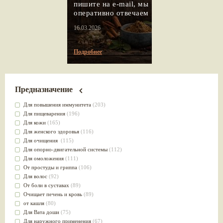
пишите на e-mail, мы
оперативно отвечаем
16.03.2026
Подробнее
Предназначение
Для повышения иммунитета
(203)
Для пищеварения
(196)
Для кожи
(165)
Для женского здоровья
(116)
Для очищения
(115)
Для опорно-двигательной системы
(112)
Для омоложения
(111)
От простуды и гриппа
(106)
Для волос
(92)
От боли в суставах
(89)
Очищает печень и кровь
(89)
от кашля
(80)
Для Вата доши
(75)
Для наружного применения
(67)