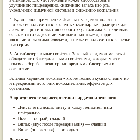
витаминов. Его употребление может способствовать
улучшению пищеварения, снижению запаха изо рта,
Жасмин
(8)
укреплению иммунной системы и снижению воспаления.
Каранджа
(8)
Касторовое масло
(8)
4. Кулинарное применение: Зеленый кардамон молотый
Кутаки
(8)
широко используется в различных кулинарных традициях для
Мята
(8)
ароматизации и придания особого вкуса блюдам. Он идеально
Пушкара
(8)
сочетается со сладостями, чайными напитками, карри,
more...
мясными и рыбными блюдами, а также используется в выпечке
и десертах.
5. Антибактериальные свойства: Зеленый кардамон молотый
обладает антибактериальными свойствами, которые могут
помочь в борьбе с некоторыми вредными бактериями в
организме.
Зеленый кардамон молотый - это не только вкусная специя, но
и прекрасный источник положительных эффектов для
организма.
Аюрведические характеристики кардамона зеленого:
Действие на доши: питту и капху понижает, вата
нейтрально.
Вкус — острый, сладкий.
Випак (вкус после переваривания) — сладкий.
Вирья (энергетика) — холодная.
Действие: