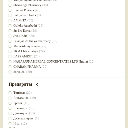
Успокоительное
(36)
ShriGanga Pharmacy
(44)
Для глаз
(34)
Everest Pharma
(40)
от геморроя
(34)
Baidyanath India
(34)
Противовоспалительное
(34)
АМРИТА
(32)
Для Питта доши
(32)
Goloka Agarbathi
(29)
Для сердца
(32)
Sri Sri Tattva
(28)
Для сосудов головного мозга
(32)
Jiva (India)
(26)
Для полости рта
(32)
Patanjali & Divya Pharmacy
(26)
Дефицит железа
(31)
Maharishi ayurveda
(25)
Для лица
(31)
SKM Chikichalaya
(24)
Употребление в пищу
(30)
BAPS AMRUT
(23)
Ароматерапия
(29)
NAGARJUNA HERBAL CONCENTRATES LTD (India)
(22)
Жаропонижающее
(29)
CHARAK PHARMA
(20)
для памяти
(28)
Satya Sai
(20)
для почек
(28)
Vyas
(20)
Обезболивающие
(28)
Bipha
(19)
Препараты
Слабительное
(28)
Kerala Ayurveda
(19)
Афродизиак
(27)
Organic India pvt ltd
(18)
Трифала
(20)
Напитки
(27)
Lalita
(16)
Ашваганда
(19)
Для йоги
(27)
Ashtang Herbals
(15)
Брами
(15)
Для потенции
(26)
Alarsin
(14)
Шатавари
(15)
Для душа
(25)
Vasu Health care
(14)
Дашамула
(13)
для концентрации внимания
(25)
Baraka
(13)
Дханвантарам
(12)
при нарушении эрекции
(25)
Dabur India Ltd
(13)
Ним
(12)
при неврозе
(25)