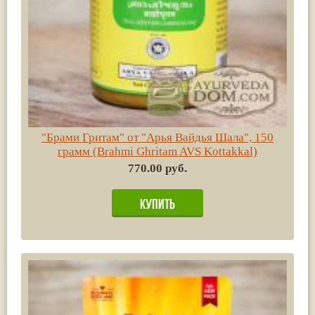
"Брами Гритам" от "Арья Вайдья Шала", 150
грамм (Brahmi Ghritam AVS Kottakkal)
770.00 руб.