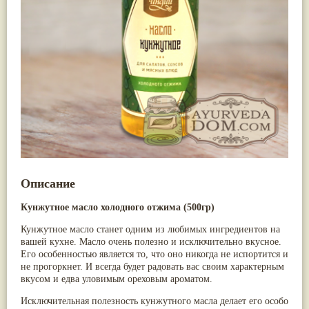
Nirdosh
(3)
Арджуна
(19)
Агастья расаяна
(3)
Касмарья
(19)
Ашта чурна
(3)
Кориандр
(19)
Аштаваргам
(3)
Туласи
(18)
Брами вати с золотом
(3)
Барбарис индийский
(17)
Брахма расаяна
(3)
Зира
(17)
Брихатьяди
(3)
Крапива индийская
(17)
Видарьяди
(3)
Патола
(17)
Гуггул
(3)
Холарена - Кутаджа
(17)
Дханвантарам 101
(3)
Шионака
(17)
Дханвантарам тайлам
(3)
Аджван/Ажгон
(16)
Кайлаш дживан
(3)
Акация катеху
(16)
Кальянака гритам
(3)
Кальций
(16)
Кримикутхар рас
(3)
Укроп пахучий
(16)
Кунжутное масло
(3)
Описание
Дашамула
(15)
Кутаджа
(3)
Лодхра
(14)
Кширабала
(3)
Кунжутное масло холодного отжима (500гр)
Моринга
(14)
Лив 52
(3)
Перец кубеба
(14)
more...
Кунжутное масло станет одним из любимых ингредиентов на
Сахарный тростник
(14)
вашей кухне. Масло очень полезно и исключительно вкусное.
Бхунимба/Андрографис метельчатый
(13)
Его особенностью является то, что оно никогда не испортится и
Гвоздика
(13)
не прогоркнет. И всегда будет радовать вас своим характерным
Кассия трубчатая
(13)
вкусом и едва уловимым ореховым ароматом.
Мезуя железная
(13)
Мускатный орех
(13)
Исключительная полезность кунжутного масла делает его особо
Пажитник
(13)