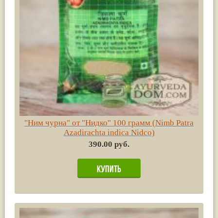
"Ним чурна" от "Нидко" 100 грамм (Nimb Patra
Azadirachta indica Nidco)
390.00 руб.