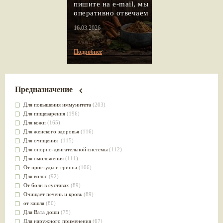
пишите на e-mail, мы
оперативно отвечаем
16.03.2026
Подробнее
Предназначение
Для повышения иммунитета
(203)
Для пищеварения
(196)
Для кожи
(165)
Для женского здоровья
(116)
Для очищения
(115)
Для опорно-двигательной системы
(112)
Для омоложения
(111)
От простуды и гриппа
(106)
Для волос
(92)
От боли в суставах
(89)
Очищает печень и кровь
(89)
от кашля
(80)
Для Вата доши
(75)
Для наружного применения
(67)