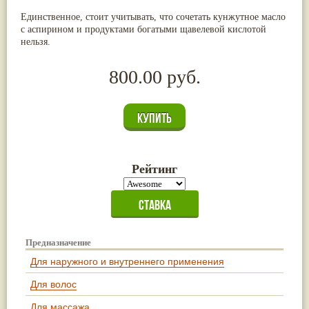
Жасмин
(8)
Единственное, стоит учитывать, что сочетать кунжутное масло
Каранджа
(8)
с аспирином и продуктами богатыми щавелевой кислотой
Касторовое масло
(8)
нельзя.
Кутаки
(8)
Мята
(8)
800.00 руб.
Пушкара
(8)
more...
Рейтинг
Предназначение
Для наружного и внутреннего применения
Для волос
Для массажа