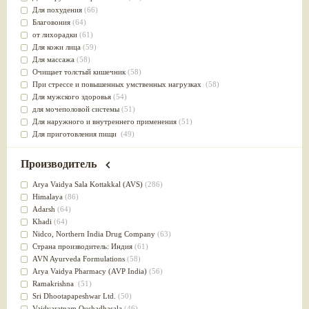
Для похудения
(66)
Благовония
(64)
от лихорадки
(61)
Для кожи лица
(59)
Для массажа
(58)
Очищает толстый кишечник
(58)
При стрессе и повышенных умственных нагрузках
(58)
Для мужского здоровья
(54)
для мочеполовой системы
(51)
Для наружного и внутреннего применения
(51)
Для приготовления пищи
(49)
от инфекций мочеполовой системы
(49)
Для стабилизации деятельности ЦНС
(47)
Производитель
для суставов
(47)
Лечит опухоли и отеки
(46)
Arya Vaidya Sala Kottakkal (AVS)
(286)
Для медитации
(44)
Himalaya
(86)
выводит токсины
(43)
Adarsh
(64)
Для здоровья печени
(41)
Khadi
(64)
Для тела
(39)
Nidсo, Northern India Drug Company
(63)
для очищения крови
(38)
Страна производитель: Индия
(61)
При диабете
(38)
AVN Ayurveda Formulations
(58)
Антиоксидант
(37)
Arya Vaidya Pharmacy (AVP India)
(56)
Для Капха(Кафа) доши
(37)
Ramakrishna
(51)
От паразитов
(37)
Sri Dhootapapeshwar Ltd.
(50)
При расстройстве желудка
(36)
Vaidyaratnam Oushadhasala
(46)