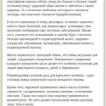
популярным именно сейчас, когда все больше и больше людей
Паслён черный
(13)
осознанно ведут здоровый образ жизни и заботятся о своем
Ипомея
(12)
здоровье. А о полезных свойствах последнего слагаются
Коричник цейлонский
(12)
легенды, оно поистине считается чудодейственным.
Мирра
(12)
Розовая соль
(12)
Если его принимать в пищу регулярно, то можно защитить
Сверция
(12)
себя от таких болезней, как атеросклероз, остеопороз, оно
Виноград
(11)
жизненно необходимо при легочных заболеваниях. Кроме
Каменная соль
(11)
того, считается что показаниями к приему будут считаться
Коровье молоко
(11)
болезни щитовидной и поджелудочной желез, сердечно-
Мукуна жгучая
(11)
сосудистые заболевания, малокровие, заболевания печени и
Ним
(11)
поджелудочной железы.
Патала
(11)
Перец чаба
(11)
Масло нормализует липидный обмен, что очень актуально для
Соссюрея/кушта
(11)
людей, страдающих ожирением. Повышенное содержание
Турпет
(11)
кальция в кунжутном масле делает его особенно полезным для
Алойное дерево
(10)
людей преклонного возраста, детей и беременных.
Асафетида
(10)
Рекомендуемая суточная доза для взрослого человека – одна
Пармелия
(10)
столовая ложка кунжутного масла холодного отжима.
Тмин обыкновенный
(10)
Ашока
(9)
Кроме того, наружное применение такого масла отлично
Вишня гималайская
(9)
справится с раздражением, мелкими ранками, солнечными
Данти
(9)
ожогами. Также оно нашло свое широкое применение в
Мурва
(9)
косметологии. Из него делают питательные маски для кожи
Птерокарпус мешковидный
(9)
лица, тела и волос.
Юстиция сосудистая/Васака
(9)