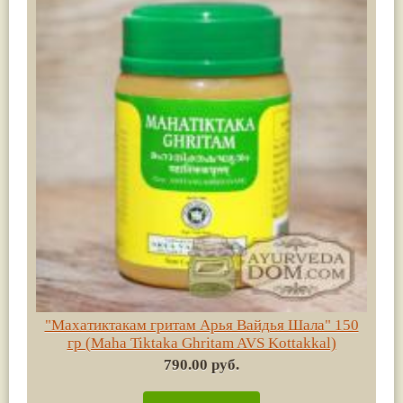
"Махатиктакам гритам Арья Вайдья Шала" 150
гр (Maha Tiktaka Ghritam AVS Kottakkal)
790.00 руб.