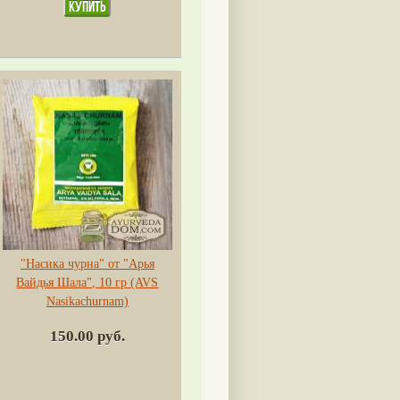
"Насика чурна" от "Арья
Вайдья Шала", 10 гр (AVS
Nasikachurnam)
150.00 руб.