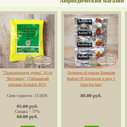
Аюрведический магазин
"Талисапатради чурна" 10 гр
Леденцы от кашля Хималая
"Коттаккал" (Talisapatradi
Кофлет-H Апельсин и мед 1
churnam Kottakal AVS)
блистер 6шт
80.00 руб.
Срок годности:
11/2026
95.00 руб.
Скидка: - 37%
60.00 руб.