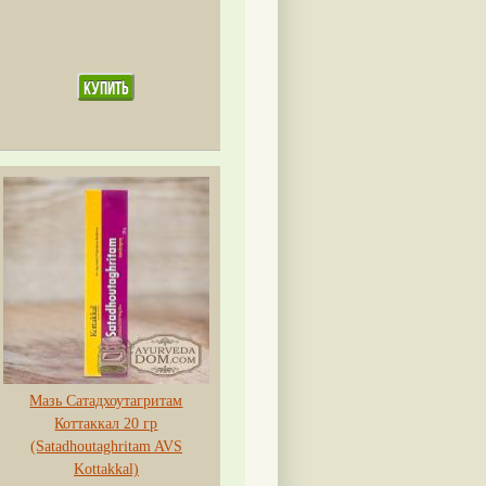
Мазь Сатадхоутагритам
Коттаккал 20 гр
(Satadhoutaghritam AVS
Kottakkal)