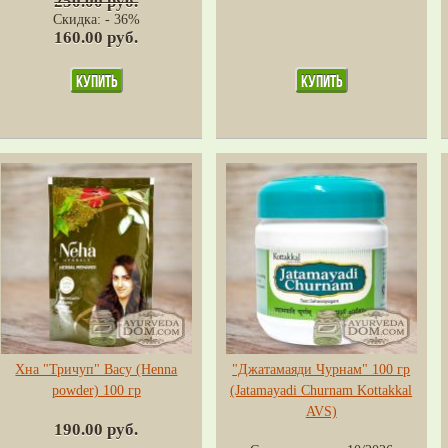
250.00 руб.
Скидка: - 36%
160.00 руб.
Хна "Тричуп" Васу (Henna
"Джатамаяди Чурнам" 100 гр
powder) 100 гр
(Jatamayadi Churnam Kottakkal
AVS)
190.00 руб.