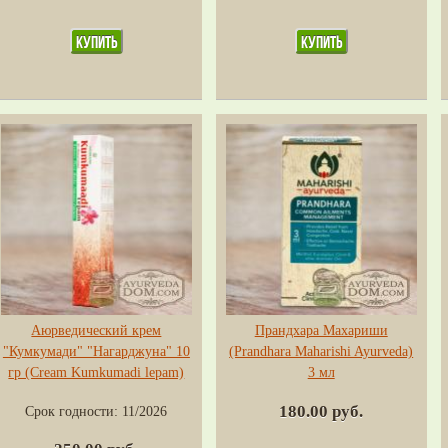
Аюрведический крем
Прандхара Махариши
"Кумкумади" "Нагарджуна" 10
(Prandhara Maharishi Ayurvedа)
гр (Cream Kumkumadi lepam)
3 мл
180.00 руб.
Срок годности:
11/2026