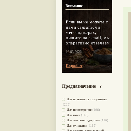
Внимание
Если вы не можете с
нами связаться в
мессенджерах,
пишите на e-mail, мы
оперативно отвечаем
16.03.2026
Подробнее
Предназначение
Для повышения иммунитета
(203)
Для пищеварения
(196)
Для кожи
(165)
Для женского здоровья
(116)
Для очищения
(115)
Для опорно-двигательной