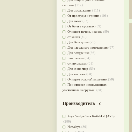
системы
(112)
Для омоложения
(111)
От простуды и гриппа
(106)
Для волос
(92)
От боли в суставах
(89)
Очищает печень и кровь
(89)
от кашля
(80)
Для Вата доши
(75)
Для наружного применения
(67)
Для похудения
(66)
Благовония
(64)
от лихорадки
(61)
Для кожи лица
(59)
Для массажа
(58)
Очищает толстый кишечник
(58)
При стрессе и повышенных
умственных нагрузках
(58)
Для мужского здоровья
(54)
для мочеполовой системы
(51)
Производитель
Для наружного и внутреннего
применения
(51)
Arya Vaidya Sala Kottakkal (AVS)
Для приготовления пищи
(49)
(286)
от инфекций мочеполовой
Himalaya
(86)
системы
(49)