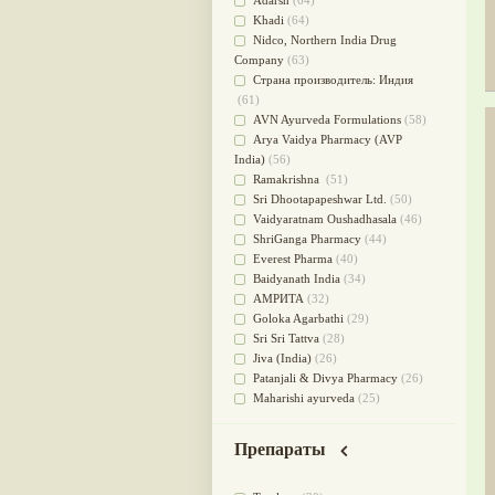
Adarsh
(64)
Для стабилизации деятельности
Khadi
(64)
ЦНС
(47)
Nidсo, Northern India Drug
для суставов
(47)
Company
(63)
Лечит опухоли и отеки
(46)
Страна производитель: Индия
Для медитации
(44)
(61)
выводит токсины
(43)
AVN Ayurveda Formulations
(58)
Для здоровья печени
(41)
Arya Vaidya Pharmacy (AVP
Для тела
(39)
India)
(56)
для очищения крови
(38)
Ramakrishna
(51)
При диабете
(38)
Sri Dhootapapeshwar Ltd.
(50)
Антиоксидант
(37)
Vaidyaratnam Oushadhasala
(46)
Для Капха(Кафа) доши
(37)
ShriGanga Pharmacy
(44)
От паразитов
(37)
Everest Pharma
(40)
При расстройстве желудка
(36)
Baidyanath India
(34)
Успокоительное
(36)
АМРИТА
(32)
Для глаз
(34)
Goloka Agarbathi
(29)
от геморроя
(34)
Sri Sri Tattva
(28)
Противовоспалительное
(34)
Jiva (India)
(26)
Для Питта доши
(32)
Patanjali & Divya Pharmacy
(26)
Для сердца
(32)
Maharishi ayurveda
(25)
Для сосудов головного мозга
SKM Chikichalaya
(24)
(32)
BAPS AMRUT
(23)
Для полости рта
(32)
Препараты
NAGARJUNA HERBAL
Дефицит железа
(31)
CONCENTRATES LTD (India)
(22)
Для лица
(31)