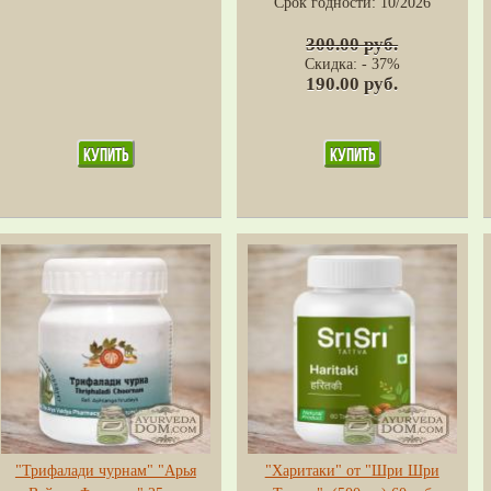
Срок годности:
10/2026
300.00 руб.
Скидка: - 37%
190.00 руб.
"Трифалади чурнам" "Арья
"Харитаки" от "Шри Шри