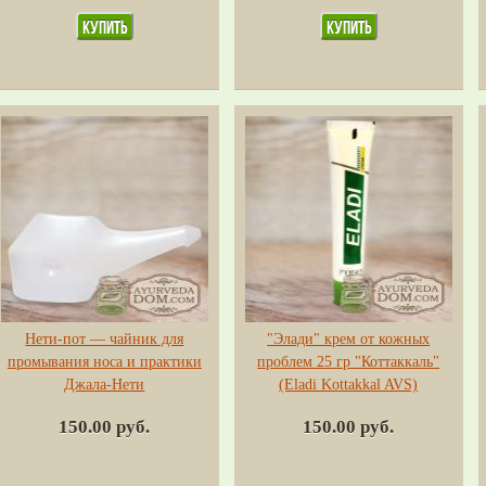
Нети-пот — чайник для
"Элади" крем от кожных
промывания носа и практики
проблем 25 гр "Коттаккаль"
Джала-Нети
(Eladi Kottakkal AVS)
150.00 руб.
150.00 руб.