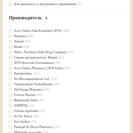
Для наружного и внутреннего применения
(51)
Для приготовления пищи
(49)
от инфекций мочеполовой системы
(49)
Производитель
Для стабилизации деятельности ЦНС
(47)
для суставов
(47)
Arya Vaidya Sala Kottakkal (AVS)
(286)
Лечит опухоли и отеки
(46)
Himalaya
(86)
Для медитации
(44)
Adarsh
(64)
выводит токсины
(43)
Khadi
(64)
Для здоровья печени
(41)
Nidсo, Northern India Drug Company
(63)
Для тела
(39)
Страна производитель: Индия
(61)
для очищения крови
(38)
AVN Ayurveda Formulations
(58)
При диабете
(38)
Arya Vaidya Pharmacy (AVP India)
(56)
Антиоксидант
(37)
Ramakrishna
(51)
Для Капха(Кафа) доши
(37)
Sri Dhootapapeshwar Ltd.
(50)
От паразитов
(37)
Vaidyaratnam Oushadhasala
(46)
При расстройстве желудка
(36)
ShriGanga Pharmacy
(44)
Успокоительное
(36)
Everest Pharma
(40)
Для глаз
(34)
Baidyanath India
(34)
от геморроя
(34)
АМРИТА
(32)
Противовоспалительное
(34)
Goloka Agarbathi
(29)
Для Питта доши
(32)
Sri Sri Tattva
(28)
Для сердца
(32)
Jiva (India)
(26)
Для сосудов головного мозга
(32)
Patanjali & Divya Pharmacy
(26)
Для полости рта
(32)
Maharishi ayurveda
(25)
Дефицит железа
(31)