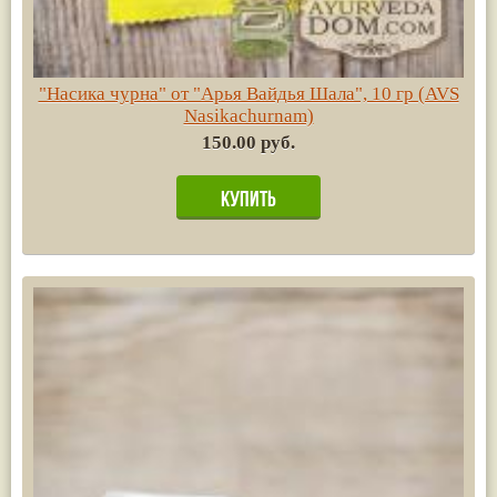
"Насика чурна" от "Арья Вайдья Шала", 10 гр (AVS
Nasikachurnam)
150.00 руб.