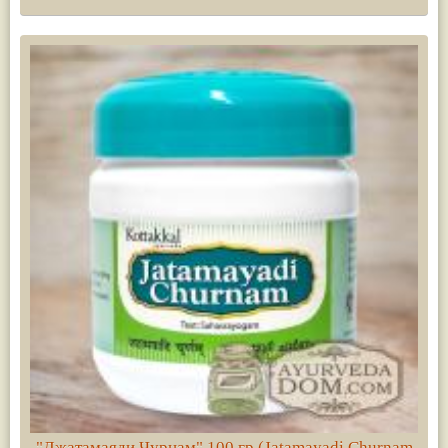
"Джатамаяди Чурнам" 100 гр (Jatamayadi Churnam