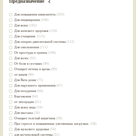
Предназначение
Для повышения иммунитета
(203)
Для пищеварения
(196)
Для кожи
(165)
Для женского здоровья
(116)
Для очищения
(115)
Для опорно-двигательной системы
(112)
Для омоложения
(111)
От простуды и гриппа
(106)
Для волос
(92)
От боли в суставах
(89)
Очищает печень и кровь
(89)
от кашля
(80)
Для Вата доши
(75)
Для наружного применения
(67)
Для похудения
(66)
Благовония
(64)
от лихорадки
(61)
Для кожи лица
(59)
Для массажа
(58)
Очищает толстый кишечник
(58)
При стрессе и повышенных умственных нагрузках
(58)
Для мужского здоровья
(54)
для мочеполовой системы
(51)