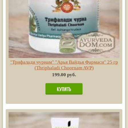
"Трифалади чурнам" "Арья Вайдья Фармаси" 25 гр
(Thriphaladi Choornam AVP)
199.00 руб.