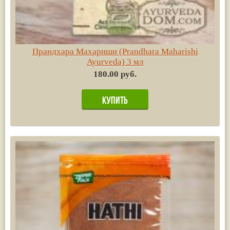
Прандхара Махариши (Prandhara Maharishi
Ayurvedа) 3 мл
180.00 руб.