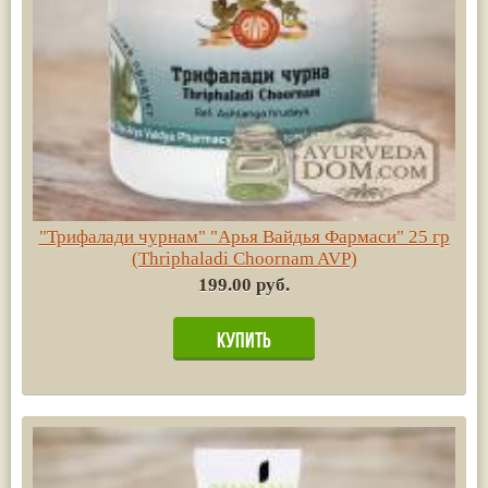
"Трифалади чурнам" "Арья Вайдья Фармаси" 25 гр
(Thriphaladi Choornam AVP)
199.00 руб.