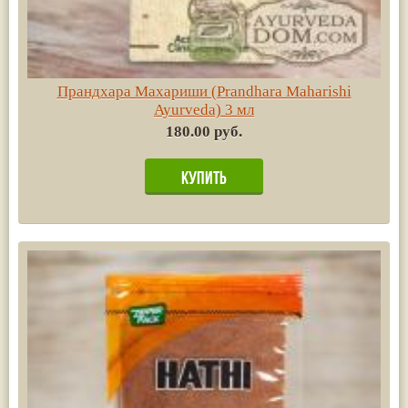
Прандхара Махариши (Prandhara Maharishi
Ayurvedа) 3 мл
180.00 руб.