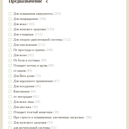
Предназначение
Для повышения иммунитета
(203)
Для пищеварения
(196)
Для кожи
(165)
Для женского здоровья
(116)
Для очищения
(115)
Для опорно-двигательной системы
(112)
Для омоложения
(111)
От простуды и гриппа
(106)
Для волос
(92)
От боли в суставах
(89)
Очищает печень и кровь
(89)
от кашля
(80)
Для Вата доши
(75)
Для наружного применения
(67)
Для похудения
(66)
Благовония
(64)
от лихорадки
(61)
Для кожи лица
(59)
Для массажа
(58)
Очищает толстый кишечник
(58)
При стрессе и повышенных умственных нагрузках
(58)
Для мужского здоровья
(54)
для мочеполовой системы
(51)