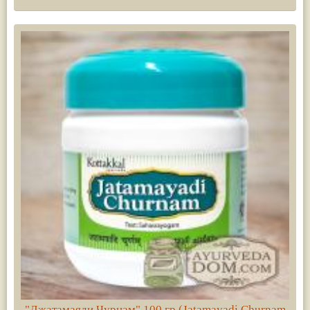
"Джатамаяди Чурнам" 100 гр (Jatamayadi Churnam