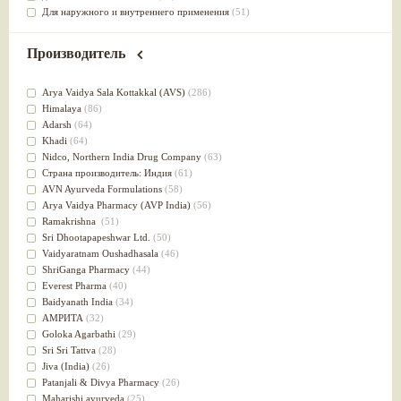
Для наружного и внутреннего применения
(51)
Для приготовления пищи
(49)
от инфекций мочеполовой системы
(49)
Производитель
Для стабилизации деятельности ЦНС
(47)
для суставов
(47)
Arya Vaidya Sala Kottakkal (AVS)
(286)
Лечит опухоли и отеки
(46)
Himalaya
(86)
Для медитации
(44)
Adarsh
(64)
выводит токсины
(43)
Khadi
(64)
Для здоровья печени
(41)
Nidсo, Northern India Drug Company
(63)
Для тела
(39)
Страна производитель: Индия
(61)
для очищения крови
(38)
AVN Ayurveda Formulations
(58)
При диабете
(38)
Arya Vaidya Pharmacy (AVP India)
(56)
Антиоксидант
(37)
Ramakrishna
(51)
Для Капха(Кафа) доши
(37)
Sri Dhootapapeshwar Ltd.
(50)
От паразитов
(37)
Vaidyaratnam Oushadhasala
(46)
При расстройстве желудка
(36)
ShriGanga Pharmacy
(44)
Успокоительное
(36)
Everest Pharma
(40)
Для глаз
(34)
Baidyanath India
(34)
от геморроя
(34)
АМРИТА
(32)
Противовоспалительное
(34)
Goloka Agarbathi
(29)
Для Питта доши
(32)
Sri Sri Tattva
(28)
Для сердца
(32)
Jiva (India)
(26)
Для сосудов головного мозга
(32)
Patanjali & Divya Pharmacy
(26)
Для полости рта
(32)
Maharishi ayurveda
(25)
Дефицит железа
(31)