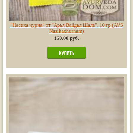
"Насика чурна" от "Арья Вайдья Шала", 10 гр (AVS
Nasikachurnam)
150.00 руб.