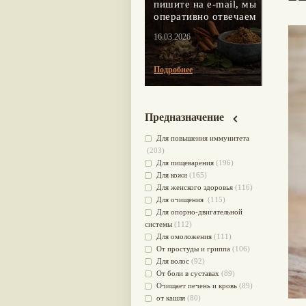
пишите на e-mail, мы
оперативно отвечаем
16.03.2026
Подробнее
Предназначение
Для повышения иммунитета
(203)
Для пищеварения
(196)
Для кожи
(165)
Для женского здоровья
(116)
Для очищения
(115)
Для опорно-двигательной
системы
(112)
Для омоложения
(111)
От простуды и гриппа
(106)
Для волос
(92)
От боли в суставах
(89)
Очищает печень и кровь
(89)
от кашля
(80)