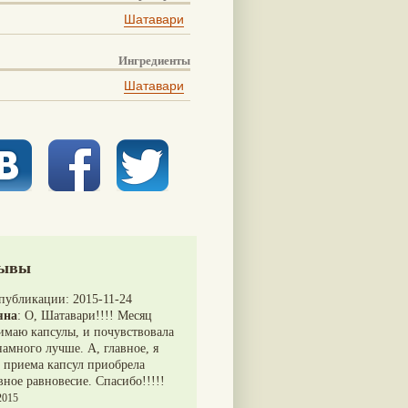
Шатавари
Ингредиенты
Шатавари
ывы
 публикации:
2015-11-24
яна
:
О, Шатавари!!!! Месяц
имаю капсулы, и почувствовала
намного лучше. А, главное, я
 приема капсул приобрела
ное равновесие. Спасибо!!!!!
2015