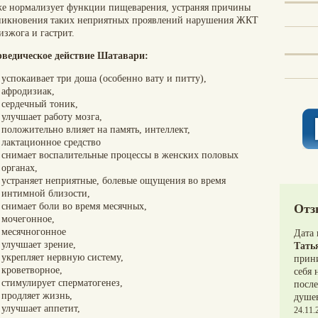
же нормализует функции пищеварения, устраняя причины
никновения таких неприятных проявлений нарушения ЖКТ
изжога и гастрит.
ведическое действие Шатавари:
успокаивает три доша (особенно вату и питту),
афродизиак,
сердечный тоник,
улучшает работу мозга,
положительно влияет на память, интеллект,
лактационное средство
снимает воспалительные процессы в женских половых
органах,
устраняет неприятные, болевые ощущения во время
интимной близости,
снимает боли во время месячных,
Отз
мочегонное,
месячногонное
Дата
улучшает зрение,
Тать
укрепляет нервную систему,
прин
кроветворное,
себя 
стимулирует сперматогенез,
после
продляет жизнь,
душев
улучшает аппетит,
24.11.