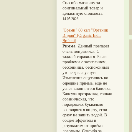
Nirdosh
(3)
Шиладжит
(20)
Спасибо магазину за
Агастья расаяна
(3)
Арджуна
(19)
оригинальный товар и
Ашта чурна
(3)
Касмарья
(19)
адекватную стоимость.
Аштаваргам
(3)
Кориандр
(19)
14.05.2026
Брами вати с золотом
(3)
Туласи
(18)
Брахма расаяна
(3)
Барбарис индийский
(17)
"Брами" 60 кап "Органик
Брихатьяди
(3)
Зира
(17)
Индия" (Organic India
Видарьяди
(3)
Крапива индийская
(17)
Brahmi)
Гуггул
(3)
Патола
(17)
Римма
: Данный препарат
Дханвантарам 101
(3)
Холарена - Кутаджа
(17)
очень понравился. С
Дханвантарам тайлам
(3)
Шионака
(17)
задачей справился. Были
Кайлаш дживан
(3)
Аджван/Ажгон
(16)
проблемы с засыпанием,
Кальянака гритам
(3)
Акация катеху
(16)
бессонница, беспокойный
Кримикутхар рас
(3)
Кальций
(16)
ум не давал уснуть.
Кунжутное масло
(3)
Укроп пахучий
(16)
Изменения ощутились во
Кутаджа
(3)
Дашамула
(15)
середине приёма, ещё не
Кширабала
(3)
Лодхра
(14)
успев закончиться баночка.
Лив 52
(3)
Моринга
(14)
Капсула прозрачная, тонкая
more...
Перец кубеба
(14)
органическая, что
Сахарный тростник
(14)
порадовало, буквально
Бхунимба/Андрографис
растворяется во рту, если
метельчатый
(13)
сразу не запить водой. В
Гвоздика
(13)
общем эффектом и
Кассия трубчатая
(13)
результатом от приёма
Мезуя железная
(13)
довольны. Спасибо за