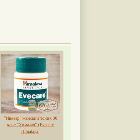
"Ивкеар" женский тоник 30
капс "Хималая" (Evecare
Himalaya)