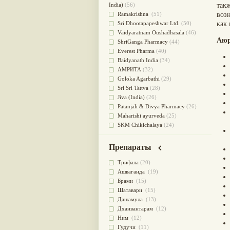
для очищения крови
(38)
India)
(56)
так
При диабете
(38)
Ramakrishna
(51)
воз
Антиоксидант
(37)
Sri Dhootapapeshwar Ltd.
(50)
как 
Для Капха(Кафа) доши
(37)
Vaidyaratnam Oushadhasala
(46)
Аюр
От паразитов
(37)
ShriGanga Pharmacy
(44)
При расстройстве желудка
(36)
Everest Pharma
(40)
Успокоительное
(36)
Baidyanath India
(34)
Для глаз
(34)
АМРИТА
(32)
от геморроя
(34)
Goloka Agarbathi
(29)
Противовоспалительное
(34)
Sri Sri Tattva
(28)
Для Питта доши
(32)
Jiva (India)
(26)
Для сердца
(32)
Patanjali & Divya Pharmacy
(26)
Для сосудов головного мозга
Maharishi ayurveda
(25)
(32)
SKM Chikichalaya
(24)
Для полости рта
(32)
BAPS AMRUT
(23)
Дефицит железа
(31)
NAGARJUNA HERBAL
Препараты
Для лица
(31)
CONCENTRATES LTD (India)
(22)
Употребление в пищу
(30)
CHARAK PHARMA
(20)
Трифала
(20)
Ароматерапия
(29)
Satya Sai
(20)
Ашваганда
(19)
Жаропонижающее
(29)
Vyas
(20)
Брами
(15)
для памяти
(28)
Bipha
(19)
Шатавари
(15)
для почек
(28)
Kerala Ayurveda
(19)
Дашамула
(13)
Обезболивающие
(28)
Organic India pvt ltd
(18)
Дханвантарам
(12)
Слабительное
(28)
Lalita
(16)
Ним
(12)
Афродизиак
(27)
Ashtang Herbals
(15)
Гудучи
(11)