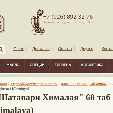
+7 (926) 892 32 76
Звоните по будням с 10:00 до 19:00
О нас
Доставка
Оплата
Друзья
Конта
МАСЛА
СПЕЦИИ
ГИГИЕНА
КОСМЕТИКА
вная
›
Аюрведические препараты
›
Вати и Гулика (Таблетки)
› 
atavari Himalaya)
Шатавари Хималая" 60 таб 
imalaya)