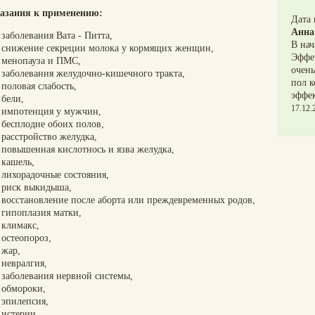
азания к применению:
Дата
Анна
заболевания Вата - Питта,
В нач
снижение секреции молока у кормящих женщин,
Эффек
менопауза и ПМС,
очень
заболевания желудочно-кишечного тракта,
пол к
половая слабость,
эффек
бели,
17.12.
импотенция у мужчин,
бесплодие обоих полов,
расстройство желудка,
повышенная кислотнось и язва желудка,
кашель,
лихорадочные состояния,
риск выкидыша,
восстановление после аборта или преждевременных родов,
гипоплазия матки,
климакс,
остеопороз,
жар,
невралгия,
заболевания нервной системы,
обмороки,
эпилепсия,
истерии,