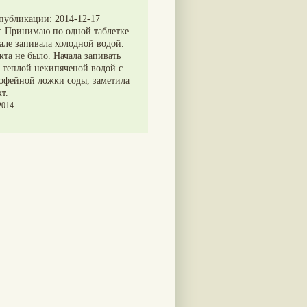
 публикации:
2014-12-17
:
Принимаю по одной таблетке.
але запивала холодной водой.
та не было. Начала запивать
 теплой некипяченой водой с
офейной ложки соды, заметила
т.
2014