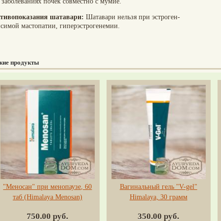
 заболеваниях почек совместно с мумиё.
тивопоказания шатавари:
Шатавари нельзя при эстроген-
исимой мастопатии, гиперэстрогенемии.
жие продукты
"Меносан" при менопаузе, 60
Вагинальный гель "V-gel"
таб (Himalaya Menosan)
Himalaya, 30 грамм
750.00 руб.
350.00 руб.