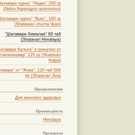
атавари чурна" "Нидко" 250 гр
(Nidco Asparagus racemosus)
Шатавари чурна" "Вьяс", 100 гр
(Shatawari churna Vyas)
"Шатавари Хималая" 60 таб
(Shatavari Himalaya)
атавари Кальпа" в гранулах от
утапапешвар" 125 гр (Shatavari
Kalpa)
авари" от "Жива", 120 таб 500
мг (Shatavari Jiva)
Предназначение
Для женского здоровья
Производитель
Himalaya
Препараты