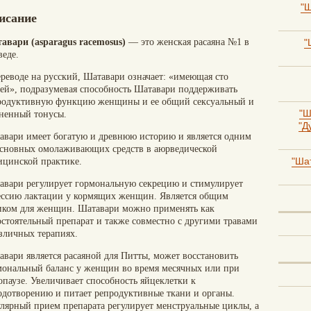
"Ш
исание
"
авари (asparagus racemosus)
— это женская расаяна №1 в
веде.
ереводе на русский, Шатавари означает: «имеющая сто
ей», подразумевая способность Шатавари поддерживать
родуктивную функцию женщины и ее общий сексуальный и
"Ш
ненный тонусы.
"Д
авари имеет богатую и древнюю историю и является одним
основных омолаживающих средств в аюрведической
"Шат
ицинской практике.
авари регулирует гормональную секрецию и стимулирует
ессию лактации у кормящих женщин. Является общим
иком для женщин. Шатавари можно применять как
остоятельный препарат и также совместно с другими травами
азличных терапиях.
авари является расаяной для Питты, может восстановить
мональный баланс у женщин во время месячных или при
опаузе. Увеличивает способность яйцеклетки к
одотворению и питает репродуктивные ткани и органы.
улярный прием препарата регулирует менструальные циклы, а