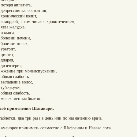
потеря аппетита,
депрессивные состояния,
хронический колит,
геморрой, в том числе с кровотечением,
язва желудка,
изжога,
болезни печени,
болезни почек,
уретрит,
цистит,
диарея,
дизентерия,
жжение при мочеиспускании,
общая слабость,
выпадение волос,
туберкулез,
общая слабость,
мочекаменная болезнь.
соб применения Шатавари:
таблетки, два три раза в день или по назначению врача.
 аменорее принимать совместно с Шафраном и Наваяс лоха.