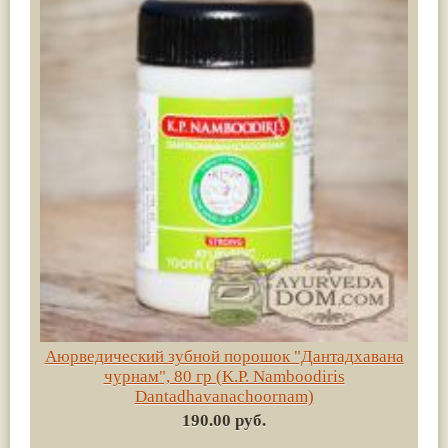
Аюрведический зубной порошок "Дантадхавана
чурнам", 80 гр (K.P. Namboodiris
Dantadhavanachoornam)
190.00 руб.