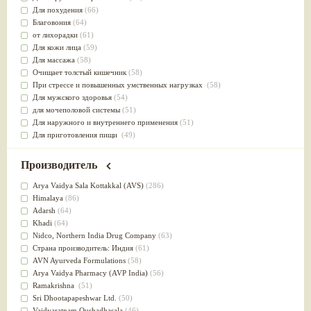
Для похудения
(66)
Благовония
(64)
от лихорадки
(61)
Для кожи лица
(59)
Для массажа
(58)
Очищает толстый кишечник
(58)
При стрессе и повышенных умственных нагрузках
(58)
Для мужского здоровья
(54)
для мочеполовой системы
(51)
Для наружного и внутреннего применения
(51)
Для приготовления пищи
(49)
от инфекций мочеполовой системы
(49)
Для стабилизации деятельности ЦНС
(47)
Производитель
для суставов
(47)
Лечит опухоли и отеки
(46)
Arya Vaidya Sala Kottakkal (AVS)
(286)
Для медитации
(44)
Himalaya
(86)
выводит токсины
(43)
Adarsh
(64)
Для здоровья печени
(41)
Khadi
(64)
Для тела
(39)
Nidсo, Northern India Drug Company
(63)
для очищения крови
(38)
Страна производитель: Индия
(61)
При диабете
(38)
AVN Ayurveda Formulations
(58)
Антиоксидант
(37)
Arya Vaidya Pharmacy (AVP India)
(56)
Для Капха(Кафа) доши
(37)
Ramakrishna
(51)
От паразитов
(37)
Sri Dhootapapeshwar Ltd.
(50)
При расстройстве желудка
(36)
Vaidyaratnam Oushadhasala
(46)