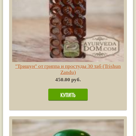
"Тришун" от гриппа и простуды 30 таб (Trishun
Zandu)
450.00 руб.