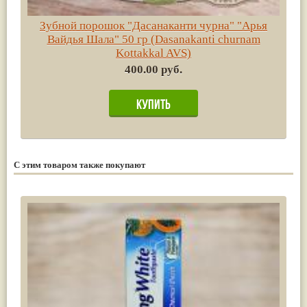
Зубной порошок "Дасанаканти чурна" "Арья
Вайдья Шала" 50 гр (Dasanakanti churnam
Kottakkal AVS)
400.00 руб.
С этим товаром также покупают