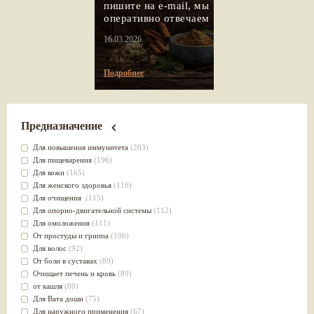
пишите на e-mail, мы
оперативно отвечаем
16.03.2026
Подробнее
Предназначение
Для повышения иммунитета
(203)
Для пищеварения
(196)
Для кожи
(165)
Для женского здоровья
(116)
Для очищения
(115)
Для опорно-двигательной системы
(112)
Для омоложения
(111)
От простуды и гриппа
(106)
Для волос
(92)
От боли в суставах
(89)
Очищает печень и кровь
(89)
от кашля
(80)
Для Вата доши
(75)
Для наружного применения
(67)