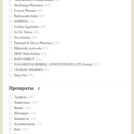
Успокоительное
(36)
ShriGanga Pharmacy
(44)
Для глаз
(34)
Everest Pharma
(40)
от геморроя
(34)
Baidyanath India
(34)
Противовоспалительное
(34)
АМРИТА
(32)
Для Питта доши
(32)
Goloka Agarbathi
(29)
Для сердца
(32)
Sri Sri Tattva
(28)
Для сосудов головного мозга
(32)
Jiva (India)
(26)
Для полости рта
(32)
Patanjali & Divya Pharmacy
(26)
Дефицит железа
(31)
Maharishi ayurveda
(25)
Для лица
(31)
SKM Chikichalaya
(24)
Употребление в пищу
(30)
BAPS AMRUT
(23)
Ароматерапия
(29)
NAGARJUNA HERBAL CONCENTRATES LTD (India)
(22)
Жаропонижающее
(29)
CHARAK PHARMA
(20)
для памяти
(28)
Satya Sai
(20)
для почек
(28)
Vyas
(20)
Обезболивающие
(28)
Bipha
(19)
Препараты
Слабительное
(28)
Kerala Ayurveda
(19)
Афродизиак
(27)
Organic India pvt ltd
(18)
Трифала
(20)
Напитки
(27)
Lalita
(16)
Ашваганда
(19)
Для йоги
(27)
Ashtang Herbals
(15)
Брами
(15)
Для потенции
(26)
Alarsin
(14)
Шатавари
(15)
Для душа
(25)
Vasu Health care
(14)
Дашамула
(13)
для концентрации внимания
(25)
Baraka
(13)
Дханвантарам
(12)
при нарушении эрекции
(25)
Dabur India Ltd
(13)
Ним
(12)
при неврозе
(25)