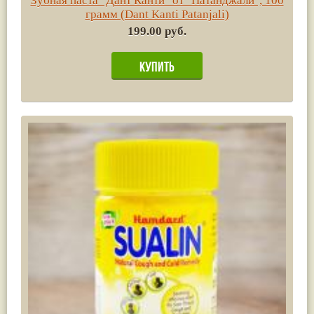
Зубная паста "Дант Канти" от "Патанджали", 100
грамм (Dant Kanti Patanjali)
199.00 руб.