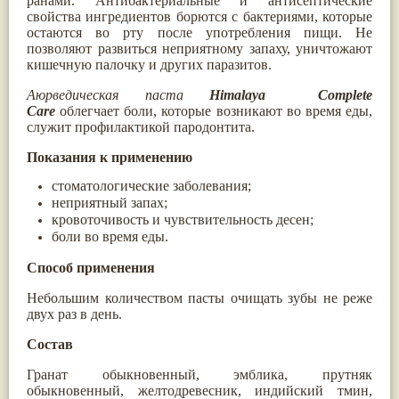
ранами. Антибактериальные и антисептические
Жасмин
(8)
свойства ингредиентов борются с бактериями, которые
Каранджа
(8)
остаются во рту после употребления пищи. Не
Касторовое масло
(8)
позволяют развиться неприятному запаху, уничтожают
Кутаки
(8)
кишечную палочку и других паразитов.
Мята
(8)
Аюрведическая паста
Himalaya Complete
Пушкара
(8)
more...
Care
облегчает боли, которые возникают во время еды,
служит профилактикой пародонтита.
Показания к применению
стоматологические заболевания;
неприятный запах;
кровоточивость и чувствительность десен;
боли во время еды.
Способ применения
Небольшим количеством пасты очищать зубы не реже
двух раз в день.
Состав
Гранат обыкновенный, эмблика, прутняк
обыкновенный, желтодревесник, индийский тмин,