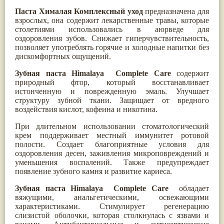
Паслён черный
(13)
Паста Хималая Комплексный уход
предназначена для
Ипомея
(12)
взрослых, она содержит лекарственные травы, которые
Коричник цейлонский
(12)
столетиями использовались в аюрведе для
Мирра
(12)
оздоровления зубов. Снижает гиперчувствительность,
Розовая соль
(12)
позволяет употреблять горячие и холодные напитки без
Сверция
(12)
дискомфортных ощущений.
Виноград
(11)
Каменная соль
(11)
Зубная паста
Himalaya Complete Care
содержит
Коровье молоко
(11)
природный фтор, который восстанавливает
Мукуна жгучая
(11)
истонченную и поврежденную эмаль. Улучшает
Ним
(11)
структуру зубной ткани. Защищает от вредного
Патала
(11)
воздействия кислот, кофеина и никотина.
Перец чаба
(11)
Соссюрея/кушта
(11)
При длительном использовании стоматологический
Турпет
(11)
крем поддерживает местный иммунитет ротовой
Алойное дерево
(10)
полости. Создает благоприятные условия для
Асафетида
(10)
оздоровления десен, заживления микроповреждений и
Пармелия
(10)
уменьшения воспалений. Также предупреждает
Тмин обыкновенный
(10)
появление зубного камня и развитие кариеса.
Ашока
(9)
Вишня гималайская
(9)
Зубная паста
Himalaya Complete Care
о
бладает
Данти
(9)
вяжущими, анальгетическими, освежающими
Мурва
(9)
характеристиками. Стимулирует регенерацию
Птерокарпус мешковидный
(9)
слизистой оболочки, которая столкнулась с язвами и
Юстиция сосудистая/Васака
(9)