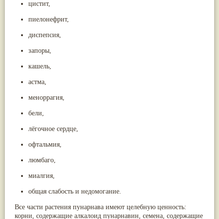
цистит,
пиелонефрит,
диспепсия,
запоры,
кашель,
астма,
меноррагия,
бели,
лёгочное сердце,
офтальмия,
люмбаго,
миалгия,
общая слабость и недомогание.
Все части растения пунарнава имеют целебную ценность:
корни, содержащие алкалоид пунарнавин, семена, содержащие