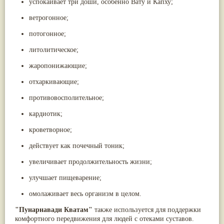
успокаивает три доши, особенно Вату и Капху;
Жасмин
(8)
Каранджа
(8)
ветрогонное;
Касторовое масло
(8)
потогонное;
Кутаки
(8)
Мята
(8)
литолитическое;
Пушкара
(8)
more...
жаропонижающие;
отхаркивающие;
противовосполительное;
кардиотик;
кроветворное;
действует как почечный тоник;
увеличивает продолжительность жизни;
улучшает пищеварение;
омолаживает весь организм в целом.
"Пунарнавади Кватам"
также используется для поддержки
комфортного передвижения для людей с отеками суставов.