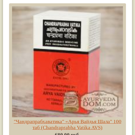
"Чандрапрабхаватика" «Арья Вайдья Шала" 100
таб (Chandraprabha Vatika AVS)
680.00 руб.