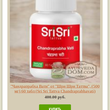
"Чандрапрабха Вати" от "Шри Шри Таттва", (500
мг) 60 табл (Sri Sri Tattva Chandraprabhavati)
400.00 руб.