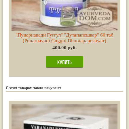
"Пунарнавади Гуггул" "Дутапапешвар" 60 таб
(Punarnavadi Guggul Dhootapapeshwar)
400.00 руб.
С этим товаром также покупают