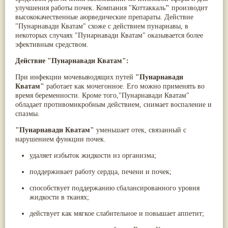
Паслён черный
(13)
улучшения работы почек. Компания "Коттаккаль
"
производит
Ипомея
(12)
высококачественные аюрведические препараты. Действие
Коричник цейлонский
(12)
"Пунарнавади Кватам" схоже с действием пунарнавы, в
Мирра
(12)
некоторых случаях "Пунарнавади Кватам" оказывается более
Розовая соль
(12)
эфективным средством.
Сверция
(12)
Действие "Пунарнавади Кватам":
Виноград
(11)
Каменная соль
(11)
При инфекции мочевыводящих путей
"Пунарнавади
Коровье молоко
(11)
Кватам"
работает как мочегонное. Его можно применять во
Мукуна жгучая
(11)
время беременности. Кроме того,"Пунарнавади Кватам"
Ним
(11)
обладает противомикробным действием, снимает воспаление и
Патала
(11)
спазмы.
Перец чаба
(11)
Соссюрея/кушта
(11)
"Пунарнавади Кватам"
уменьшает отек, связанный с
Турпет
(11)
нарушением функции почек.
Алойное дерево
(10)
Асафетида
(10)
удаляет избыток жидкости из организма;
Пармелия
(10)
поддерживает работу сердца, печени и почек;
Тмин обыкновенный
(10)
Ашока
(9)
способствует поддержанию сбалансированного уровня
Вишня гималайская
(9)
жидкости в тканях;
Данти
(9)
Мурва
(9)
действует как мягкое слабительное и повышает аппетит;
Птерокарпус мешковидный
(9)
Юстиция сосудистая/Васака
(9)