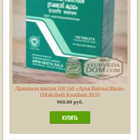
Дракшади кватам 100 таб «Арья Вайдья Шала»
(Drakshadi Kwatham AVS)
960.00 руб.