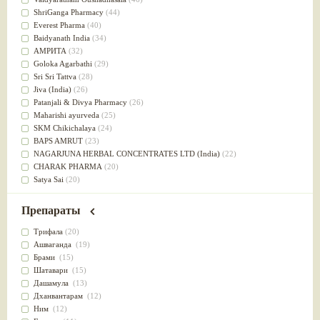
Успокоительное
(36)
ShriGanga Pharmacy
(44)
Для глаз
(34)
Everest Pharma
(40)
от геморроя
(34)
Baidyanath India
(34)
Противовоспалительное
(34)
АМРИТА
(32)
Для Питта доши
(32)
Goloka Agarbathi
(29)
Для сердца
(32)
Sri Sri Tattva
(28)
Для сосудов головного мозга
(32)
Jiva (India)
(26)
Для полости рта
(32)
Patanjali & Divya Pharmacy
(26)
Дефицит железа
(31)
Maharishi ayurveda
(25)
Для лица
(31)
SKM Chikichalaya
(24)
Употребление в пищу
(30)
BAPS AMRUT
(23)
Ароматерапия
(29)
NAGARJUNA HERBAL CONCENTRATES LTD (India)
(22)
Жаропонижающее
(29)
CHARAK PHARMA
(20)
для памяти
(28)
Satya Sai
(20)
для почек
(28)
Vyas
(20)
Обезболивающие
(28)
Bipha
(19)
Препараты
Слабительное
(28)
Kerala Ayurveda
(19)
Афродизиак
(27)
Organic India pvt ltd
(18)
Трифала
(20)
Напитки
(27)
Lalita
(16)
Ашваганда
(19)
Для йоги
(27)
Ashtang Herbals
(15)
Брами
(15)
Для потенции
(26)
Alarsin
(14)
Шатавари
(15)
Для душа
(25)
Vasu Health care
(14)
Дашамула
(13)
для концентрации внимания
(25)
Baraka
(13)
Дханвантарам
(12)
при нарушении эрекции
(25)
Dabur India Ltd
(13)
Ним
(12)
при неврозе
(25)