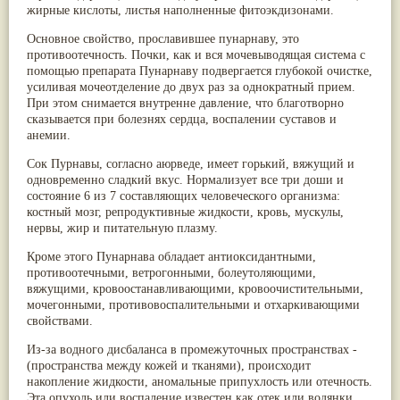
жирные кислоты, листья наполненные фитоэкдизонами.
Основное свойство, прославившее пунарнаву, это
противоотечность. Почки, как и вся мочевыводящая система с
помощью препарата Пунарнаву подвергается глубокой очистке,
усиливая мочеотделение до двух раз за однократный прием.
При этом снимается внутренне давление, что благотворно
сказывается при болезнях сердца, воспалении суставов и
анемии.
Сок Пурнавы, согласно аюрведе, имеет горький, вяжущий и
одновременно сладкий вкус. Нормализует все три доши и
состояние 6 из 7 составляющих человеческого организма:
костный мозг, репродуктивные жидкости, кровь, мускулы,
нервы, жир и питательную плазму.
Кроме этого Пунарнава обладает антиоксидантными,
противоотечными, ветрогонными, болеутоляющими,
вяжущими, кровоостанавливающими, кровоочистительными,
мочегонными, противовоспалительными и отхаркивающими
свойствами.
Из-за водного дисбаланса в промежуточных пространствах -
(пространства между кожей и тканями), происходит
накопление жидкости, аномальные припухлость или отечность.
Эта опухоль или воспаление известен как отек или водянки.