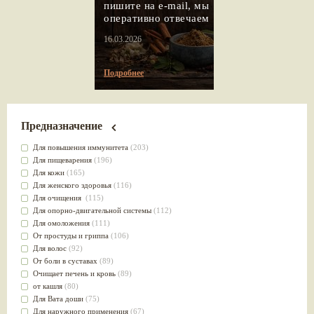
пишите на e-mail, мы
оперативно отвечаем
16.03.2026
Подробнее
Предназначение
Для повышения иммунитета
(203)
Для пищеварения
(196)
Для кожи
(165)
Для женского здоровья
(116)
Для очищения
(115)
Для опорно-двигательной системы
(112)
Для омоложения
(111)
От простуды и гриппа
(106)
Для волос
(92)
От боли в суставах
(89)
Очищает печень и кровь
(89)
от кашля
(80)
Для Вата доши
(75)
Для наружного применения
(67)