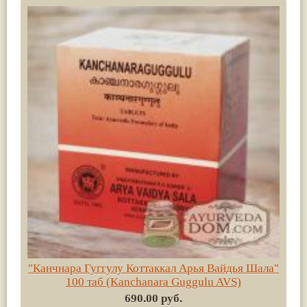
"Канчнара Гуггулу Коттаккал Арья Вайдья Шала"
100 таб (Kanchanara Guggulu AVS)
690.00 руб.