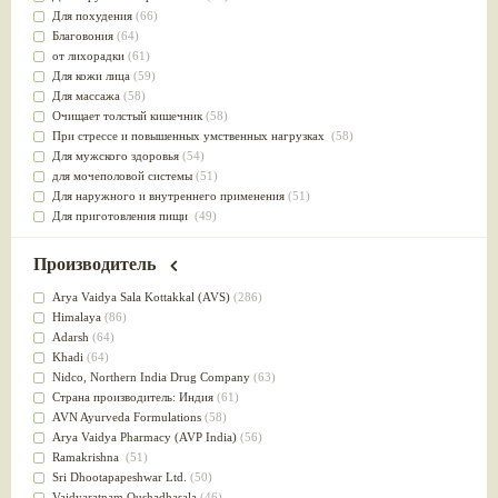
Для похудения
(66)
Благовония
(64)
от лихорадки
(61)
Для кожи лица
(59)
Для массажа
(58)
Очищает толстый кишечник
(58)
При стрессе и повышенных умственных нагрузках
(58)
Для мужского здоровья
(54)
для мочеполовой системы
(51)
Для наружного и внутреннего применения
(51)
Для приготовления пищи
(49)
от инфекций мочеполовой системы
(49)
Для стабилизации деятельности ЦНС
(47)
Производитель
для суставов
(47)
Лечит опухоли и отеки
(46)
Arya Vaidya Sala Kottakkal (AVS)
(286)
Для медитации
(44)
Himalaya
(86)
выводит токсины
(43)
Adarsh
(64)
Для здоровья печени
(41)
Khadi
(64)
Для тела
(39)
Nidсo, Northern India Drug Company
(63)
для очищения крови
(38)
Страна производитель: Индия
(61)
При диабете
(38)
AVN Ayurveda Formulations
(58)
Антиоксидант
(37)
Arya Vaidya Pharmacy (AVP India)
(56)
Для Капха(Кафа) доши
(37)
Ramakrishna
(51)
От паразитов
(37)
Sri Dhootapapeshwar Ltd.
(50)
При расстройстве желудка
(36)
Vaidyaratnam Oushadhasala
(46)