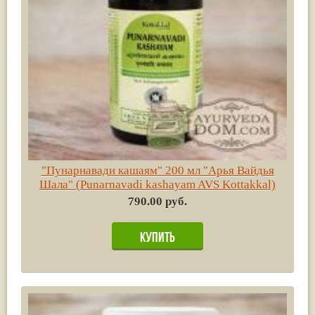
"Пунарнавади кашаям" 200 мл "Арья Вайдья
Шала" (Punarnavadi kashayam AVS Kottakkal)
790.00 руб.