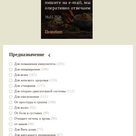
пишите на e-mail, мы
оперативно отвечаем
16.03.2026
Подробнее
Предназначение
Для повышения иммунитета
(203)
Для пищеварения
(196)
Для кожи
(165)
Для женского здоровья
(116)
Для очищения
(115)
Для опорно-двигательной системы
(112)
Для омоложения
(111)
От простуды и гриппа
(106)
Для волос
(92)
От боли в суставах
(89)
Очищает печень и кровь
(89)
от кашля
(80)
Для Вата доши
(75)
Для наружного применения
(67)