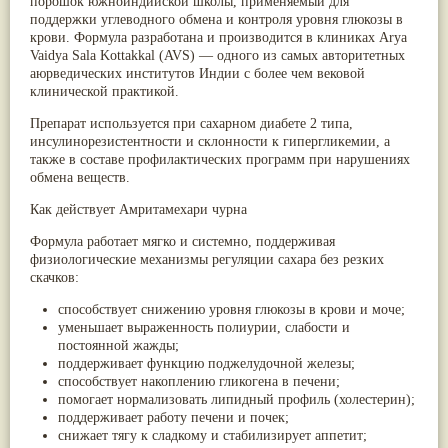
порошок южноиндийской школы, применяемый для
Паслён черный
(13)
поддержки углеводного обмена и контроля уровня глюкозы в
Ипомея
(12)
крови. Формула разработана и производится в клиниках Arya
Коричник цейлонский
(12)
Vaidya Sala Kottakkal (AVS) — одного из самых авторитетных
Мирра
(12)
аюрведических институтов Индии с более чем вековой
Розовая соль
(12)
клинической практикой.
Сверция
(12)
Виноград
(11)
Препарат используется при сахарном диабете 2 типа,
Каменная соль
(11)
инсулинорезистентности и склонности к гипергликемии, а
Коровье молоко
(11)
также в составе профилактических программ при нарушениях
Мукуна жгучая
(11)
обмена веществ.
Ним
(11)
Как действует Амритамехари чурна
Патала
(11)
Перец чаба
(11)
Формула работает мягко и системно, поддерживая
Соссюрея/кушта
(11)
физиологические механизмы регуляции сахара без резких
Турпет
(11)
скачков:
Алойное дерево
(10)
Асафетида
(10)
способствует снижению уровня глюкозы в крови и моче;
Пармелия
(10)
уменьшает выраженность полиурии, слабости и
Тмин обыкновенный
(10)
постоянной жажды;
Ашока
(9)
поддерживает функцию поджелудочной железы;
Вишня гималайская
(9)
способствует накоплению гликогена в печени;
Данти
(9)
помогает нормализовать липидный профиль (холестерин);
Мурва
(9)
поддерживает работу печени и почек;
Птерокарпус мешковидный
(9)
снижает тягу к сладкому и стабилизирует аппетит;
Юстиция сосудистая/Васака
(9)