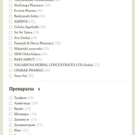
Успокоительное
(36)
ShriGanga Pharmacy
(44)
Для глаз
(34)
Everest Pharma
(40)
от геморроя
(34)
Baidyanath India
(34)
Противовоспалительное
(34)
АМРИТА
(32)
Для Питта доши
(32)
Goloka Agarbathi
(29)
Для сердца
(32)
Sri Sri Tattva
(28)
Для сосудов головного мозга
(32)
Jiva (India)
(26)
Для полости рта
(32)
Patanjali & Divya Pharmacy
(26)
Дефицит железа
(31)
Maharishi ayurveda
(25)
Для лица
(31)
SKM Chikichalaya
(24)
Употребление в пищу
(30)
BAPS AMRUT
(23)
Ароматерапия
(29)
NAGARJUNA HERBAL CONCENTRATES LTD (India)
(22)
Жаропонижающее
(29)
CHARAK PHARMA
(20)
для памяти
(28)
Satya Sai
(20)
для почек
(28)
Vyas
(20)
Обезболивающие
(28)
Bipha
(19)
Препараты
Слабительное
(28)
Kerala Ayurveda
(19)
Афродизиак
(27)
Organic India pvt ltd
(18)
Трифала
(20)
Напитки
(27)
Lalita
(16)
Ашваганда
(19)
Для йоги
(27)
Ashtang Herbals
(15)
Брами
(15)
Для потенции
(26)
Alarsin
(14)
Шатавари
(15)
Для душа
(25)
Vasu Health care
(14)
Дашамула
(13)
для концентрации внимания
(25)
Baraka
(13)
Дханвантарам
(12)
при нарушении эрекции
(25)
Dabur India Ltd
(13)
Ним
(12)
при неврозе
(25)