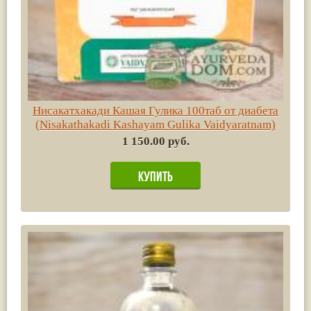
Нисакатхакади Кашая Гулика 100таб от диабета
(Nisakathakadi Kashayam Gulika Vaidyaratnam)
1 150.00 руб.