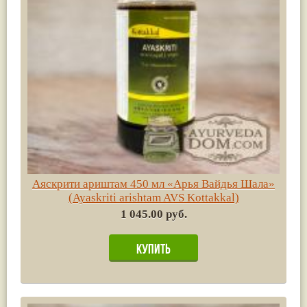
Аяскрити ариштам 450 мл «Арья Вайдья Шала»
(Ayaskriti arishtam AVS Kottakkal)
1 045.00 руб.