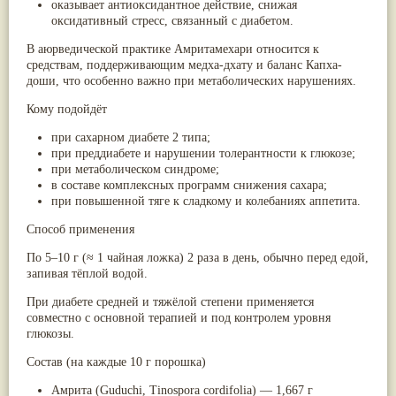
оказывает антиоксидантное действие, снижая
Жасмин
(8)
оксидативный стресс, связанный с диабетом.
Каранджа
(8)
Касторовое масло
(8)
В аюрведической практике Амритамехари относится к
Кутаки
(8)
средствам, поддерживающим медха-дхату и баланс Капха-
Мята
(8)
доши, что особенно важно при метаболических нарушениях.
Пушкара
(8)
more...
Кому подойдёт
при сахарном диабете 2 типа;
при преддиабете и нарушении толерантности к глюкозе;
при метаболическом синдроме;
в составе комплексных программ снижения сахара;
при повышенной тяге к сладкому и колебаниях аппетита.
Способ применения
По 5–10 г (≈ 1 чайная ложка) 2 раза в день, обычно перед едой,
запивая тёплой водой.
При диабете средней и тяжёлой степени применяется
совместно с основной терапией и под контролем уровня
глюкозы.
Состав (на каждые 10 г порошка)
Амрита (Guduchi, Tinospora cordifolia) — 1,667 г