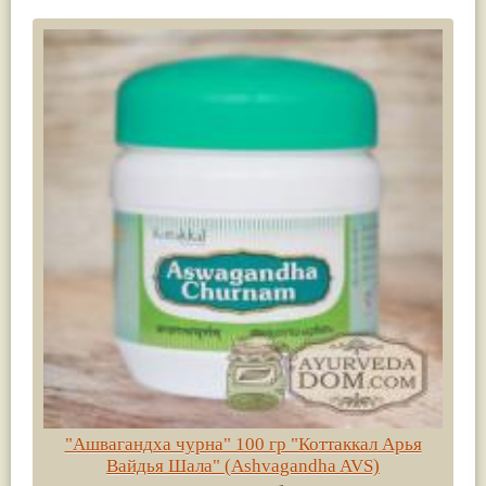
"Ашвагандха чурна" 100 гр "Коттаккал Арья
Вайдья Шала" (Ashvagandha AVS)