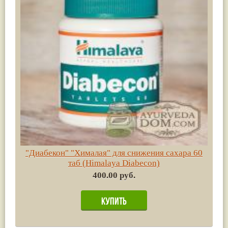
"Диабекон" "Хималая" для снижения сахара 60
таб (Himalaya Diabecon)
400.00 руб.