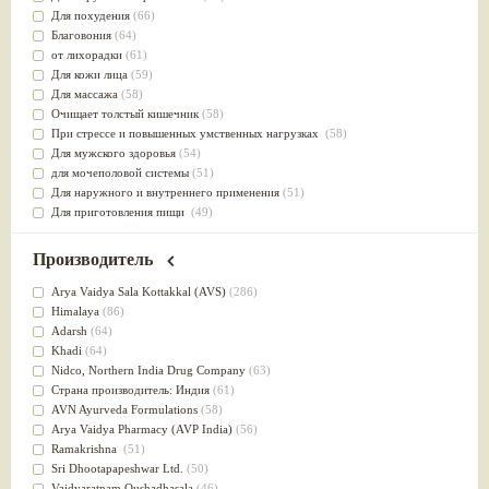
Для похудения
(66)
Благовония
(64)
от лихорадки
(61)
Для кожи лица
(59)
Для массажа
(58)
Очищает толстый кишечник
(58)
При стрессе и повышенных умственных нагрузках
(58)
Для мужского здоровья
(54)
для мочеполовой системы
(51)
Для наружного и внутреннего применения
(51)
Для приготовления пищи
(49)
от инфекций мочеполовой системы
(49)
Для стабилизации деятельности ЦНС
(47)
Производитель
для суставов
(47)
Лечит опухоли и отеки
(46)
Arya Vaidya Sala Kottakkal (AVS)
(286)
Для медитации
(44)
Himalaya
(86)
выводит токсины
(43)
Adarsh
(64)
Для здоровья печени
(41)
Khadi
(64)
Для тела
(39)
Nidсo, Northern India Drug Company
(63)
для очищения крови
(38)
Страна производитель: Индия
(61)
При диабете
(38)
AVN Ayurveda Formulations
(58)
Антиоксидант
(37)
Arya Vaidya Pharmacy (AVP India)
(56)
Для Капха(Кафа) доши
(37)
Ramakrishna
(51)
От паразитов
(37)
Sri Dhootapapeshwar Ltd.
(50)
При расстройстве желудка
(36)
Vaidyaratnam Oushadhasala
(46)