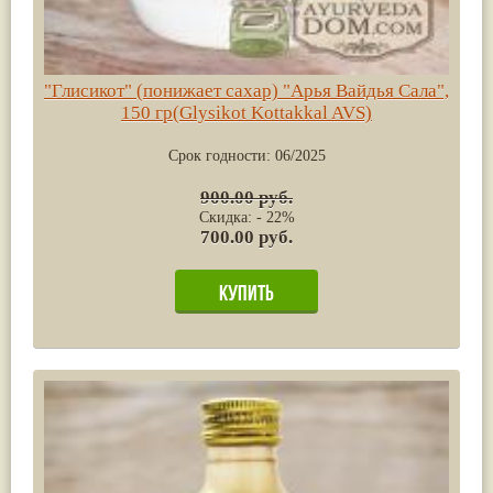
"Глисикот" (понижает сахар) "Арья Вайдья Сала",
150 гр(Glysikot Kottakkal AVS)
Срок годности:
06/2025
900.00 руб.
Скидка: - 22%
700.00 руб.