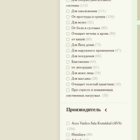
системы
(112)
Для омоложения
(111)
От простуды и гриппа
(106)
Для волос
(92)
От боли в суставах
(89)
Очищает печень и кровь
(89)
от кашля
(80)
Для Вата доши
(75)
Для наружного применения
(67)
Для похудения
(66)
Благовония
(64)
от лихорадки
(61)
Для кожи лица
(59)
Для массажа
(58)
Очищает толстый кишечник
(58)
При стрессе и повышенных
умственных нагрузках
(58)
Для мужского здоровья
(54)
для мочеполовой системы
(51)
Производитель
Для наружного и внутреннего
применения
(51)
Arya Vaidya Sala Kottakkal (AVS)
Для приготовления пищи
(49)
(286)
от инфекций мочеполовой
Himalaya
(86)
системы
(49)