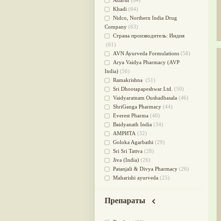
Adarsh
(64)
Для стабилизации деятельности
Khadi
(64)
ЦНС
(47)
Nidсo, Northern India Drug
для суставов
(47)
Company
(63)
Лечит опухоли и отеки
(46)
Страна производитель: Индия
Для медитации
(44)
(61)
выводит токсины
(43)
AVN Ayurveda Formulations
(58)
Для здоровья печени
(41)
Arya Vaidya Pharmacy (AVP
Для тела
(39)
India)
(56)
для очищения крови
(38)
Ramakrishna
(51)
При диабете
(38)
Sri Dhootapapeshwar Ltd.
(50)
Антиоксидант
(37)
Vaidyaratnam Oushadhasala
(46)
Для Капха(Кафа) доши
(37)
ShriGanga Pharmacy
(44)
От паразитов
(37)
Everest Pharma
(40)
При расстройстве желудка
(36)
Baidyanath India
(34)
Успокоительное
(36)
АМРИТА
(32)
Для глаз
(34)
Goloka Agarbathi
(29)
от геморроя
(34)
Sri Sri Tattva
(28)
Противовоспалительное
(34)
Jiva (India)
(26)
Для Питта доши
(32)
Patanjali & Divya Pharmacy
(26)
Для сердца
(32)
Maharishi ayurveda
(25)
Для сосудов головного мозга
SKM Chikichalaya
(24)
(32)
BAPS AMRUT
(23)
Для полости рта
(32)
Препараты
NAGARJUNA HERBAL
Дефицит железа
(31)
CONCENTRATES LTD (India)
(22)
Для лица
(31)