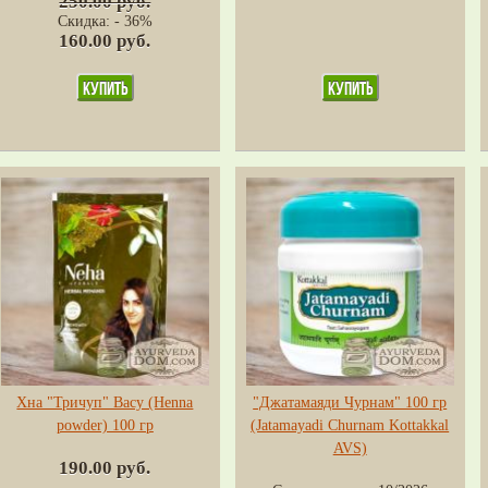
250.00 руб.
Скидка: - 36%
160.00 руб.
Хна "Тричуп" Васу (Henna
"Джатамаяди Чурнам" 100 гр
powder) 100 гр
(Jatamayadi Churnam Kottakkal
AVS)
190.00 руб.