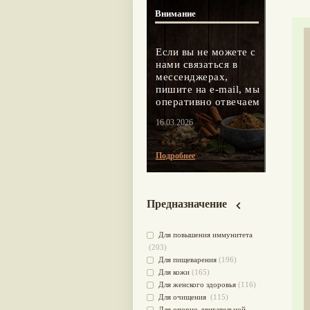
Внимание
Если вы не можете с
нами связаться в
мессенджерах,
пишите на e-mail, мы
оперативно отвечаем
16.03.2026
Подробнее
Предназначение
Для повышения иммунитета
(203)
Для пищеварения
(196)
Для кожи
(165)
Для женского здоровья
(116)
Для очищения
(115)
Для опорно-двигательной