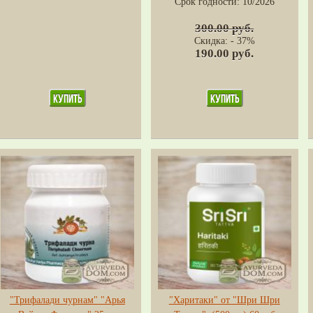
Срок годности:
10/2026
300.00 руб.
Скидка: - 37%
190.00 руб.
"Трифалади чурнам" "Арья
"Харитаки" от "Шри Шри