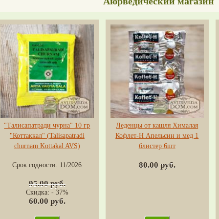
Аюрведический магазин
"Талисапатради чурна" 10 гр
Леденцы от кашля Хималая
"Коттаккал" (Talisapatradi
Кофлет-H Апельсин и мед 1
churnam Kottakal AVS)
блистер 6шт
80.00 руб.
Срок годности:
11/2026
95.00 руб.
Скидка: - 37%
60.00 руб.