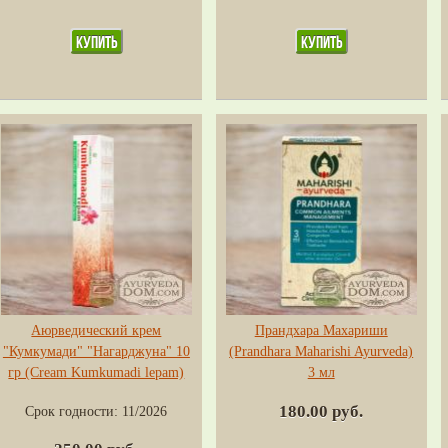
Аюрведический крем
Прандхара Махариши
"Кумкумади" "Нагарджуна" 10
(Prandhara Maharishi Ayurvedа)
гр (Cream Kumkumadi lepam)
3 мл
180.00 руб.
Срок годности:
11/2026