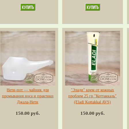
Нети-пот — чайник для
"Элади" крем от кожных
промывания носа и практики
проблем 25 гр "Коттаккаль"
Джала-Нети
(Eladi Kottakkal AVS)
150.00 руб.
150.00 руб.