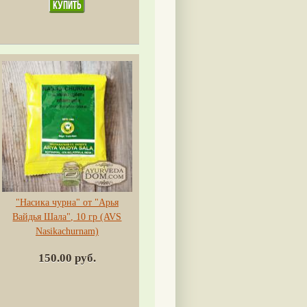
"Насика чурна" от "Арья
Вайдья Шала", 10 гр (AVS
Nasikachurnam)
150.00 руб.