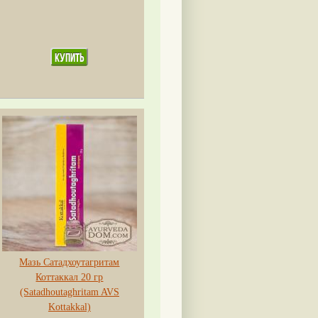
Мазь Сатадхоутагритам
Коттаккал 20 гр
(Satadhoutaghritam AVS
Kottakkal)