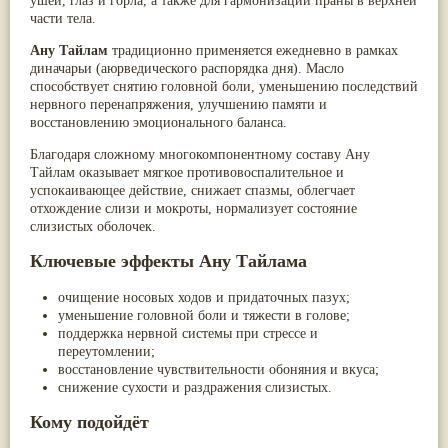
ушей, глаз и горла, а также для гармонизации праны в верхней
Паслён черный
(13)
части тела.
Ипомея
(12)
Ану Тайлам
Коричник цейлонский
традиционно применяется
(12)
ежедневно в рамках
диначарьи
Мирра
(12)
(аюрведического распорядка дня). Масло
способствует снятию головной боли, уменьшению последствий
Розовая соль
(12)
нервного перенапряжения, улучшению памяти и
Сверция
(12)
восстановлению эмоционального баланса.
Виноград
(11)
Каменная соль
(11)
Благодаря сложному многокомпонентному составу Ану
Коровье молоко
(11)
Тайлам оказывает мягкое противовоспалительное и
Мукуна жгучая
(11)
успокаивающее действие, снижает спазмы, облегчает
Ним
(11)
отхождение слизи и мокроты, нормализует состояние
Патала
(11)
слизистых оболочек.
Перец чаба
(11)
Соссюрея/кушта
(11)
Ключевые эффекты Ану Тайлама
Турпет
(11)
Алойное дерево
(10)
очищение носовых ходов и придаточных пазух;
Асафетида
(10)
уменьшение головной боли и тяжести в голове;
Пармелия
(10)
поддержка нервной системы при стрессе и
Тмин обыкновенный
(10)
переутомлении;
Ашока
(9)
восстановление чувствительности обоняния и вкуса;
Вишня гималайская
(9)
снижение сухости и раздражения слизистых.
Данти
(9)
Мурва
(9)
Кому подойдёт
Птерокарпус мешковидный
(9)
Юстиция сосудистая/Васака
(9)