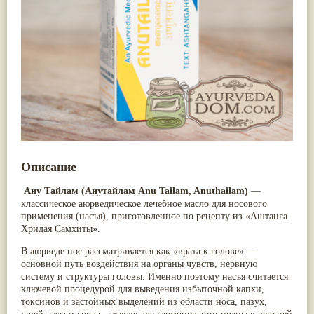
Nirdosh
(3)
Арджуна
(19)
Агастья расаяна
(3)
Касмарья
(19)
Ашта чурна
(3)
Кориандр
(19)
Аштаваргам
(3)
Туласи
(18)
Брами вати с золотом
(3)
Барбарис индийский
(17)
Брахма расаяна
(3)
Зира
(17)
Брихатьяди
(3)
Крапива индийская
(17)
Видарьяди
(3)
Патола
(17)
Гуггул
(3)
Холарена - Кутаджа
(17)
Дханвантарам 101
(3)
Шионака
(17)
Дханвантарам тайлам
(3)
Аджван/Ажгон
(16)
Кайлаш дживан
(3)
Акация катеху
(16)
Кальянака гритам
(3)
Кальций
(16)
Описание
Кримикутхар рас
(3)
Укроп пахучий
(16)
Кунжутное масло
(3)
Дашамула
(15)
Ану Тайлам (Анутайлам Anu Tailam, Anuthailam)
—
Кутаджа
(3)
Лодхра
(14)
классическое аюрведическое лечебное масло для носового
Кширабала
(3)
Моринга
(14)
применения (насъя), приготовленное по рецепту из
«Аштанга
Лив 52
(3)
Перец кубеба
(14)
Хридая Самхиты»
.
more...
Сахарный тростник
(14)
Бхунимба/Андрографис метельчатый
(13)
В аюрведе нос рассматривается как «врата к голове» —
Гвоздика
(13)
основной путь воздействия на органы чувств, нервную
Кассия трубчатая
(13)
систему и структуры головы. Именно поэтому насъя считается
Мезуя железная
(13)
ключевой процедурой для выведения избыточной капхи,
Мускатный орех
(13)
токсинов и застойных выделений из области носа, пазух,
Пажитник
(13)