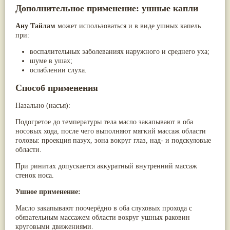
Дополнительное применение: ушные капли
Ану Тайлам
может использоваться и
в виде ушных капель
при:
воспалительных заболеваниях наружного и среднего уха;
шуме в ушах;
ослаблении слуха.
Способ применения
Назально (насъя):
Подогретое до температуры тела масло закапывают в оба
носовых хода, после чего выполняют мягкий массаж области
головы: проекция пазух, зона вокруг глаз, над- и подскуловые
области.
При ринитах допускается аккуратный внутренний массаж
стенок носа.
Ушное применение:
Масло закапывают поочерёдно в оба слуховых прохода с
обязательным массажем области вокруг ушных раковин
круговыми движениями.