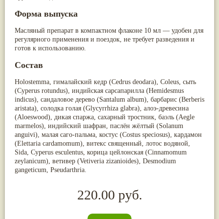
Форма выпуска
Масляный препарат в компактном флаконе 10 мл — удобен для
регулярного применения и поездок, не требует разведения и
готов к использованию.
Состав
Holostemma, гималайский кедр (Cedrus deodara), Coleus, сыть
(Cyperus rotundus), индийская сарсапарилла (Hemidesmus
indicus), сандаловое дерево (Santalum album), барбарис (Berberis
aristata), солодка голая (Glycyrrhiza glabra), алоэ-древесина
(Aloeswood), дикая спаржа, сахарный тростник, баэль (Aegle
marmelos), индийский шафран, паслён жёлтый (Solanum
anguivi), малая саго-пальма, костус (Costus speciosus), кардамон
(Elettaria cardamomum), витекс священный, лотос водяной,
Sida, Cyperus esculentus, корица цейлонская (Cinnamomum
zeylanicum), ветивер (Vetiveria zizanioides), Desmodium
gangeticum, Pseudarthria.
220.00 руб.