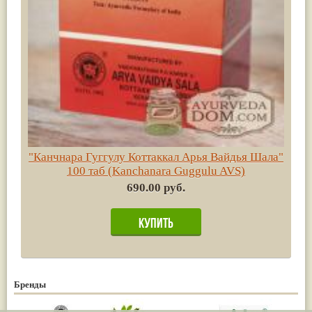
"Канчнара Гуггулу Коттаккал Арья Вайдья Шала"
100 таб (Kanchanara Guggulu AVS)
690.00 руб.
Бренды