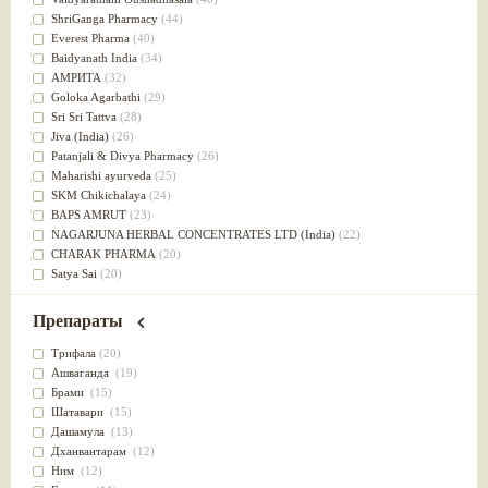
Успокоительное
(36)
ShriGanga Pharmacy
(44)
Для глаз
(34)
Everest Pharma
(40)
от геморроя
(34)
Baidyanath India
(34)
Противовоспалительное
(34)
АМРИТА
(32)
Для Питта доши
(32)
Goloka Agarbathi
(29)
Для сердца
(32)
Sri Sri Tattva
(28)
Для сосудов головного мозга
(32)
Jiva (India)
(26)
Для полости рта
(32)
Patanjali & Divya Pharmacy
(26)
Дефицит железа
(31)
Maharishi ayurveda
(25)
Для лица
(31)
SKM Chikichalaya
(24)
Употребление в пищу
(30)
BAPS AMRUT
(23)
Ароматерапия
(29)
NAGARJUNA HERBAL CONCENTRATES LTD (India)
(22)
Жаропонижающее
(29)
CHARAK PHARMA
(20)
для памяти
(28)
Satya Sai
(20)
для почек
(28)
Vyas
(20)
Обезболивающие
(28)
Bipha
(19)
Препараты
Слабительное
(28)
Kerala Ayurveda
(19)
Афродизиак
(27)
Organic India pvt ltd
(18)
Трифала
(20)
Напитки
(27)
Lalita
(16)
Ашваганда
(19)
Для йоги
(27)
Ashtang Herbals
(15)
Брами
(15)
Для потенции
(26)
Alarsin
(14)
Шатавари
(15)
Для душа
(25)
Vasu Health care
(14)
Дашамула
(13)
для концентрации внимания
(25)
Baraka
(13)
Дханвантарам
(12)
при нарушении эрекции
(25)
Dabur India Ltd
(13)
Ним
(12)
при неврозе
(25)