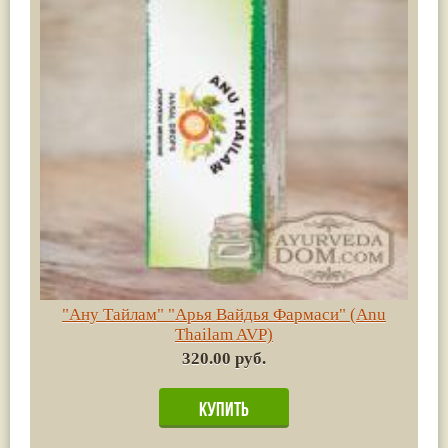
"Ану Тайлам" "Арья Вайдья Фармаси" (Anu
Thailam AVP)
320.00 руб.