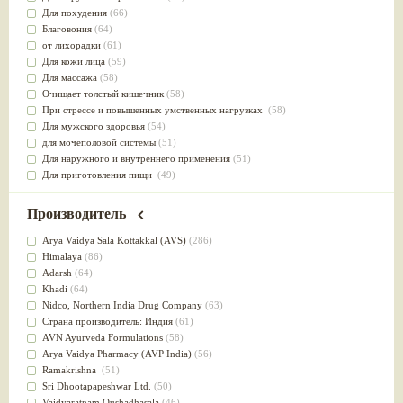
Для похудения
(66)
Благовония
(64)
от лихорадки
(61)
Для кожи лица
(59)
Для массажа
(58)
Очищает толстый кишечник
(58)
При стрессе и повышенных умственных нагрузках
(58)
Для мужского здоровья
(54)
для мочеполовой системы
(51)
Для наружного и внутреннего применения
(51)
Для приготовления пищи
(49)
от инфекций мочеполовой системы
(49)
Для стабилизации деятельности ЦНС
(47)
Производитель
для суставов
(47)
Лечит опухоли и отеки
(46)
Arya Vaidya Sala Kottakkal (AVS)
(286)
Для медитации
(44)
Himalaya
(86)
выводит токсины
(43)
Adarsh
(64)
Для здоровья печени
(41)
Khadi
(64)
Для тела
(39)
Nidсo, Northern India Drug Company
(63)
для очищения крови
(38)
Страна производитель: Индия
(61)
При диабете
(38)
AVN Ayurveda Formulations
(58)
Антиоксидант
(37)
Arya Vaidya Pharmacy (AVP India)
(56)
Для Капха(Кафа) доши
(37)
Ramakrishna
(51)
От паразитов
(37)
Sri Dhootapapeshwar Ltd.
(50)
При расстройстве желудка
(36)
Vaidyaratnam Oushadhasala
(46)