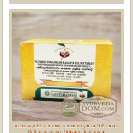
«Патьяди Шадангам» кашаям гулика 100 таб от
Вайдьяратнам (Pathyadi shadangam