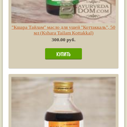
"Кшара Тайлам" масло для ушей "Коттаккаль", 50
мл (Kshara Tailam Kottakkal)
300.00 руб.