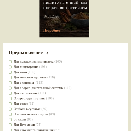
пишите на e-mail, мы
оперативно отвечаем
16.03.2026
Подробнее
Предназначение
Для повышения иммунитета
(203)
Для пищеварения
(196)
Для кожи
(165)
Для женского здоровья
(116)
Для очищения
(115)
Для опорно-двигательной системы
(112)
Для омоложения
(111)
От простуды и гриппа
(106)
Для волос
(92)
От боли в суставах
(89)
Очищает печень и кровь
(89)
от кашля
(80)
Для Вата доши
(75)
Для наружного применения
(67)