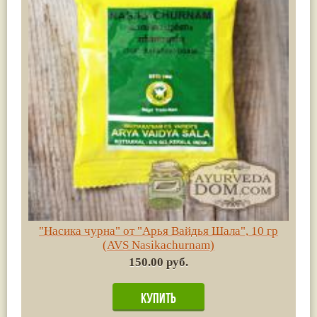
"Насика чурна" от "Арья Вайдья Шала", 10 гр
(AVS Nasikachurnam)
150.00 руб.