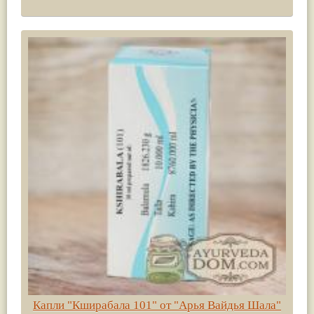
Капли "Кширабала 101" от "Арья Вайдья Шала"