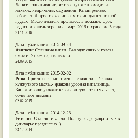
Лёгкое пощипывание, которое тут же проходит и
никаких неприятных ощущений. Капли реально
работают. Я просто счастлива, что сын дышит полной
грудью. Масло немного пролилось в посылке. Срок
годности капель хороший : март 2016 и хранение 3 года.
24.11.2016
Дата публикации:
2015-09-24
Авипати
:
Отличные капли! Выводят слизь и голова
свежее. Утром то, что нужно.
24.09.2015
Дата публикации:
2015-02-02
Рина
:
Приятные капли, имеют ненавязчивый запах
кунжутного масла.У флакона удобная капельница.
Капли хорошо увлажняют слизистую носа, смягчают,
облегчают дыхание.
02.02.2015
Дата публикации:
2014-12-23
Евгения
:
Отличные капли! Пользуюсь регулярно, как в
диначарье предписано :)
23.12.2014