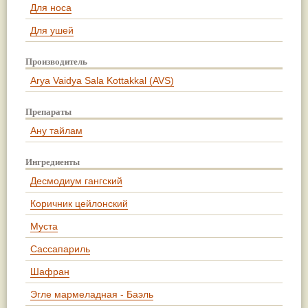
Для носа
Для ушей
Производитель
Arya Vaidya Sala Kottakkal (AVS)
Препараты
Ану тайлам
Ингредиенты
Десмодиум гангский
Коричник цейлонский
Муста
Сассапариль
Шафран
Эгле мармеладная - Баэль