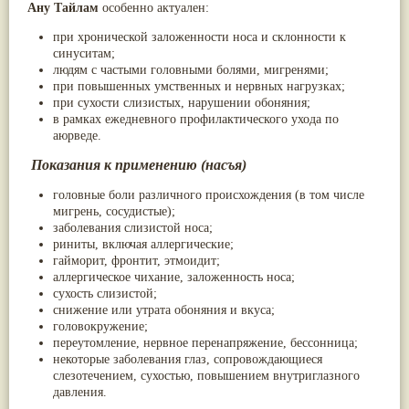
Ану Тайлам
особенно актуален:
Жасмин
(8)
Каранджа
(8)
при хронической заложенности носа и склонности к
Касторовое масло
(8)
синуситам;
Кутаки
(8)
людям с частыми головными болями, мигренями;
Мята
(8)
при повышенных умственных и нервных нагрузках;
Пушкара
(8)
при сухости слизистых, нарушении обоняния;
more...
в рамках ежедневного профилактического ухода по
аюрведе.
Показания к применению (насъя)
головные боли различного происхождения (в том числе
мигрень, сосудистые);
заболевания слизистой носа;
риниты, включая аллергические;
гайморит, фронтит, этмоидит;
аллергическое чихание, заложенность носа;
сухость слизистой;
снижение или утрата обоняния и вкуса;
головокружение;
переутомление, нервное перенапряжение, бессонница;
некоторые заболевания глаз, сопровождающиеся
слезотечением, сухостью, повышением внутриглазного
давления.