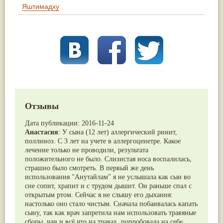
Яштимадху
Отзывы
Дата публикации:
2016-11-24
Анастасия
:
У сына (12 лет) аллергический ринит,
поллиноз. С 3 лет на учете в аллергоценетре. Какое
лечение только не проводили, результата
положительного не было. Слизистая носа воспалилась,
страшно было смотреть. В первый же день
использования "Анутайлам" я не услышала как сын во
сне сопит, храпит и с трудом дышит. Он раньше спал с
открытым ртом. Сейчас я не слышу его дыхания:
настолько оно стало чистым. Сначала побаивалась капать
сыну, так как врач запретила нам использовать травяные
сборы, чаи и всё что на травах, попробовала на себе.