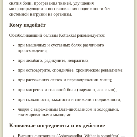
снятия боли, прогревания тканей, улучшения
Жасмин
(8)
микроциркуляции и восстановления подвижности без
Каранджа
(8)
системной нагрузки на организм.
Касторовое масло
(8)
Кутаки
(8)
Кому подойдёт
Мята
(8)
Пушкара
(8)
Обезболивающий бальзам Kottakkal рекомендуется:
more...
при мышечных и суставных болях различного
происхождения;
при люмбаго, радикулите, невралгиях;
при остеоартрите, спондилёзе, хроническом ревматизме;
при растяжениях связок и перенапряжении мышц;
при мигренях и головной боли (наружно, локально);
при скованности, зажатости и снижении подвижности;
людям с выраженным Вата-дисбалансом и холодными,
спазмированными мышцами.
Ключевые ингредиенты и их действие
Витания снотворная (Ashwagandha, Withania somnifera)
—