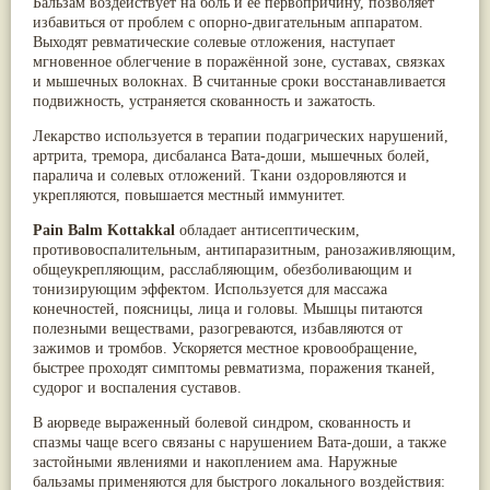
Бальзам воздействует на боль и её первопричину, позволяет
Паслён черный
(13)
избавиться от проблем с опорно-двигательным аппаратом.
Ипомея
(12)
Выходят ревматические солевые отложения, наступает
Коричник цейлонский
(12)
мгновенное облегчение в поражённой зоне, суставах, связках
Мирра
(12)
и мышечных волокнах. В считанные сроки восстанавливается
Розовая соль
(12)
подвижность, устраняется скованность и зажатость.
Сверция
(12)
Виноград
(11)
Лекарство используется в терапии подагрических нарушений,
Каменная соль
(11)
артрита, тремора, дисбаланса Вата-доши, мышечных болей,
Коровье молоко
(11)
паралича и солевых отложений. Ткани оздоровляются и
Мукуна жгучая
(11)
укрепляются, повышается местный иммунитет.
Ним
(11)
Pain Balm Kottakkal
обладает антисептическим,
Патала
(11)
противовоспалительным, антипаразитным, ранозаживляющим,
Перец чаба
(11)
общеукрепляющим, расслабляющим, обезболивающим и
Соссюрея/кушта
(11)
тонизирующим эффектом. Используется для массажа
Турпет
(11)
конечностей, поясницы, лица и головы. Мышцы питаются
Алойное дерево
(10)
полезными веществами, разогреваются, избавляются от
Асафетида
(10)
зажимов и тромбов. Ускоряется местное кровообращение,
Пармелия
(10)
быстрее проходят симптомы ревматизма, поражения тканей,
Тмин обыкновенный
(10)
судорог и воспаления суставов.
Ашока
(9)
Вишня гималайская
(9)
В аюрведе выраженный болевой синдром, скованность и
Данти
(9)
спазмы чаще всего связаны с нарушением
Вата-доши
, а также
Мурва
(9)
застойными явлениями и накоплением
ама
. Наружные
Птерокарпус мешковидный
(9)
бальзамы применяются для быстрого локального воздействия:
Юстиция сосудистая/Васака
(9)