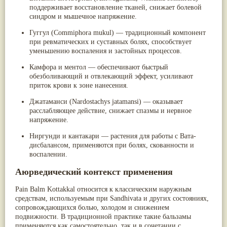
поддерживает восстановление тканей, снижает болевой
синдром и мышечное напряжение.
Гуггул (Commiphora mukul)
— традиционный компонент
при ревматических и суставных болях, способствует
уменьшению воспаления и застойных процессов.
Камфора и ментол
— обеспечивают быстрый
обезболивающий и отвлекающий эффект, усиливают
приток крови к зоне нанесения.
Джатаманси (Nardostachys jatamansi)
— оказывает
расслабляющее действие, снижает спазмы и нервное
напряжение.
Ниргунди и кантакари
— растения для работы с Вата-
дисбалансом, применяются при болях, скованности и
воспалении.
Аюрведический контекст применения
Pain Balm Kottakkal относится к классическим наружным
средствам, используемым при
Sandhivata
и других состояниях,
сопровождающихся болью, холодом и снижением
подвижности. В традиционной практике такие бальзамы
применяются как самостоятельно, так и в сочетании с