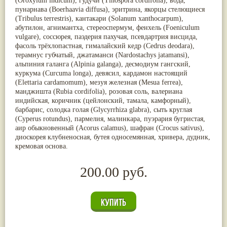
(
Oroxylum indicum
), гудучи (
Tinospora cordifolia
), вода,
пунарнава (
Boerhaavia diffusa
), эритрина, якорцы стелющиеся
(
Tribulus terrestris
), кантакари (
Solanum xanthocarpum
),
абутилон, агнимантха, стереоспермум, фенхель (
Foeniculum
vulgare
), соссюрея, паэдерия пахучая, псевдартрия висцида,
фасоль трёхлопастная, гималайский кедр (
Cedrus deodara
),
терамнус губчатый, джатаманси (
Nardostachys jatamansi
),
альпиния галанга (
Alpinia galanga
), десмодиум гангский,
куркума (
Curcuma longa
), девясил, кардамон настоящий
(
Elettaria cardamomum
), мезуя железная (
Mesua ferrea
),
манджишта (
Rubia cordifolia
), розовая соль, валериана
индийская, коричник (цейлонский, тамала, камфорный),
барбарис, солодка голая (
Glycyrrhiza glabra
), сыть круглая
(
Cyperus rotundus
), пармелия, малинкара, пуэрария бугристая,
аир обыкновенный (
Acorus calamus
), шафран (
Crocus sativus
),
диоскорея клубненосная, бутея односемянная, хривера, дудник,
кремовая основа.
200.00 руб.