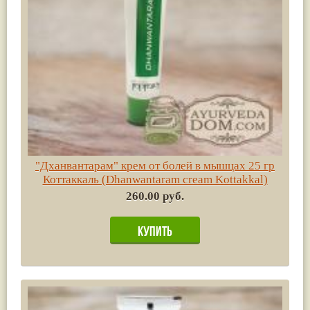
"Дханвантарам" крем от болей в мышцах 25 гр
Коттаккаль (Dhanwantaram cream Kottakkal)
260.00 руб.