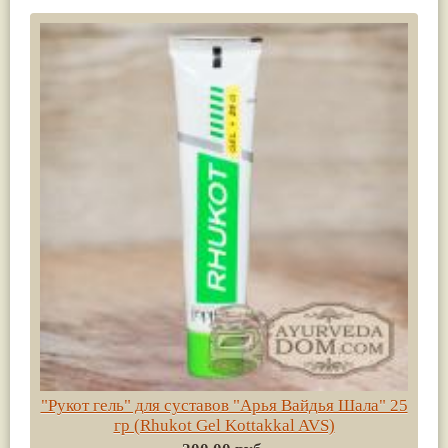
"Рукот гель" для суставов "Арья Вайдья Шала" 25
гр (Rhukot Gel Kottakkal AVS)