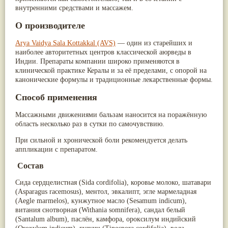
внутренними средствами и массажем.
О производителе
Arya Vaidya Sala Kottakkal (AVS)
— один из старейших и
наиболее авторитетных центров классической аюрведы в
Индии. Препараты компании широко применяются в
клинической практике Кералы и за её пределами, с опорой на
канонические формулы и традиционные лекарственные формы.
Способ применения
Массажными движениями бальзам наносится на поражённую
область несколько раз в сутки по самочувствию.
При сильной и хронической боли рекомендуется делать
аппликации с препаратом.
Состав
Сида сердцелистная (
Sida cordifolia
), коровье молоко, шатавари
(
Asparagus racemosus
), ментол, эвкалипт, эгле мармеладная
(
Aegle marmelos
), кунжутное масло (
Sesamum indicum
),
витания снотворная (
Withania somnifera
), сандал белый
(
Santalum album
), паслён, камфора, ороксилум индийский