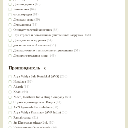
Для похудения
(66)
Благовония
(64)
от лихорадки
(61)
Для кожи лица
(59)
Для массажа
(58)
Очищает толстый кишечник
(58)
При стрессе и повышенных умственных нагрузках
(58)
Для мужского здоровья
(54)
для мочеполовой системы
(51)
Для наружного и внутреннего применения
(51)
Для приготовления пищи
(49)
от инфекций мочеполовой системы
(49)
Для стабилизации деятельности ЦНС
(47)
Производитель
для суставов
(47)
Лечит опухоли и отеки
(46)
Arya Vaidya Sala Kottakkal (AVS)
(286)
Для медитации
(44)
Himalaya
(86)
выводит токсины
(43)
Adarsh
(64)
Для здоровья печени
(41)
Khadi
(64)
Для тела
(39)
Nidсo, Northern India Drug Company
(63)
для очищения крови
(38)
Страна производитель: Индия
(61)
При диабете
(38)
AVN Ayurveda Formulations
(58)
Антиоксидант
(37)
Arya Vaidya Pharmacy (AVP India)
(56)
Для Капха(Кафа) доши
(37)
Ramakrishna
(51)
От паразитов
(37)
Sri Dhootapapeshwar Ltd.
(50)
При расстройстве желудка
(36)
Vaidyaratnam Oushadhasala
(46)