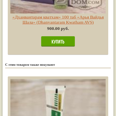
«Дханвантарам кватхам» 100 таб «Арья Вайдья
Шала» (Dhanvantaram Kwatham AVS)
900.00 руб.
С этим товаром также покупают