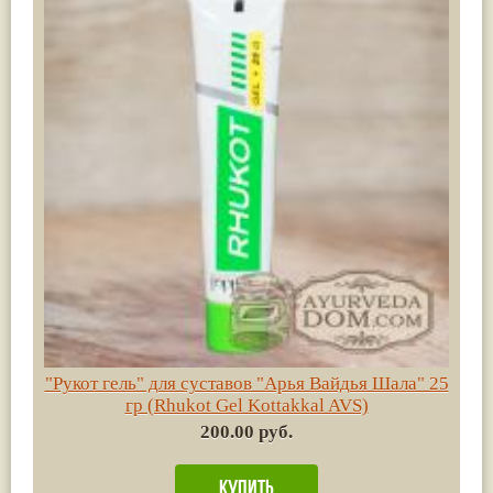
"Рукот гель" для суставов "Арья Вайдья Шала" 25
гр (Rhukot Gel Kottakkal AVS)
200.00 руб.