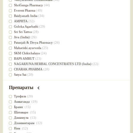
Успокоительное
(36)
ShriGanga Pharmacy
(44)
Для глаз
(34)
Everest Pharma
(40)
от геморроя
(34)
Baidyanath India
(34)
Противовоспалительное
(34)
АМРИТА
(32)
Для Питта доши
(32)
Goloka Agarbathi
(29)
Для сердца
(32)
Sri Sri Tattva
(28)
Для сосудов головного мозга
(32)
Jiva (India)
(26)
Для полости рта
(32)
Patanjali & Divya Pharmacy
(26)
Дефицит железа
(31)
Maharishi ayurveda
(25)
Для лица
(31)
SKM Chikichalaya
(24)
Употребление в пищу
(30)
BAPS AMRUT
(23)
Ароматерапия
(29)
NAGARJUNA HERBAL CONCENTRATES LTD (India)
(22)
Жаропонижающее
(29)
CHARAK PHARMA
(20)
для памяти
(28)
Satya Sai
(20)
для почек
(28)
Vyas
(20)
Обезболивающие
(28)
Bipha
(19)
Препараты
Слабительное
(28)
Kerala Ayurveda
(19)
Афродизиак
(27)
Organic India pvt ltd
(18)
Трифала
(20)
Напитки
(27)
Lalita
(16)
Ашваганда
(19)
Для йоги
(27)
Ashtang Herbals
(15)
Брами
(15)
Для потенции
(26)
Alarsin
(14)
Шатавари
(15)
Для душа
(25)
Vasu Health care
(14)
Дашамула
(13)
для концентрации внимания
(25)
Baraka
(13)
Дханвантарам
(12)
при нарушении эрекции
(25)
Dabur India Ltd
(13)
Ним
(12)
при неврозе
(25)