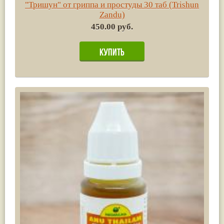
"Тришун" от гриппа и простуды 30 таб (Trishun
Zandu)
450.00 руб.