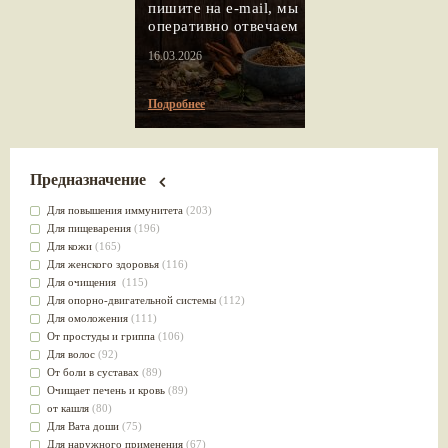
пишите на e-mail, мы
оперативно отвечаем
16.03.2026
Подробнее
Предназначение
Для повышения иммунитета
(203)
Для пищеварения
(196)
Для кожи
(165)
Для женского здоровья
(116)
Для очищения
(115)
Для опорно-двигательной системы
(112)
Для омоложения
(111)
От простуды и гриппа
(106)
Для волос
(92)
От боли в суставах
(89)
Очищает печень и кровь
(89)
от кашля
(80)
Для Вата доши
(75)
Для наружного применения
(67)