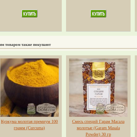
тим товаром также покупают
Куркума молотая премиум 100
Смесь специй Гарам Масала
грамм (Сurсuma)
молотые (Garam Masala
Powder) 30 гр