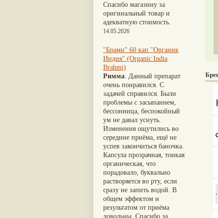
Nirdosh
(3)
Шиладжит
(20)
Спасибо магазину за
Агастья расаяна
(3)
Арджуна
(19)
оригинальный товар и
Ашта чурна
(3)
Касмарья
(19)
адекватную стоимость.
Аштаваргам
(3)
Кориандр
(19)
14.05.2026
Брами вати с золотом
(3)
Туласи
(18)
Брахма расаяна
(3)
Барбарис индийский
(17)
"Брами" 60 кап "Органик
Брихатьяди
(3)
Зира
(17)
Индия" (Organic India
Видарьяди
(3)
Крапива индийская
(17)
Brahmi)
Гуггул
(3)
Патола
(17)
Бре
Римма
: Данный препарат
Дханвантарам 101
(3)
Холарена - Кутаджа
(17)
очень понравился. С
Дханвантарам тайлам
(3)
Шионака
(17)
задачей справился. Были
Кайлаш дживан
(3)
Аджван/Ажгон
(16)
проблемы с засыпанием,
Кальянака гритам
(3)
Акация катеху
(16)
бессонница, беспокойный
Кримикутхар рас
(3)
Кальций
(16)
ум не давал уснуть.
Кунжутное масло
(3)
Укроп пахучий
(16)
Изменения ощутились во
Кутаджа
(3)
Дашамула
(15)
середине приёма, ещё не
Кширабала
(3)
Лодхра
(14)
успев закончиться баночка.
Лив 52
(3)
Моринга
(14)
Капсула прозрачная, тонкая
more...
Перец кубеба
(14)
органическая, что
Сахарный тростник
(14)
порадовало, буквально
Бхунимба/Андрографис
растворяется во рту, если
метельчатый
(13)
сразу не запить водой. В
Гвоздика
(13)
общем эффектом и
Кассия трубчатая
(13)
результатом от приёма
Мезуя железная
(13)
довольны. Спасибо за