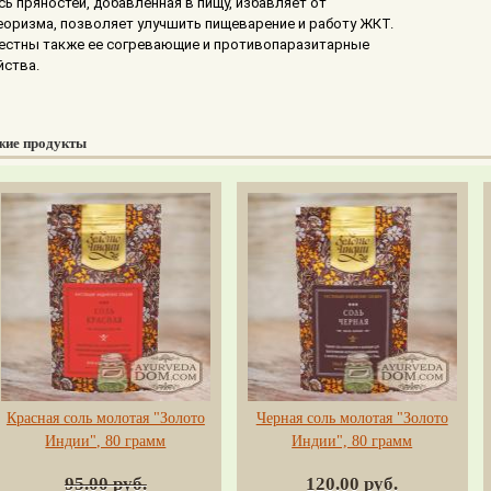
сь пряностей, добавленная в пищу, избавляет от
еоризма, позволяет улучшить пищеварение и работу ЖКТ.
естны также ее согревающие и противопаразитарные
йства.
жие продукты
Красная соль молотая "Золото
Черная соль молотая "Золото
Индии", 80 грамм
Индии", 80 грамм
95.00 руб.
120.00 руб.