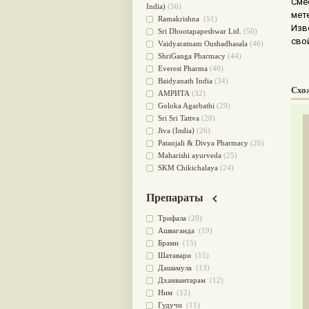
Сме
для очищения крови
(38)
India)
(56)
мет
При диабете
(38)
Ramakrishna
(51)
Изв
Антиоксидант
(37)
Sri Dhootapapeshwar Ltd.
(50)
сво
Для Капха(Кафа) доши
(37)
Vaidyaratnam Oushadhasala
(46)
От паразитов
(37)
ShriGanga Pharmacy
(44)
При расстройстве желудка
(36)
Everest Pharma
(40)
Успокоительное
(36)
Baidyanath India
(34)
Схо
Для глаз
(34)
АМРИТА
(32)
от геморроя
(34)
Goloka Agarbathi
(29)
Противовоспалительное
(34)
Sri Sri Tattva
(28)
Для Питта доши
(32)
Jiva (India)
(26)
Для сердца
(32)
Patanjali & Divya Pharmacy
(26)
Для сосудов головного мозга
Maharishi ayurveda
(25)
(32)
SKM Chikichalaya
(24)
Для полости рта
(32)
BAPS AMRUT
(23)
Дефицит железа
(31)
NAGARJUNA HERBAL
Препараты
Для лица
(31)
CONCENTRATES LTD (India)
(22)
Употребление в пищу
(30)
CHARAK PHARMA
(20)
Трифала
(20)
Ароматерапия
(29)
Satya Sai
(20)
Ашваганда
(19)
Жаропонижающее
(29)
Vyas
(20)
Брами
(15)
для памяти
(28)
Bipha
(19)
Шатавари
(15)
для почек
(28)
Kerala Ayurveda
(19)
Дашамула
(13)
Обезболивающие
(28)
Organic India pvt ltd
(18)
Дханвантарам
(12)
Слабительное
(28)
Lalita
(16)
Ним
(12)
Афродизиак
(27)
Ashtang Herbals
(15)
Гудучи
(11)