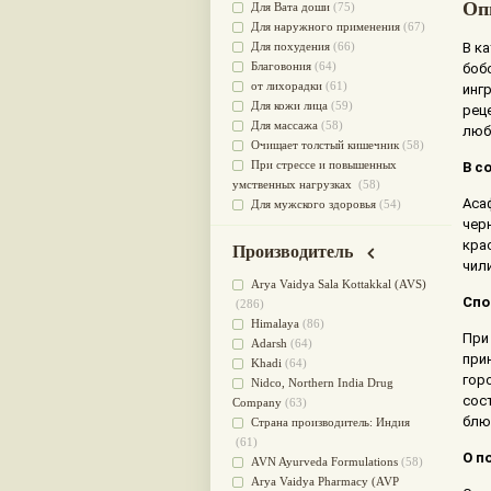
Оп
Для Вата доши
(75)
Для наружного применения
(67)
Для похудения
(66)
В к
Благовония
(64)
боб
от лихорадки
(61)
инг
Для кожи лица
(59)
рец
Для массажа
(58)
люб
Очищает толстый кишечник
(58)
При стрессе и повышенных
В с
умственных нагрузках
(58)
Аса
Для мужского здоровья
(54)
черн
для мочеполовой системы
(51)
Для наружного и внутреннего
кра
Производитель
применения
(51)
чил
Для приготовления пищи
(49)
Arya Vaidya Sala Kottakkal (AVS)
Спо
от инфекций мочеполовой
(286)
системы
(49)
Himalaya
(86)
При
Для стабилизации деятельности
Adarsh
(64)
при
ЦНС
(47)
Khadi
(64)
гор
для суставов
(47)
Nidсo, Northern India Drug
сос
Лечит опухоли и отеки
(46)
Company
(63)
блю
Для медитации
(44)
Страна производитель: Индия
выводит токсины
(43)
(61)
О п
Для здоровья печени
(41)
AVN Ayurveda Formulations
(58)
Для тела
(39)
Arya Vaidya Pharmacy (AVP