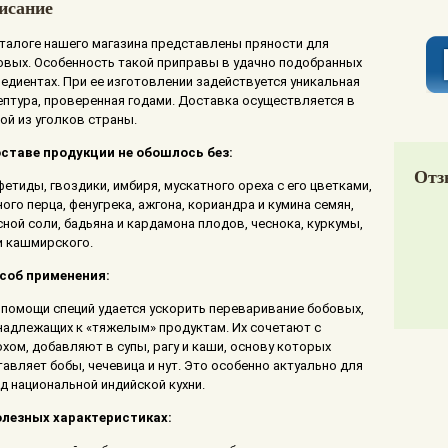
исание
аталоге нашего магазина представлены пряности для
овых. Особенность такой приправы в удачно подобранных
редиентах. При ее изготовлении задействуется уникальная
ептура, проверенная годами. Доставка осуществляется в
ой из уголков страны.
оставе продукции не обошлось без:
Отз
фетиды, гвоздики, имбиря, мускатного ореха с его цветками,
ого перца, фенугрека, ажгона, кориандра и кумина семян,
сной соли, бадьяна и кардамона плодов, чеснока, куркумы,
и кашмирского.
соб применения:
 помощи специй удается ускорить переваривание бобовых,
надлежащих к «тяжелым» продуктам. Их сочетают с
охом, добавляют в супы, рагу и каши, основу которых
тавляет бобы, чечевица и нут. Это особенно актуально для
д национальной индийской кухни.
олезных характеристиках: