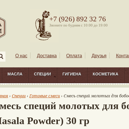
+7 (926) 892 32 76
Звоните по будням с 10:00 до 19:00
О нас
Доставка
Оплата
Друзья
Конта
МАСЛА
СПЕЦИИ
ГИГИЕНА
КОСМЕТИКА
вная
›
Специи
›
Готовые смеси
› Смесь специй молотых для бобов
месь специй молотых для б
asala Powder) 30 гр