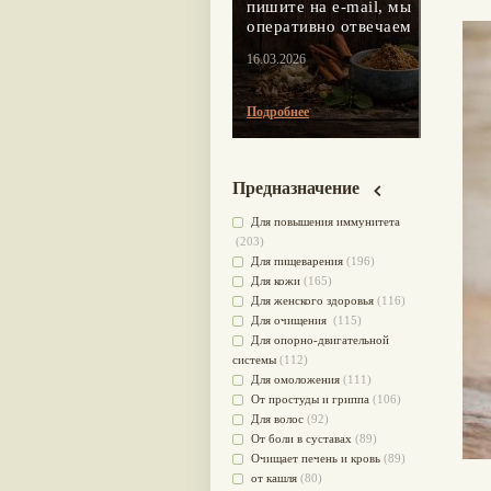
пишите на e-mail, мы
оперативно отвечаем
16.03.2026
Подробнее
Предназначение
Для повышения иммунитета
(203)
Для пищеварения
(196)
Для кожи
(165)
Для женского здоровья
(116)
Для очищения
(115)
Для опорно-двигательной
системы
(112)
Для омоложения
(111)
От простуды и гриппа
(106)
Для волос
(92)
От боли в суставах
(89)
Очищает печень и кровь
(89)
от кашля
(80)