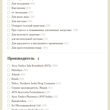
Для похудения
(66)
Благовония
(64)
от лихорадки
(61)
Для кожи лица
(59)
Для массажа
(58)
Очищает толстый кишечник
(58)
При стрессе и повышенных умственных нагрузках
(58)
Для мужского здоровья
(54)
для мочеполовой системы
(51)
Для наружного и внутреннего применения
(51)
Для приготовления пищи
(49)
от инфекций мочеполовой системы
(49)
Для стабилизации деятельности ЦНС
(47)
Производитель
для суставов
(47)
Лечит опухоли и отеки
(46)
Arya Vaidya Sala Kottakkal (AVS)
(286)
Для медитации
(44)
Himalaya
(86)
выводит токсины
(43)
Adarsh
(64)
Для здоровья печени
(41)
Khadi
(64)
Для тела
(39)
Nidсo, Northern India Drug Company
(63)
для очищения крови
(38)
Страна производитель: Индия
(61)
При диабете
(38)
AVN Ayurveda Formulations
(58)
Антиоксидант
(37)
Arya Vaidya Pharmacy (AVP India)
(56)
Для Капха(Кафа) доши
(37)
Ramakrishna
(51)
От паразитов
(37)
Sri Dhootapapeshwar Ltd.
(50)
При расстройстве желудка
(36)
Vaidyaratnam Oushadhasala
(46)