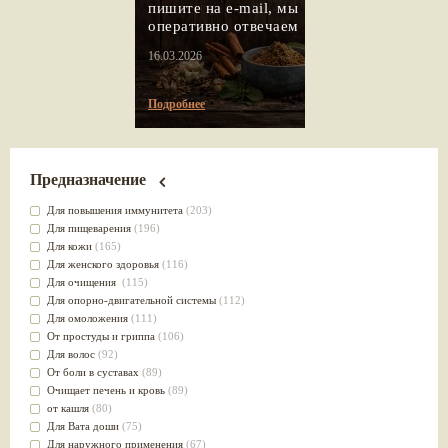
пишите на e-mail, мы
оперативно отвечаем
16.03.2026
Подробнее
Предназначение
Для повышения иммунитета
(203)
Для пищеварения
(196)
Для кожи
(165)
Для женского здоровья
(116)
Для очищения
(115)
Для опорно-двигательной системы
(112)
Для омоложения
(111)
От простуды и гриппа
(106)
Для волос
(92)
От боли в суставах
(89)
Очищает печень и кровь
(89)
от кашля
(80)
Для Вата доши
(75)
Для наружного применения
(67)