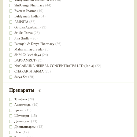
Успокоительное
(36)
ShriGanga Pharmacy
(44)
Для глаз
(34)
Everest Pharma
(40)
от геморроя
(34)
Baidyanath India
(34)
Противовоспалительное
(34)
АМРИТА
(32)
Для Питта доши
(32)
Goloka Agarbathi
(29)
Для сердца
(32)
Sri Sri Tattva
(28)
Для сосудов головного мозга
(32)
Jiva (India)
(26)
Для полости рта
(32)
Patanjali & Divya Pharmacy
(26)
Дефицит железа
(31)
Maharishi ayurveda
(25)
Для лица
(31)
SKM Chikichalaya
(24)
Употребление в пищу
(30)
BAPS AMRUT
(23)
Ароматерапия
(29)
NAGARJUNA HERBAL CONCENTRATES LTD (India)
(22)
Жаропонижающее
(29)
CHARAK PHARMA
(20)
для памяти
(28)
Satya Sai
(20)
для почек
(28)
Vyas
(20)
Обезболивающие
(28)
Bipha
(19)
Препараты
Слабительное
(28)
Kerala Ayurveda
(19)
Афродизиак
(27)
Organic India pvt ltd
(18)
Трифала
(20)
Напитки
(27)
Lalita
(16)
Ашваганда
(19)
Для йоги
(27)
Ashtang Herbals
(15)
Брами
(15)
Для потенции
(26)
Alarsin
(14)
Шатавари
(15)
Для душа
(25)
Vasu Health care
(14)
Дашамула
(13)
для концентрации внимания
(25)
Baraka
(13)
Дханвантарам
(12)
при нарушении эрекции
(25)
Dabur India Ltd
(13)
Ним
(12)
при неврозе
(25)