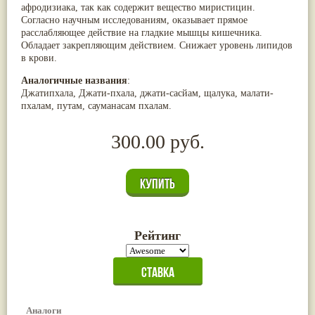
афродизиака, так как содержит вещество миристицин.
Жасмин
(8)
Согласно научным исследованиям, оказывает прямое
Каранджа
(8)
расслабляющее действие на гладкие мышцы кишечника.
Касторовое масло
(8)
Обладает закрепляющим действием. Снижает уровень липидов
Кутаки
(8)
в крови.
Мята
(8)
Пушкара
(8)
Аналогичные названия
:
more...
Джатипхала, Джати-пхала, джати-сасйам, щалука, малати-
пхалам, путам, сауманасам пхалам.
300.00 руб.
Рейтинг
Аналоги