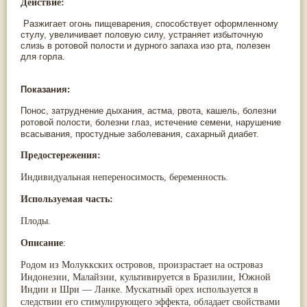
Действие:
Паслён черный
(13)
Ипомея
(12)
Разжигает огонь пищеварения, способствует оформленному
стулу, увеличивает половую силу, устраняет избыточную
Коричник цейлонский
(12)
слизь в ротовой полости и дурного запаха изо рта, полезен
Мирра
(12)
для горла.
Розовая соль
(12)
Сверция
(12)
Виноград
(11)
Показания:
Каменная соль
(11)
Коровье молоко
(11)
Понос, затруднение дыхания, астма, рвота, кашель, болезни
Мукуна жгучая
(11)
ротовой полости, болезни глаз, истечение семени, нарушение
Ним
(11)
всасывания, простудные заболевания, сахарный диабет.
Патала
(11)
Предостережения:
Перец чаба
(11)
Соссюрея/кушта
(11)
Индивидуальная непереносимость, беременность.
Турпет
(11)
Алойное дерево
(10)
Используемая часть:
Асафетида
(10)
Пармелия
(10)
Плоды.
Тмин обыкновенный
(10)
Описание
:
Ашока
(9)
Вишня гималайская
(9)
Родом из Молуккских островов, произрастает на островаз
Данти
(9)
Индонезии, Малайзии, культивируется в Бразилии, Южной
Мурва
(9)
Индии и Шри — Ланке. Мускатный орех используется в
Птерокарпус мешковидный
(9)
следствии его стимулирующего эффекта, обладает свойствами
Юстиция сосудистая/Васака
(9)