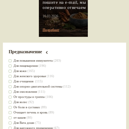
пишите на e-mail, мы
оперативно отвечаем
16.03.2026
Подробнее
Предназначение
Для повышения иммунитета
(203)
Для пищеварения
(196)
Для кожи
(165)
Для женского здоровья
(116)
Для очищения
(115)
Для опорно-двигательной системы
(112)
Для омоложения
(111)
От простуды и гриппа
(106)
Для волос
(92)
От боли в суставах
(89)
Очищает печень и кровь
(89)
от кашля
(80)
Для Вата доши
(75)
Для наружного применения
(67)