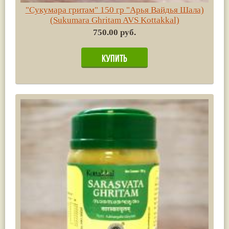
"Сукумара гритам" 150 гр "Арья Вайдья Шала)
(Sukumara Ghritam AVS Kottakkal)
750.00 руб.