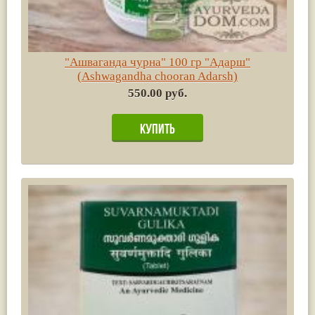
"Ашваганда чурна" 100 гр "Адарш"
(Ashwagandha chooran Adarsh)
550.00 руб.