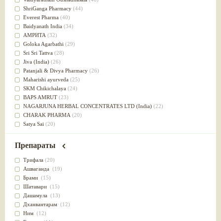
Успокоительное
(36)
ShriGanga Pharmacy
(44)
Для глаз
(34)
Everest Pharma
(40)
от геморроя
(34)
Baidyanath India
(34)
Противовоспалительное
(34)
АМРИТА
(32)
Для Питта доши
(32)
Goloka Agarbathi
(29)
Для сердца
(32)
Sri Sri Tattva
(28)
Для сосудов головного мозга
(32)
Jiva (India)
(26)
Для полости рта
(32)
Patanjali & Divya Pharmacy
(26)
Дефицит железа
(31)
Maharishi ayurveda
(25)
Для лица
(31)
SKM Chikichalaya
(24)
Употребление в пищу
(30)
BAPS AMRUT
(23)
Ароматерапия
(29)
NAGARJUNA HERBAL CONCENTRATES LTD (India)
(22)
Жаропонижающее
(29)
CHARAK PHARMA
(20)
для памяти
(28)
Satya Sai
(20)
для почек
(28)
Vyas
(20)
Обезболивающие
(28)
Bipha
(19)
Препараты
Слабительное
(28)
Kerala Ayurveda
(19)
Афродизиак
(27)
Organic India pvt ltd
(18)
Трифала
(20)
Напитки
(27)
Lalita
(16)
Ашваганда
(19)
Для йоги
(27)
Ashtang Herbals
(15)
Брами
(15)
Для потенции
(26)
Alarsin
(14)
Шатавари
(15)
Для душа
(25)
Vasu Health care
(14)
Дашамула
(13)
для концентрации внимания
(25)
Baraka
(13)
Дханвантарам
(12)
при нарушении эрекции
(25)
Dabur India Ltd
(13)
Ним
(12)
при неврозе
(25)