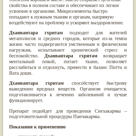
Паслён черный
(13)
свойства в полном составе и обеспечивает их легкое
Ипомея
(12)
усвоение в организме. Микроэлементы быстро
Коричник цейлонский
(12)
попадают к нужным тканям и органам, напрямую
Мирра
(12)
воздействуют на проблему и ускоряют выздоровление.
Розовая соль
(12)
Сверция
(12)
Дханвантара гхритам
подходит для жителей
Виноград
(11)
мегаполисов и средних городов, которые из-за темпа
Каменная соль
(11)
жизни часто подвергаются умственным и физическим
Коровье молоко
(11)
нагрузкам, испытывают хронический стресс и
Мукуна жгучая
(11)
беспокойство.
Дханвантара гхритам
возвращает
Ним
(11)
ментальный покой, питает ткани, позволяет
Патала
(11)
расслабиться и отдохнуть, привести в баланс Питта и
Перец чаба
(11)
Вата доши.
Соссюрея/кушта
(11)
Турпет
(11)
Дханвантара гхритам
способствует быстрому
Алойное дерево
(10)
выведению вредных веществ. Организм очищается,
Асафетида
(10)
подготавливается к лечению заболеваний и лучше
Пармелия
(10)
функционирует.
Тмин обыкновенный
(10)
Ашока
(9)
Препарат подойдет для проведения Снехакармы –
Вишня гималайская
(9)
подготовительной процедуры Панчакармы.
Данти
(9)
Мурва
(9)
Показания к применению
Птерокарпус мешковидный
(9)
Юстиция сосудистая/Васака
(9)