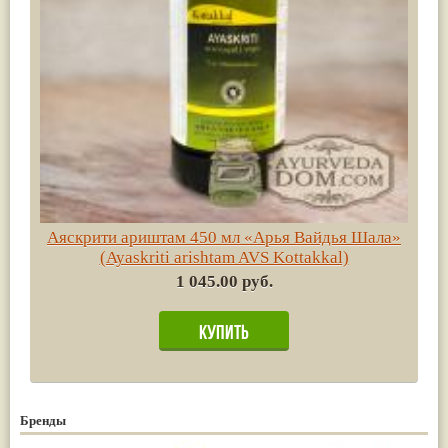
Аяскрити ариштам 450 мл «Арья Вайдья Шала»
(Ayaskriti arishtam AVS Kottakkal)
1 045.00 руб.
Бренды