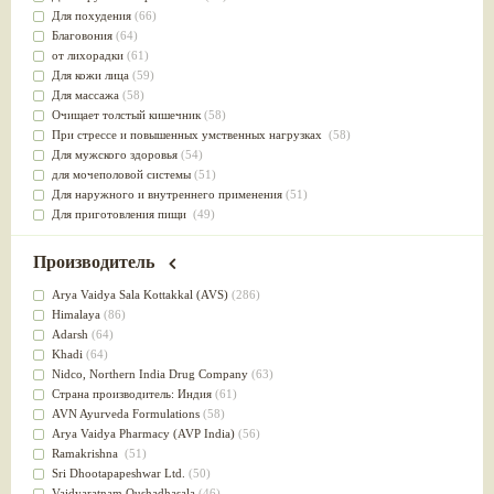
Для похудения
(66)
Благовония
(64)
от лихорадки
(61)
Для кожи лица
(59)
Для массажа
(58)
Очищает толстый кишечник
(58)
При стрессе и повышенных умственных нагрузках
(58)
Для мужского здоровья
(54)
для мочеполовой системы
(51)
Для наружного и внутреннего применения
(51)
Для приготовления пищи
(49)
от инфекций мочеполовой системы
(49)
Для стабилизации деятельности ЦНС
(47)
Производитель
для суставов
(47)
Лечит опухоли и отеки
(46)
Arya Vaidya Sala Kottakkal (AVS)
(286)
Для медитации
(44)
Himalaya
(86)
выводит токсины
(43)
Adarsh
(64)
Для здоровья печени
(41)
Khadi
(64)
Для тела
(39)
Nidсo, Northern India Drug Company
(63)
для очищения крови
(38)
Страна производитель: Индия
(61)
При диабете
(38)
AVN Ayurveda Formulations
(58)
Антиоксидант
(37)
Arya Vaidya Pharmacy (AVP India)
(56)
Для Капха(Кафа) доши
(37)
Ramakrishna
(51)
От паразитов
(37)
Sri Dhootapapeshwar Ltd.
(50)
При расстройстве желудка
(36)
Vaidyaratnam Oushadhasala
(46)