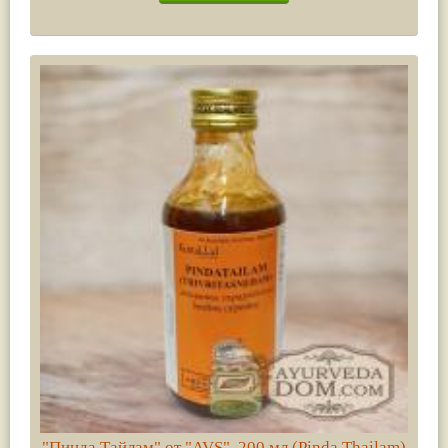
"Пинда Тайлам" от "AVS", 200 мл (Pinda Thailam)