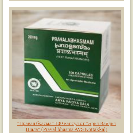
"Правал бхасма" 100 капсул от "Арья Вайдья
Шала" (Praval bhasma AVS Kottakkal)