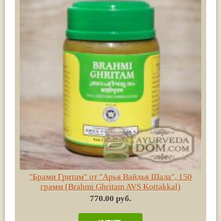
"Брами Гритам" от "Арья Вайдья Шала", 150
грамм (Brahmi Ghritam AVS Kottakkal)
770.00 руб.