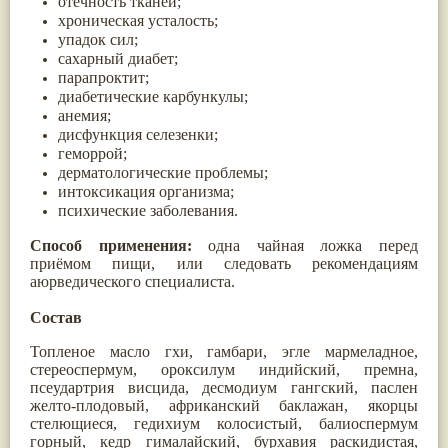
отечность тканей;
Жасмин
(8)
хроническая усталость;
Каранджа
(8)
упадок сил;
Касторовое масло
(8)
сахарный диабет;
Кутаки
(8)
парапроктит;
Мята
(8)
диабетические карбункулы;
Пушкара
(8)
анемия;
more...
дисфункция селезенки;
геморрой;
дерматологические проблемы;
интоксикация организма;
психические заболевания.
Способ применения:
одна чайная ложка перед
приёмом пищи, или следовать рекомендациям
аюрведического специалиста.
Состав
Топленое масло гхи, гамбари, эгле мармеладное,
стереоспермум, ороксилум индийский, премна,
псеудартрия висцида, десмодиум гангский, паслен
желто-плодовый, африканский баклажан, якорцы
стелющиеся, гедихиум колосистый, балиоспермум
горный, кедр гималайский, бурхавия раскидистая,