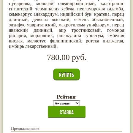
пунарнава, молочай олеандролистный, калотропис
гигантский, терминалия хебула, неоламарская кадамба,
семекарпус анакардиум, индийский бук, кратева, перец
длинный, девясил высокий, ячмень обыкновенный,
зизифус мавританский, макротилома унифлорум, перец
яванский длинный, аир тростниковый, гомоноя
рипария, мордовник, оперкулина турпетум, эмбелия
кислая, маллотус филиппинский, ротека пильчатая,
имбирь лекарственный.
780.00 руб.
Рейтинг
Предназначение