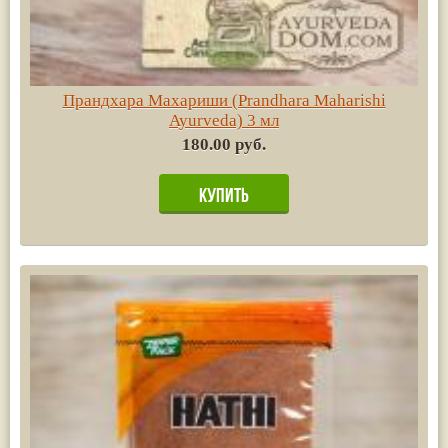
Прандхара Махариши (Prandhara Maharishi
Ayurvedа) 3 мл
180.00 руб.