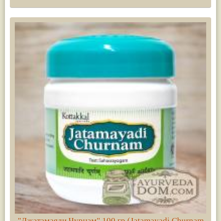
"Джатамаяди Чурнам" 100 гр (Jatamayadi Churnam