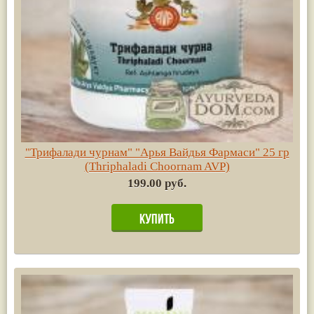
"Трифалади чурнам" "Арья Вайдья Фармаси" 25 гр
(Thriphaladi Choornam AVP)
199.00 руб.