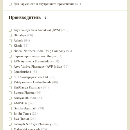
Для наружного и внутреннего применения
(51)
Для приготовления пищи
(49)
от инфекций мочеполовой системы
(49)
Производитель
Для стабилизации деятельности ЦНС
(47)
для суставов
(47)
Arya Vaidya Sala Kottakkal (AVS)
(286)
Лечит опухоли и отеки
(46)
Himalaya
(86)
Для медитации
(44)
Adarsh
(64)
выводит токсины
(43)
Khadi
(64)
Для здоровья печени
(41)
Nidсo, Northern India Drug Company
(63)
Для тела
(39)
Страна производитель: Индия
(61)
для очищения крови
(38)
AVN Ayurveda Formulations
(58)
При диабете
(38)
Arya Vaidya Pharmacy (AVP India)
(56)
Антиоксидант
(37)
Ramakrishna
(51)
Для Капха(Кафа) доши
(37)
Sri Dhootapapeshwar Ltd.
(50)
От паразитов
(37)
Vaidyaratnam Oushadhasala
(46)
При расстройстве желудка
(36)
ShriGanga Pharmacy
(44)
Успокоительное
(36)
Everest Pharma
(40)
Для глаз
(34)
Baidyanath India
(34)
от геморроя
(34)
АМРИТА
(32)
Противовоспалительное
(34)
Goloka Agarbathi
(29)
Для Питта доши
(32)
Sri Sri Tattva
(28)
Для сердца
(32)
Jiva (India)
(26)
Для сосудов головного мозга
(32)
Patanjali & Divya Pharmacy
(26)
Для полости рта
(32)
Maharishi ayurveda
(25)
Дефицит железа
(31)