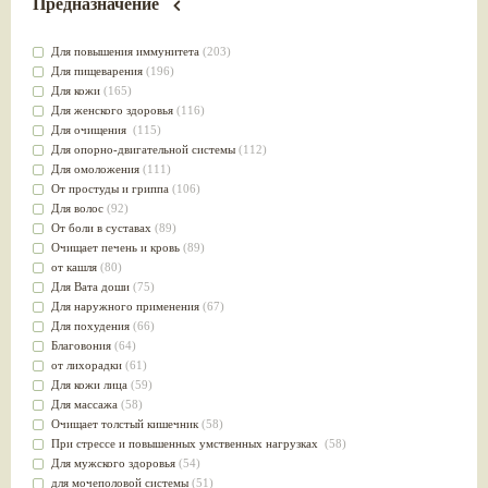
Предназначение
Для повышения иммунитета
(203)
Для пищеварения
(196)
Для кожи
(165)
Для женского здоровья
(116)
Для очищения
(115)
Для опорно-двигательной системы
(112)
Для омоложения
(111)
От простуды и гриппа
(106)
Для волос
(92)
От боли в суставах
(89)
Очищает печень и кровь
(89)
от кашля
(80)
Для Вата доши
(75)
Для наружного применения
(67)
Для похудения
(66)
Благовония
(64)
от лихорадки
(61)
Для кожи лица
(59)
Для массажа
(58)
Очищает толстый кишечник
(58)
При стрессе и повышенных умственных нагрузках
(58)
Для мужского здоровья
(54)
для мочеполовой системы
(51)