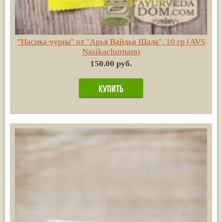
"Насика чурна" от "Арья Вайдья Шала", 10 гр (AVS
Nasikachurnam)
150.00 руб.