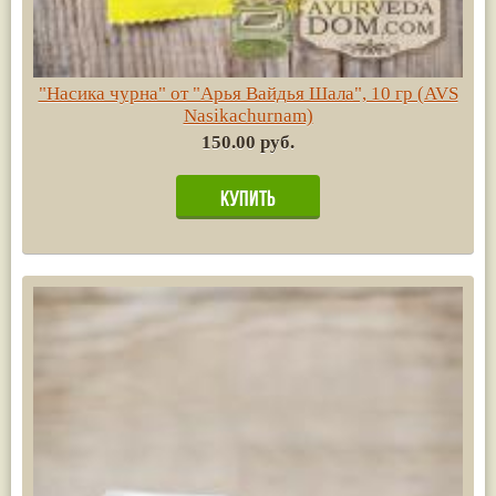
"Насика чурна" от "Арья Вайдья Шала", 10 гр (AVS
Nasikachurnam)
150.00 руб.