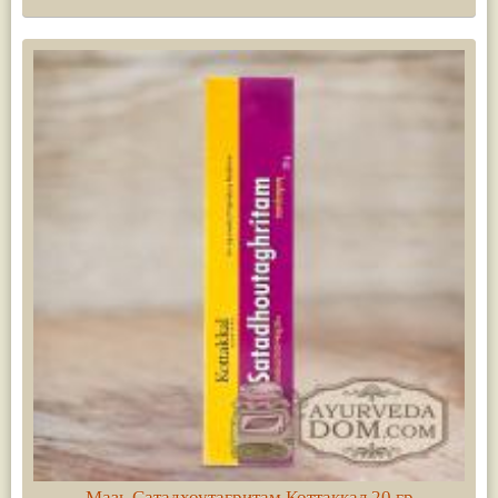
Мазь Сатадхоутагритам Коттаккал 20 гр