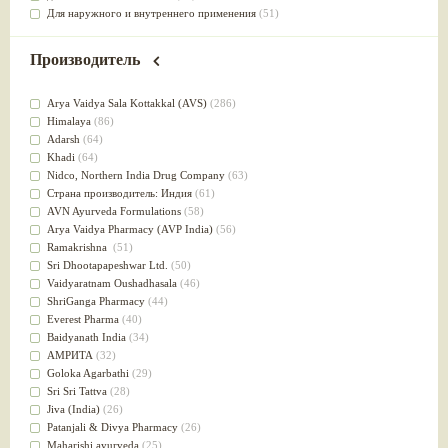
Для наружного и внутреннего применения
(51)
Для приготовления пищи
(49)
от инфекций мочеполовой системы
(49)
Производитель
Для стабилизации деятельности ЦНС
(47)
для суставов
(47)
Arya Vaidya Sala Kottakkal (AVS)
(286)
Лечит опухоли и отеки
(46)
Himalaya
(86)
Для медитации
(44)
Adarsh
(64)
выводит токсины
(43)
Khadi
(64)
Для здоровья печени
(41)
Nidсo, Northern India Drug Company
(63)
Для тела
(39)
Страна производитель: Индия
(61)
для очищения крови
(38)
AVN Ayurveda Formulations
(58)
При диабете
(38)
Arya Vaidya Pharmacy (AVP India)
(56)
Антиоксидант
(37)
Ramakrishna
(51)
Для Капха(Кафа) доши
(37)
Sri Dhootapapeshwar Ltd.
(50)
От паразитов
(37)
Vaidyaratnam Oushadhasala
(46)
При расстройстве желудка
(36)
ShriGanga Pharmacy
(44)
Успокоительное
(36)
Everest Pharma
(40)
Для глаз
(34)
Baidyanath India
(34)
от геморроя
(34)
АМРИТА
(32)
Противовоспалительное
(34)
Goloka Agarbathi
(29)
Для Питта доши
(32)
Sri Sri Tattva
(28)
Для сердца
(32)
Jiva (India)
(26)
Для сосудов головного мозга
(32)
Patanjali & Divya Pharmacy
(26)
Для полости рта
(32)
Maharishi ayurveda
(25)
Дефицит железа
(31)