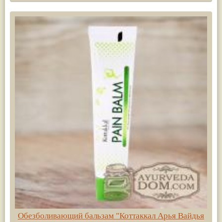
Обезболивающий бальзам "Коттаккал Арья Вайдья