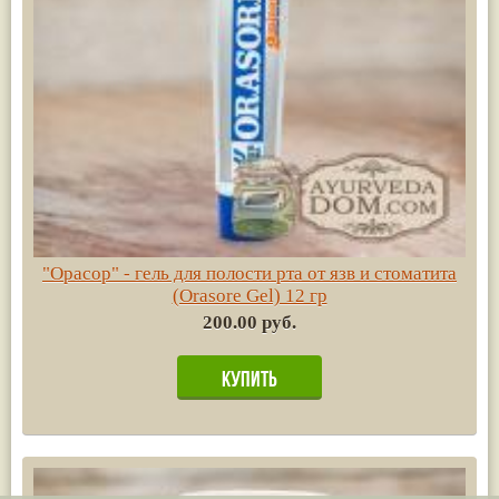
"Орасор" - гель для полости рта от язв и стоматита
(Orasore Gel) 12 гр
200.00 руб.