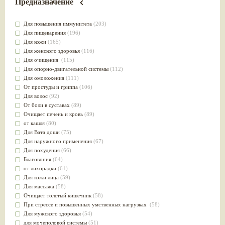
Предназначение
Для повышения иммунитета
(203)
Для пищеварения
(196)
Для кожи
(165)
Для женского здоровья
(116)
Для очищения
(115)
Для опорно-двигательной системы
(112)
Для омоложения
(111)
От простуды и гриппа
(106)
Для волос
(92)
От боли в суставах
(89)
Очищает печень и кровь
(89)
от кашля
(80)
Для Вата доши
(75)
Для наружного применения
(67)
Для похудения
(66)
Благовония
(64)
от лихорадки
(61)
Для кожи лица
(59)
Для массажа
(58)
Очищает толстый кишечник
(58)
При стрессе и повышенных умственных нагрузках
(58)
Для мужского здоровья
(54)
для мочеполовой системы
(51)