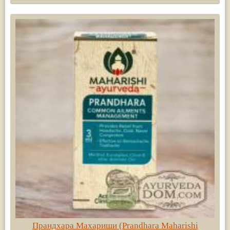
Прандхара Махариши (Prandhara Maharishi