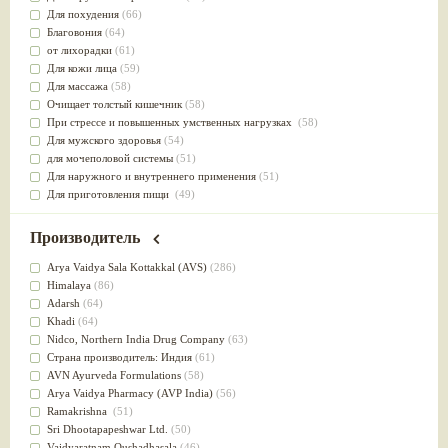
Для похудения
(66)
Благовония
(64)
от лихорадки
(61)
Для кожи лица
(59)
Для массажа
(58)
Очищает толстый кишечник
(58)
При стрессе и повышенных умственных нагрузках
(58)
Для мужского здоровья
(54)
для мочеполовой системы
(51)
Для наружного и внутреннего применения
(51)
Для приготовления пищи
(49)
от инфекций мочеполовой системы
(49)
Для стабилизации деятельности ЦНС
(47)
Производитель
для суставов
(47)
Лечит опухоли и отеки
(46)
Arya Vaidya Sala Kottakkal (AVS)
(286)
Для медитации
(44)
Himalaya
(86)
выводит токсины
(43)
Adarsh
(64)
Для здоровья печени
(41)
Khadi
(64)
Для тела
(39)
Nidсo, Northern India Drug Company
(63)
для очищения крови
(38)
Страна производитель: Индия
(61)
При диабете
(38)
AVN Ayurveda Formulations
(58)
Антиоксидант
(37)
Arya Vaidya Pharmacy (AVP India)
(56)
Для Капха(Кафа) доши
(37)
Ramakrishna
(51)
От паразитов
(37)
Sri Dhootapapeshwar Ltd.
(50)
При расстройстве желудка
(36)
Vaidyaratnam Oushadhasala
(46)