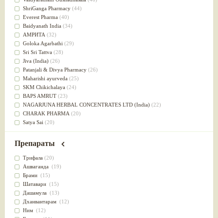
Успокоительное
(36)
ShriGanga Pharmacy
(44)
Для глаз
(34)
Everest Pharma
(40)
от геморроя
(34)
Baidyanath India
(34)
Противовоспалительное
(34)
АМРИТА
(32)
Для Питта доши
(32)
Goloka Agarbathi
(29)
Для сердца
(32)
Sri Sri Tattva
(28)
Для сосудов головного мозга
(32)
Jiva (India)
(26)
Для полости рта
(32)
Patanjali & Divya Pharmacy
(26)
Дефицит железа
(31)
Maharishi ayurveda
(25)
Для лица
(31)
SKM Chikichalaya
(24)
Употребление в пищу
(30)
BAPS AMRUT
(23)
Ароматерапия
(29)
NAGARJUNA HERBAL CONCENTRATES LTD (India)
(22)
Жаропонижающее
(29)
CHARAK PHARMA
(20)
для памяти
(28)
Satya Sai
(20)
для почек
(28)
Vyas
(20)
Обезболивающие
(28)
Bipha
(19)
Препараты
Слабительное
(28)
Kerala Ayurveda
(19)
Афродизиак
(27)
Organic India pvt ltd
(18)
Трифала
(20)
Напитки
(27)
Lalita
(16)
Ашваганда
(19)
Для йоги
(27)
Ashtang Herbals
(15)
Брами
(15)
Для потенции
(26)
Alarsin
(14)
Шатавари
(15)
Для душа
(25)
Vasu Health care
(14)
Дашамула
(13)
для концентрации внимания
(25)
Baraka
(13)
Дханвантарам
(12)
при нарушении эрекции
(25)
Dabur India Ltd
(13)
Ним
(12)
при неврозе
(25)