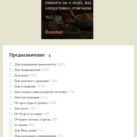
пишите на e-mail, мы
оперативно отвечаем
16.03.2026
Подробнее
Предназначение
Для повышения иммунитета
(203)
Для пищеварения
(196)
Для кожи
(165)
Для женского здоровья
(116)
Для очищения
(115)
Для опорно-двигательной системы
(112)
Для омоложения
(111)
От простуды и гриппа
(106)
Для волос
(92)
От боли в суставах
(89)
Очищает печень и кровь
(89)
от кашля
(80)
Для Вата доши
(75)
Для наружного применения
(67)