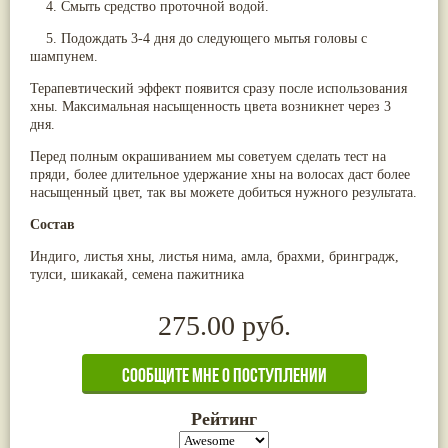
4. Смыть средство проточной водой.
Жасмин
(8)
Каранджа
(8)
5. Подождать 3-4 дня до следующего мытья головы с
Касторовое масло
(8)
шампунем.
Кутаки
(8)
Терапевтический эффект появится сразу после использования
Мята
(8)
хны. Максимальная насыщенность цвета возникнет через 3
Пушкара
(8)
more...
дня.
Перед полным окрашиванием мы советуем сделать тест на
пряди, более длительное удержание хны на волосах даст более
насыщенный цвет, так вы можете добиться нужного результата.
Состав
Индиго, листья хны, листья нима, амла, брахми, бринградж,
тулси, шикакай, семена пажитника
275.00 руб.
Рейтинг