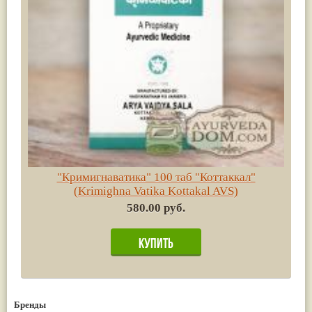
"Кримигнаватика" 100 таб "Коттаккал"
(Krimighna Vatika Kottakal AVS)
580.00 руб.
Бренды