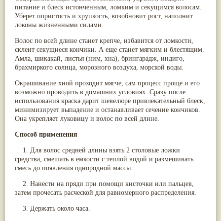
питание и блеск истонченным, ломким и секущимся волосам.
Паслён черный
(13)
Уберет пористость и хрупкость, возобновит рост, наполнит
Ипомея
(12)
локоны жизненными силами.
Коричник цейлонский
(12)
Мирра
(12)
Волос по всей длине станет крепче, избавится от ломкости,
Розовая соль
(12)
склеит секущиеся кончики. А еще станет мягким и блестящим.
Сверция
(12)
Амла, шикакай, листья (ним, хна), брингарадж, индиго,
Виноград
(11)
брахмиркого солнца, морозного воздуха, морской воды.
Каменная соль
(11)
Коровье молоко
(11)
Окрашивание хной проходит мягче, сам процесс проще и его
Мукуна жгучая
(11)
возможно проводить в домашних условиях. Сразу после
Ним
(11)
использования краска дарит шевелюре привлекательный блеск,
Патала
(11)
минимизирует выпадение и останавливает сечение кончиков.
Перец чаба
(11)
Она укрепляет луковицу и волос по всей длине.
Соссюрея/кушта
(11)
Турпет
(11)
Способ применения
Алойное дерево
(10)
Асафетида
(10)
1. Для волос средней длины взять 2 столовые ложки
Пармелия
(10)
средства, смешать в емкости с теплой водой и размешивать
Тмин обыкновенный
(10)
смесь до появления однородной массы.
Ашока
(9)
2. Нанести на пряди при помощи кисточки или пальцев,
Вишня гималайская
(9)
затем прочесать расческой для равномерного распределения.
Данти
(9)
Мурва
(9)
3. Держать около часа.
Птерокарпус мешковидный
(9)
Юстиция сосудистая/Васака
(9)