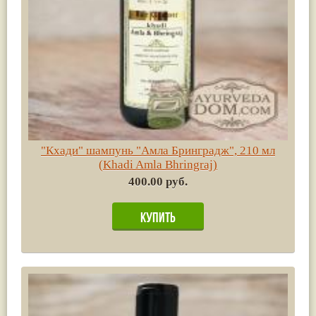
"Кхади" шампунь "Амла Бринградж", 210 мл
(Khadi Amla Bhringraj)
400.00 руб.