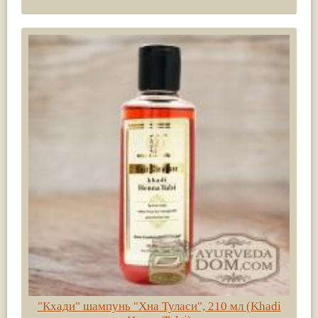
"Кхади" шампунь "Хна Туласи", 210 мл (Khadi