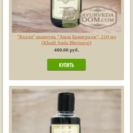
"Кхади" шампунь "Амла Бринградж", 210 мл
(Khadi Amla Bhringraj)
400.00 руб.