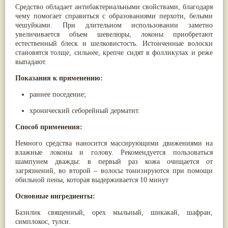
Средство обладает антибактериальными свойствами, благодаря
Мускатный орех
(13)
чему помогает справиться с образованиями перхоти, белыми
Пажитник
(13)
чешуйками. При длительном использовании заметно
Паслён черный
(13)
увеличивается объем шевелюры, локоны приобретают
Ипомея
(12)
естественный блеск и шелковистость. Истонченные волоски
Коричник цейлонский
(12)
становятся толще, сильнее, крепче сидят в фолликулах и реже
Мирра
(12)
выпадают.
Розовая соль
(12)
Сверция
(12)
Показания к применению:
Виноград
(11)
Каменная соль
(11)
раннее поседение;
Коровье молоко
(11)
Мукуна жгучая
(11)
хронический себорейный дерматит.
Ним
(11)
Патала
(11)
Способ применения:
Перец чаба
(11)
Немного средства наносится массирующими движениями на
Соссюрея/кушта
(11)
влажные локоны и голову. Рекомендуется пользоваться
Турпет
(11)
шампунем дважды: в первый раз кожа очищается от
Алойное дерево
(10)
загрязнений, во второй – волосы тонизируются при помощи
Асафетида
(10)
обильной пены, которая выдерживается 10 минут
Пармелия
(10)
Тмин обыкновенный
(10)
Основные ингредиенты:
Ашока
(9)
Вишня гималайская
(9)
Базилик священный, орех мыльный, шикакай, шафран,
Данти
(9)
симплокос, тулси.
Мурва
(9)