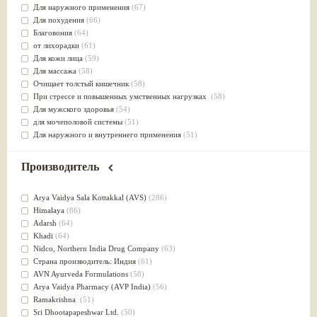
Для наружного применения
(67)
Для похудения
(66)
Благовония
(64)
от лихорадки
(61)
Для кожи лица
(59)
Для массажа
(58)
Очищает толстый кишечник
(58)
При стрессе и повышенных умственных нагрузках
(58)
Для мужского здоровья
(54)
для мочеполовой системы
(51)
Для наружного и внутреннего применения
(51)
Для приготовления пищи
(49)
от инфекций мочеполовой системы
(49)
Производитель
Для стабилизации деятельности ЦНС
(47)
для суставов
(47)
Arya Vaidya Sala Kottakkal (AVS)
(286)
Лечит опухоли и отеки
(46)
Himalaya
(86)
Для медитации
(44)
Adarsh
(64)
выводит токсины
(43)
Khadi
(64)
Для здоровья печени
(41)
Nidсo, Northern India Drug Company
(63)
Для тела
(39)
Страна производитель: Индия
(61)
для очищения крови
(38)
AVN Ayurveda Formulations
(58)
При диабете
(38)
Arya Vaidya Pharmacy (AVP India)
(56)
Антиоксидант
(37)
Ramakrishna
(51)
Для Капха(Кафа) доши
(37)
Sri Dhootapapeshwar Ltd.
(50)
От паразитов
(37)