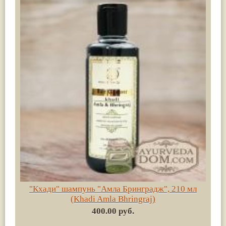
"Кхади" шампунь "Амла Бринградж", 210 мл
(Khadi Amla Bhringraj)
400.00 руб.