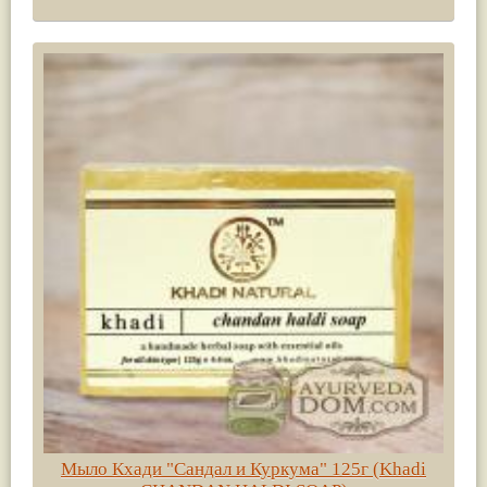
Мыло Кхади "Сандал и Куркума" 125г (Khadi