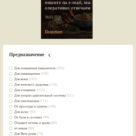
пишите на e-mail, мы
оперативно отвечаем
16.03.2026
Подробнее
Предназначение
Для повышения иммунитета
(203)
Для пищеварения
(196)
Для кожи
(165)
Для женского здоровья
(116)
Для очищения
(115)
Для опорно-двигательной системы
(112)
Для омоложения
(111)
От простуды и гриппа
(106)
Для волос
(92)
От боли в суставах
(89)
Очищает печень и кровь
(89)
от кашля
(80)
Для Вата доши
(75)