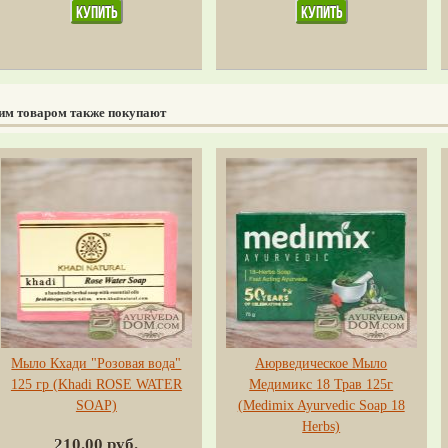
тим товаром также покупают
Мыло Кхади "Розовая вода"
Аюрведическое Мыло
125 гр (Khadi ROSE WATER
Медимикс 18 Трав 125г
SOAP)
(Medimix Ayurvedic Soap 18
Herbs)
210.00 руб.