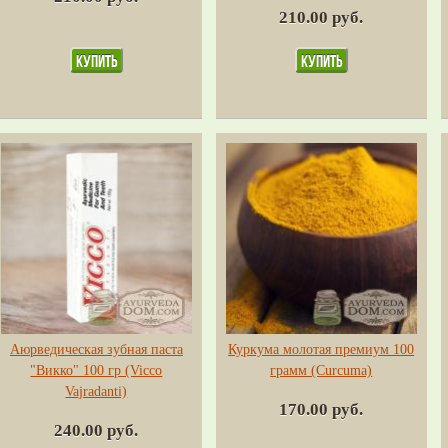
210.00 руб.
Аюрведическая зубная паста
Куркума молотая премиум 100
"Викко" 100 гр (Vicco
грамм (Сurсuma)
Vajradanti)
170.00 руб.
240.00 руб.