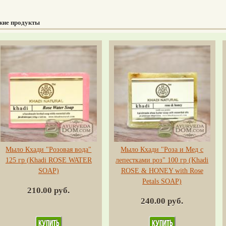
жие продукты
Мыло Кхади "Розовая вода"
Мыло Кхади "Роза и Мед с
125 гр (Khadi ROSE WATER
лепестками роз" 100 гр (Khadi
SOAP)
ROSE & HONEY with Rose
Petals SOAP)
210.00 руб.
240.00 руб.