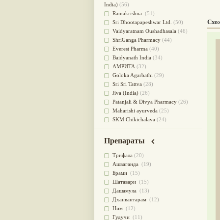
для очищения крови
(38)
India)
(56)
При диабете
(38)
Ramakrishna
(51)
Схо
Антиоксидант
(37)
Sri Dhootapapeshwar Ltd.
(50)
Для Капха(Кафа) доши
(37)
Vaidyaratnam Oushadhasala
(46)
От паразитов
(37)
ShriGanga Pharmacy
(44)
При расстройстве желудка
(36)
Everest Pharma
(40)
Успокоительное
(36)
Baidyanath India
(34)
Для глаз
(34)
АМРИТА
(32)
от геморроя
(34)
Goloka Agarbathi
(29)
Противовоспалительное
(34)
Sri Sri Tattva
(28)
Для Питта доши
(32)
Jiva (India)
(26)
Для сердца
(32)
Patanjali & Divya Pharmacy
(26)
Для сосудов головного мозга
Maharishi ayurveda
(25)
(32)
SKM Chikichalaya
(24)
Для полости рта
(32)
BAPS AMRUT
(23)
Дефицит железа
(31)
NAGARJUNA HERBAL
Препараты
Для лица
(31)
CONCENTRATES LTD (India)
(22)
Употребление в пищу
(30)
CHARAK PHARMA
(20)
Трифала
(20)
Ароматерапия
(29)
Satya Sai
(20)
Ашваганда
(19)
Жаропонижающее
(29)
Vyas
(20)
Брами
(15)
для памяти
(28)
Bipha
(19)
Шатавари
(15)
для почек
(28)
Kerala Ayurveda
(19)
Дашамула
(13)
Обезболивающие
(28)
Organic India pvt ltd
(18)
Дханвантарам
(12)
Слабительное
(28)
Lalita
(16)
Ним
(12)
Афродизиак
(27)
Ashtang Herbals
(15)
Гудучи
(11)