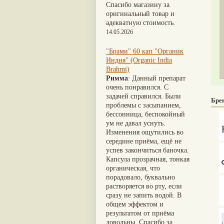
Nirdosh
(3)
Шиладжит
(20)
Спасибо магазину за
Агастья расаяна
(3)
Арджуна
(19)
оригинальный товар и
Ашта чурна
(3)
Касмарья
(19)
адекватную стоимость.
Аштаваргам
(3)
Кориандр
(19)
14.05.2026
Брами вати с золотом
(3)
Туласи
(18)
Брахма расаяна
(3)
Барбарис индийский
(17)
"Брами" 60 кап "Органик
Брихатьяди
(3)
Зира
(17)
Индия" (Organic India
Видарьяди
(3)
Крапива индийская
(17)
Brahmi)
Гуггул
(3)
Патола
(17)
Римма
: Данный препарат
Дханвантарам 101
(3)
Холарена - Кутаджа
(17)
очень понравился. С
Дханвантарам тайлам
(3)
Шионака
(17)
задачей справился. Были
Кайлаш дживан
(3)
Бре
Аджван/Ажгон
(16)
проблемы с засыпанием,
Кальянака гритам
(3)
Акация катеху
(16)
бессонница, беспокойный
Кримикутхар рас
(3)
Кальций
(16)
ум не давал уснуть.
Кунжутное масло
(3)
Укроп пахучий
(16)
Изменения ощутились во
Кутаджа
(3)
Дашамула
(15)
середине приёма, ещё не
Кширабала
(3)
Лодхра
(14)
успев закончиться баночка.
Лив 52
(3)
Моринга
(14)
Капсула прозрачная, тонкая
more...
Перец кубеба
(14)
органическая, что
Сахарный тростник
(14)
порадовало, буквально
Бхунимба/Андрографис
растворяется во рту, если
метельчатый
(13)
сразу не запить водой. В
Гвоздика
(13)
общем эффектом и
Кассия трубчатая
(13)
результатом от приёма
Мезуя железная
(13)
довольны. Спасибо за