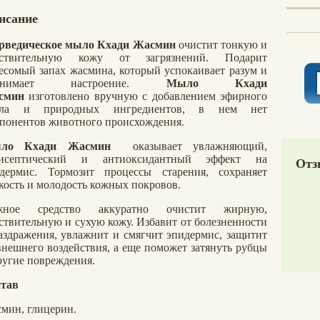
исание
рведическое мыло Кхади Жасмин
очистит тонкую и
вствительную кожу от загрязнений. Подарит
есомый запах жасмина, который успокаивает разум и
днимает настроение.
М
ыло Кхади
смин
изготовлено вручную с добавлением эфирного
сла и природных ингредиентов, в нем нет
понентов животного происхождения.
ло
Кхади Жасмин
оказывает увлажняющий,
тисептический и антиоксидантный эффект на
Отз
дермис. Тормозит процессы старения, сохраняет
кость и молодость кожных покровов.
жное средство аккуратно очистит жирную,
ствительную и сухую кожу. Избавит от болезненности
аздражения, увлажнит и смягчит эпидермис, защитит
внешнего воздействия, а еще поможет затянуть рубцы
ругие повреждения.
тав
мин, глицерин.