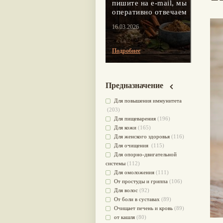
пишите на e-mail, мы
оперативно отвечаем
16.03.2026
Подробнее
Предназначение
Для повышения иммунитета
(203)
Для пищеварения
(196)
Для кожи
(165)
Для женского здоровья
(116)
Для очищения
(115)
Для опорно-двигательной
системы
(112)
Для омоложения
(111)
От простуды и гриппа
(106)
Для волос
(92)
От боли в суставах
(89)
Очищает печень и кровь
(89)
от кашля
(80)