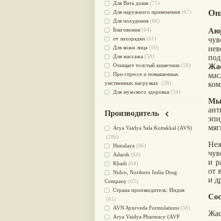
Для Вата доши
(75)
Оп
Для наружного применения
(67)
Для похудения
(66)
Благовония
(64)
Аю
от лихорадки
(61)
чу
Для кожи лица
(59)
нев
Для массажа
(58)
по
Очищает толстый кишечник
(58)
Жа
При стрессе и повышенных
ма
умственных нагрузках
(58)
ком
Для мужского здоровья
(54)
Мы
для мочеполовой системы
(51)
ан
Для наружного и внутреннего
Производитель
эпи
применения
(51)
мяг
Для приготовления пищи
(49)
Arya Vaidya Sala Kottakkal (AVS)
от инфекций мочеполовой
(286)
Не
системы
(49)
Himalaya
(86)
чув
Для стабилизации деятельности
Adarsh
(64)
и р
ЦНС
(47)
Khadi
(64)
от 
для суставов
(47)
Nidсo, Northern India Drug
и д
Лечит опухоли и отеки
(46)
Company
(63)
Для медитации
(44)
Страна производитель: Индия
Сос
выводит токсины
(43)
(61)
Для здоровья печени
(41)
AVN Ayurveda Formulations
(58)
Жас
Для тела
(39)
Arya Vaidya Pharmacy (AVP