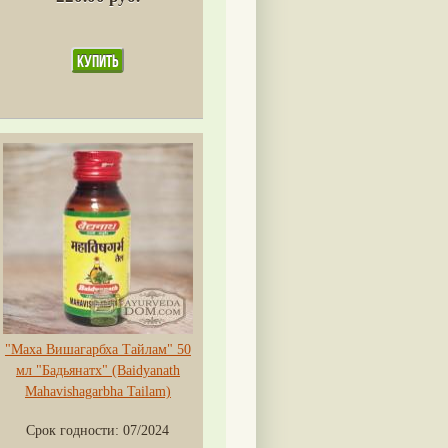
"Маха Вишагарбха Тайлам" 50
мл "Бадьянатх" (Baidyanath
Mahavishagarbha Tailam)
Срок годности:
07/2024