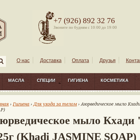
+7 (926) 892 32 76
Звоните по будням с 10:00 до 19:00
О нас
Доставка
Оплата
Друзья
Конта
МАСЛА
СПЕЦИИ
ГИГИЕНА
КОСМЕТИКА
вная
›
Гигиена
›
Для ухода за телом
› Аюрведическое мыло Кхади
P)
юрведическое мыло Кхади
25г (Khadi JASMINE SOAP)