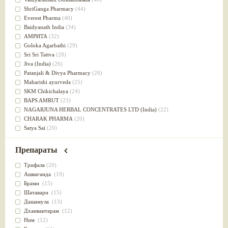
Успокоительное
(36)
ShriGanga Pharmacy
(44)
Для глаз
(34)
Everest Pharma
(40)
от геморроя
(34)
Baidyanath India
(34)
Противовоспалительное
(34)
АМРИТА
(32)
Для Питта доши
(32)
Goloka Agarbathi
(29)
Для сердца
(32)
Sri Sri Tattva
(28)
Для сосудов головного мозга
(32)
Jiva (India)
(26)
Для полости рта
(32)
Patanjali & Divya Pharmacy
(26)
Дефицит железа
(31)
Maharishi ayurveda
(25)
Для лица
(31)
SKM Chikichalaya
(24)
Употребление в пищу
(30)
BAPS AMRUT
(23)
Ароматерапия
(29)
NAGARJUNA HERBAL CONCENTRATES LTD (India)
(22)
Жаропонижающее
(29)
CHARAK PHARMA
(20)
для памяти
(28)
Satya Sai
(20)
для почек
(28)
Vyas
(20)
Обезболивающие
(28)
Bipha
(19)
Препараты
Слабительное
(28)
Kerala Ayurveda
(19)
Афродизиак
(27)
Organic India pvt ltd
(18)
Трифала
(20)
Напитки
(27)
Lalita
(16)
Ашваганда
(19)
Для йоги
(27)
Ashtang Herbals
(15)
Брами
(15)
Для потенции
(26)
Alarsin
(14)
Шатавари
(15)
Для душа
(25)
Vasu Health care
(14)
Дашамула
(13)
для концентрации внимания
(25)
Baraka
(13)
Дханвантарам
(12)
при нарушении эрекции
(25)
Dabur India Ltd
(13)
Ним
(12)
при неврозе
(25)