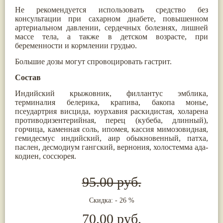
Жасмин
(8)
Не рекомендуется использовать средство без
Каранджа
(8)
консультации при сахарном диабете, повышенном
Касторовое масло
(8)
артериальном давлении, сердечных болезнях, лишней
Кутаки
(8)
массе тела, а также в детском возрасте, при
Мята
(8)
беременности и кормлении грудью.
Пушкара
(8)
Большие дозы могут спровоцировать гастрит.
more...
Состав
Индийский крыжовник, филлантус эмблика,
терминалия белерика, крапива, бакопа монье,
псеудартрия висцида, юурхавия раскидистая, холарена
противодизентерийная, перец (кубеба, длинный),
горчица, каменная соль, ипомея, кассия мимозовидная,
гемидесмус индийский, аир обыкновенный, патха,
паслен, десмодиум гангский, вернония, холостемма ада-
кодиен, соссюрея.
95.00 руб.
Скидка: - 26 %
70.00 руб.