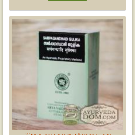
"Сарпагандхади гулика Коттаккал" при