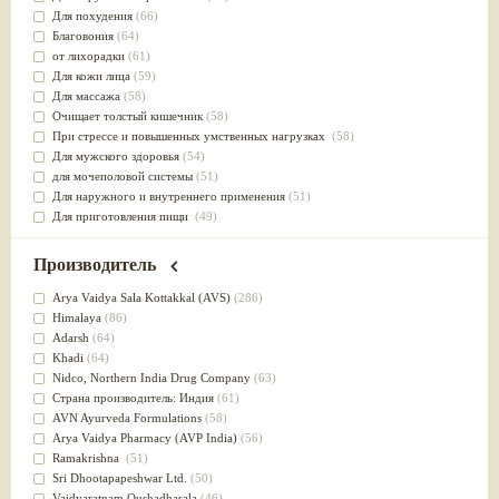
Для похудения
(66)
Благовония
(64)
от лихорадки
(61)
Для кожи лица
(59)
Для массажа
(58)
Очищает толстый кишечник
(58)
При стрессе и повышенных умственных нагрузках
(58)
Для мужского здоровья
(54)
для мочеполовой системы
(51)
Для наружного и внутреннего применения
(51)
Для приготовления пищи
(49)
от инфекций мочеполовой системы
(49)
Для стабилизации деятельности ЦНС
(47)
Производитель
для суставов
(47)
Лечит опухоли и отеки
(46)
Arya Vaidya Sala Kottakkal (AVS)
(286)
Для медитации
(44)
Himalaya
(86)
выводит токсины
(43)
Adarsh
(64)
Для здоровья печени
(41)
Khadi
(64)
Для тела
(39)
Nidсo, Northern India Drug Company
(63)
для очищения крови
(38)
Страна производитель: Индия
(61)
При диабете
(38)
AVN Ayurveda Formulations
(58)
Антиоксидант
(37)
Arya Vaidya Pharmacy (AVP India)
(56)
Для Капха(Кафа) доши
(37)
Ramakrishna
(51)
От паразитов
(37)
Sri Dhootapapeshwar Ltd.
(50)
При расстройстве желудка
(36)
Vaidyaratnam Oushadhasala
(46)