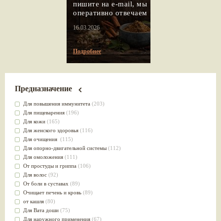
пишите на e-mail, мы
оперативно отвечаем
16.03.2026
Подробнее
Предназначение
Для повышения иммунитета
(203)
Для пищеварения
(196)
Для кожи
(165)
Для женского здоровья
(116)
Для очищения
(115)
Для опорно-двигательной системы
(112)
Для омоложения
(111)
От простуды и гриппа
(106)
Для волос
(92)
От боли в суставах
(89)
Очищает печень и кровь
(89)
от кашля
(80)
Для Вата доши
(75)
Для наружного применения
(67)