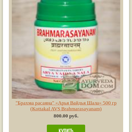
"Брахма расаяна" «Арья Вайдья Шала» 500 гр
(Kottakal AVS Brahmarasayanam)
800.00 руб.