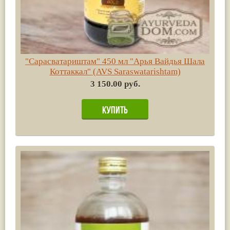
"Сарасватариштам" 450 мл "Арья Вайдья Шала
Коттаккал" (AVS Saraswatarishtam)
3 150.00 руб.