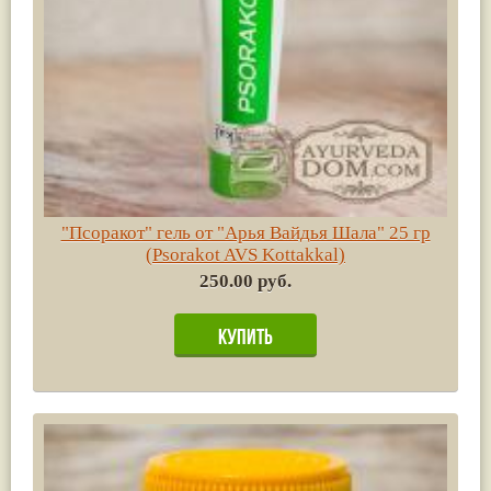
"Псоракот" гель от "Арья Вайдья Шала" 25 гр
(Psorakot AVS Kottakkal)
250.00 руб.