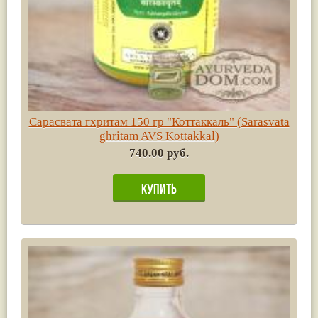
Сарасвата гхритам 150 гр "Коттаккаль" (Sarasvata
ghritam AVS Kottakkal)
740.00 руб.