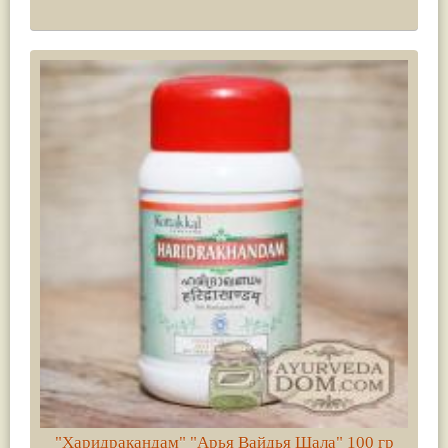
"Харидракандам" "Арья Вайдья Шала" 100 гр