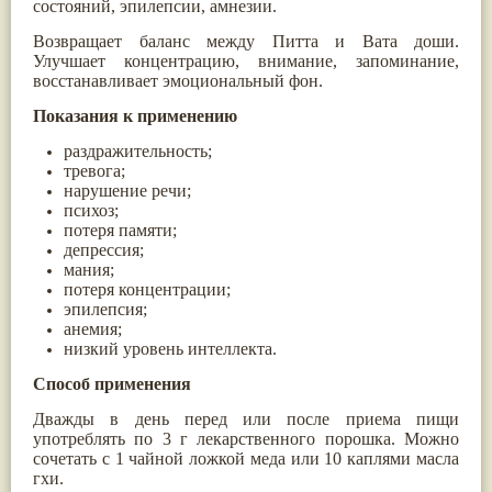
состояний, эпилепсии, амнезии.
Паслён черный
(13)
Ипомея
(12)
Возвращает баланс между Питта и Вата доши.
Коричник цейлонский
(12)
Улучшает концентрацию, внимание, запоминание,
Мирра
(12)
восстанавливает эмоциональный фон.
Розовая соль
(12)
Показания к применению
Сверция
(12)
Виноград
(11)
раздражительность;
Каменная соль
(11)
тревога;
Коровье молоко
(11)
нарушение речи;
Мукуна жгучая
(11)
психоз;
Ним
(11)
потеря памяти;
Патала
(11)
депрессия;
Перец чаба
(11)
мания;
Соссюрея/кушта
(11)
потеря концентрации;
Турпет
(11)
эпилепсия;
Алойное дерево
(10)
анемия;
Асафетида
(10)
низкий уровень интеллекта.
Пармелия
(10)
Тмин обыкновенный
(10)
Способ применения
Ашока
(9)
Вишня гималайская
(9)
Дважды в день перед или после приема пищи
Данти
(9)
употреблять по 3 г лекарственного порошка. Можно
Мурва
(9)
сочетать с 1 чайной ложкой меда или 10 каплями масла
Птерокарпус мешковидный
(9)
гхи.
Юстиция сосудистая/Васака
(9)