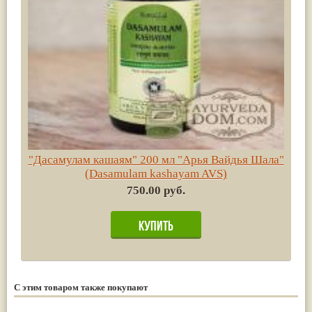
"Дасамулам кашаям" 200 мл "Арья Вайдья Шала"
(Dasamulam kashayam AVS)
750.00 руб.
С этим товаром также покупают