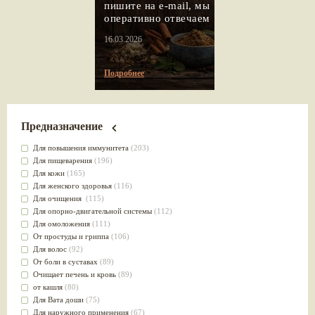
пишите на e-mail, мы
оперативно отвечаем
16.03.2026
Подробнее
Предназначение
Для повышения иммунитета
(203)
Для пищеварения
(196)
Для кожи
(165)
Для женского здоровья
(116)
Для очищения
(115)
Для опорно-двигательной системы
(112)
Для омоложения
(111)
От простуды и гриппа
(106)
Для волос
(92)
От боли в суставах
(89)
Очищает печень и кровь
(89)
от кашля
(80)
Для Вата доши
(75)
Для наружного применения
(67)