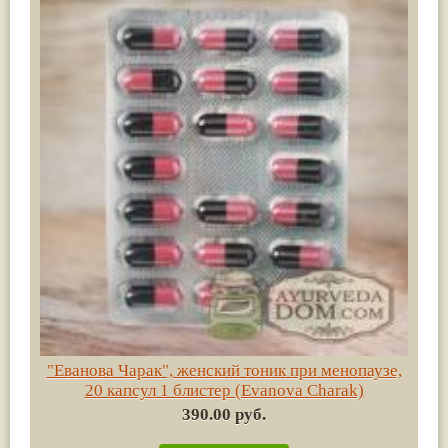
"Еванова Чарак", женский тоник при менопаузе,
20 капсул 1 блистер (Evanova Charak)
390.00 руб.