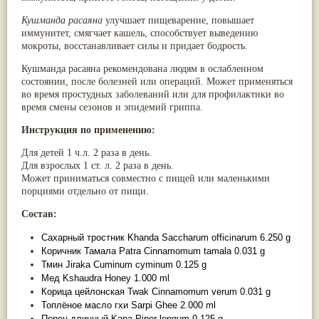
Паслён черный
(13)
Кушманда расаяна
улучшает пищеварение, повышает
Ипомея
(12)
иммунитет, смягчает кашель, способствует выведению
Коричник цейлонский
(12)
мокроты, восстанавливает силы и придает бодрость.
Мирра
(12)
Розовая соль
(12)
Кушманда расаяна рекомендована людям в ослабленном
Сверция
(12)
состоянии, после болезней или операций. Может применяться
Виноград
(11)
во время простудных заболеваний или для профилактики во
Каменная соль
(11)
время смены сезонов и эпидемий гриппа.
Коровье молоко
(11)
Мукуна жгучая
(11)
Инструкция по применению:
Ним
(11)
Патала
(11)
Для детей 1 ч.л. 2 раза в день.
Перец чаба
(11)
Для взрослых 1 ст. л. 2 раза в день.
Соссюрея/кушта
(11)
Может приниматься совместно с пищей или маленькими
Турпет
(11)
порциями отдельно от пищи.
Алойное дерево
(10)
Состав:
Асафетида
(10)
Пармелия
(10)
Сахарный тростник Khanda Saccharum officinarum 6.250 g
Тмин обыкновенный
(10)
Коричник Тамала Patra Cinnamomum tamala 0.031 g
Ашока
(9)
Тмин Jiraka Cuminum cyminum 0.125 g
Вишня гималайская
(9)
Мед Kshaudra Honey 1.000 ml
Данти
(9)
Корица цейлонская Twak Cinnamomum verum 0.031 g
Мурва
(9)
Птерокарпус мешковидный
Топлёное масло гхи Sarpi Ghee 2.000 ml
(9)
Юстиция сосудистая/Васака
(9)
Перец длинный Kana Piper longum 0.125 g