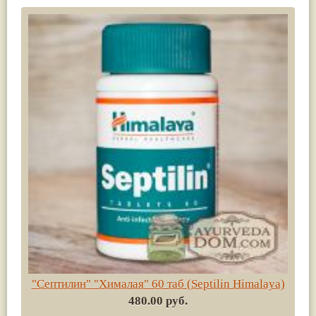
"Септилин" "Хималая" 60 таб (Septilin Himalaya)
480.00 руб.