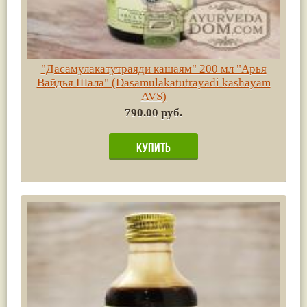
"Дасамулакатутраяди кашаям" 200 мл "Арья
Вайдья Шала" (Dasamulakatutrayadi kashayam
AVS)
790.00 руб.