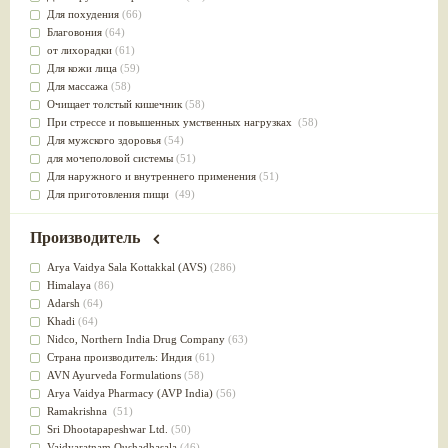
Для похудения
(66)
Благовония
(64)
от лихорадки
(61)
Для кожи лица
(59)
Для массажа
(58)
Очищает толстый кишечник
(58)
При стрессе и повышенных умственных нагрузках
(58)
Для мужского здоровья
(54)
для мочеполовой системы
(51)
Для наружного и внутреннего применения
(51)
Для приготовления пищи
(49)
от инфекций мочеполовой системы
(49)
Для стабилизации деятельности ЦНС
(47)
Производитель
для суставов
(47)
Лечит опухоли и отеки
(46)
Arya Vaidya Sala Kottakkal (AVS)
(286)
Для медитации
(44)
Himalaya
(86)
выводит токсины
(43)
Adarsh
(64)
Для здоровья печени
(41)
Khadi
(64)
Для тела
(39)
Nidсo, Northern India Drug Company
(63)
для очищения крови
(38)
Страна производитель: Индия
(61)
При диабете
(38)
AVN Ayurveda Formulations
(58)
Антиоксидант
(37)
Arya Vaidya Pharmacy (AVP India)
(56)
Для Капха(Кафа) доши
(37)
Ramakrishna
(51)
От паразитов
(37)
Sri Dhootapapeshwar Ltd.
(50)
При расстройстве желудка
(36)
Vaidyaratnam Oushadhasala
(46)