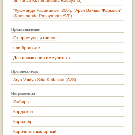
Sri Tattva Kushmandaka Rasayana)
"Кушманда Расайанам" 200гр "Арья Вайдья Фармаси"
(Koosmanda Rasayanam AVP)
Предназначение
От простуды и гриппа
при бронхите
Для повышения иммунитета
Производитель
Arya Vaidya Sala Kottakkal (AVS)
Ингредиенты
Имбирь
Кардамон
Кориандр
Коричник камфорный