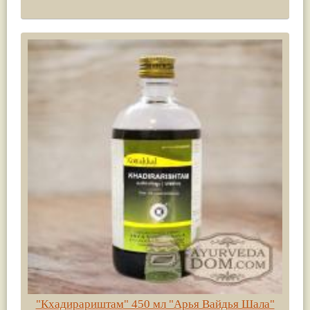
"Кхадирариштам" 450 мл "Арья Вайдья Шала"