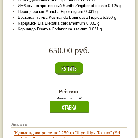
Жасмин
(8)
Имбирь лекарственный Sunthi Zingiber officinale 0.125 g
Каранджа
(8)
Перец черный Maricha Piper nigrum 0.031 g
Касторовое масло
(8)
Восковая тыква Kusmanda Benincasa hispida 6.250 g
Кутаки
(8)
Кардамон Ela Elettaria cardamomum 0.031 g
Мята
(8)
Кориандр Dhanya Coriandrum sativum 0.031 g
Пушкара
(8)
more...
650.00 руб.
Рейтинг
Аналоги
"Кушмандака расаяна" 250 гр "Шри Шри Таттва" (Sri