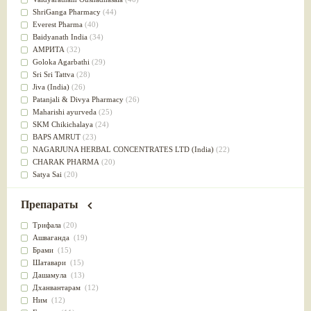
Успокоительное
(36)
ShriGanga Pharmacy
(44)
Для глаз
(34)
Everest Pharma
(40)
от геморроя
(34)
Baidyanath India
(34)
Противовоспалительное
(34)
АМРИТА
(32)
Для Питта доши
(32)
Goloka Agarbathi
(29)
Для сердца
(32)
Sri Sri Tattva
(28)
Для сосудов головного мозга
(32)
Jiva (India)
(26)
Для полости рта
(32)
Patanjali & Divya Pharmacy
(26)
Дефицит железа
(31)
Maharishi ayurveda
(25)
Для лица
(31)
SKM Chikichalaya
(24)
Употребление в пищу
(30)
BAPS AMRUT
(23)
Ароматерапия
(29)
NAGARJUNA HERBAL CONCENTRATES LTD (India)
(22)
Жаропонижающее
(29)
CHARAK PHARMA
(20)
для памяти
(28)
Satya Sai
(20)
для почек
(28)
Vyas
(20)
Обезболивающие
(28)
Bipha
(19)
Препараты
Слабительное
(28)
Kerala Ayurveda
(19)
Афродизиак
(27)
Organic India pvt ltd
(18)
Трифала
(20)
Напитки
(27)
Lalita
(16)
Ашваганда
(19)
Для йоги
(27)
Ashtang Herbals
(15)
Брами
(15)
Для потенции
(26)
Alarsin
(14)
Шатавари
(15)
Для душа
(25)
Vasu Health care
(14)
Дашамула
(13)
для концентрации внимания
(25)
Baraka
(13)
Дханвантарам
(12)
при нарушении эрекции
(25)
Dabur India Ltd
(13)
Ним
(12)
при неврозе
(25)