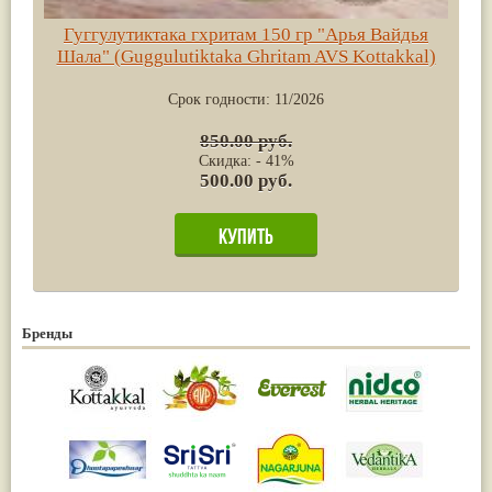
Гуггулутиктака гхритам 150 гр "Арья Вайдья
Шала" (Guggulutiktaka Ghritam AVS Kottakkal)
Срок годности:
11/2026
850.00 руб.
Скидка: - 41%
500.00 руб.
Бренды