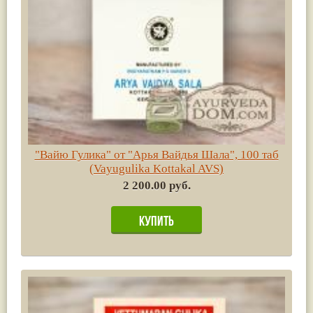
"Вайю Гулика" от "Арья Вайдья Шала", 100 таб
(Vayugulika Kottakal AVS)
2 200.00 руб.