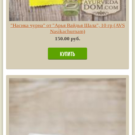
"Насика чурна" от "Арья Вайдья Шала", 10 гр (AVS
Nasikachurnam)
150.00 руб.