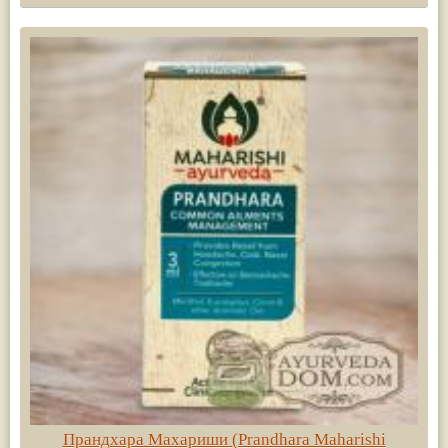
Прандхара Махариши (Prandhara Maharishi