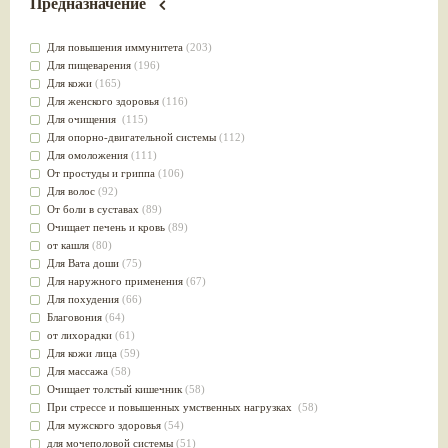
Предназначение
Для повышения иммунитета
(203)
Для пищеварения
(196)
Для кожи
(165)
Для женского здоровья
(116)
Для очищения
(115)
Для опорно-двигательной системы
(112)
Для омоложения
(111)
От простуды и гриппа
(106)
Для волос
(92)
От боли в суставах
(89)
Очищает печень и кровь
(89)
от кашля
(80)
Для Вата доши
(75)
Для наружного применения
(67)
Для похудения
(66)
Благовония
(64)
от лихорадки
(61)
Для кожи лица
(59)
Для массажа
(58)
Очищает толстый кишечник
(58)
При стрессе и повышенных умственных нагрузках
(58)
Для мужского здоровья
(54)
для мочеполовой системы
(51)