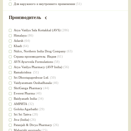
Для наружного и внутреннего применения
(51)
Для приготовления пищи
(49)
от инфекций мочеполовой системы
(49)
Производитель
Для стабилизации деятельности ЦНС
(47)
для суставов
(47)
Arya Vaidya Sala Kottakkal (AVS)
(286)
Лечит опухоли и отеки
(46)
Himalaya
(86)
Для медитации
(44)
Adarsh
(64)
выводит токсины
(43)
Khadi
(64)
Для здоровья печени
(41)
Nidсo, Northern India Drug Company
(63)
Для тела
(39)
Страна производитель: Индия
(61)
для очищения крови
(38)
AVN Ayurveda Formulations
(58)
При диабете
(38)
Arya Vaidya Pharmacy (AVP India)
(56)
Антиоксидант
(37)
Ramakrishna
(51)
Для Капха(Кафа) доши
(37)
Sri Dhootapapeshwar Ltd.
(50)
От паразитов
(37)
Vaidyaratnam Oushadhasala
(46)
При расстройстве желудка
(36)
ShriGanga Pharmacy
(44)
Успокоительное
(36)
Everest Pharma
(40)
Для глаз
(34)
Baidyanath India
(34)
от геморроя
(34)
АМРИТА
(32)
Противовоспалительное
(34)
Goloka Agarbathi
(29)
Для Питта доши
(32)
Sri Sri Tattva
(28)
Для сердца
(32)
Jiva (India)
(26)
Для сосудов головного мозга
(32)
Patanjali & Divya Pharmacy
(26)
Для полости рта
(32)
Maharishi ayurveda
(25)
Дефицит железа
(31)