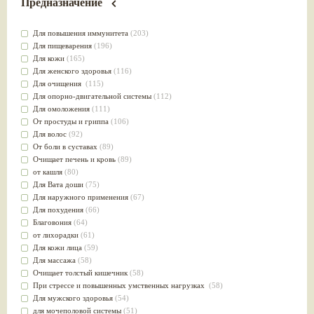
Предназначение
Для повышения иммунитета
(203)
Для пищеварения
(196)
Для кожи
(165)
Для женского здоровья
(116)
Для очищения
(115)
Для опорно-двигательной системы
(112)
Для омоложения
(111)
От простуды и гриппа
(106)
Для волос
(92)
От боли в суставах
(89)
Очищает печень и кровь
(89)
от кашля
(80)
Для Вата доши
(75)
Для наружного применения
(67)
Для похудения
(66)
Благовония
(64)
от лихорадки
(61)
Для кожи лица
(59)
Для массажа
(58)
Очищает толстый кишечник
(58)
При стрессе и повышенных умственных нагрузках
(58)
Для мужского здоровья
(54)
для мочеполовой системы
(51)