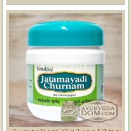
"Джатамаяди Чурнам" 100 гр (Jatamayadi Churnam