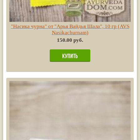
"Насика чурна" от "Арья Вайдья Шала", 10 гр (AVS
Nasikachurnam)
150.00 руб.