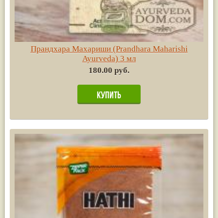
Прандхара Махариши (Prandhara Maharishi
Ayurvedа) 3 мл
180.00 руб.