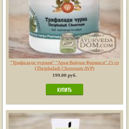
"Трифалади чурнам" "Арья Вайдья Фармаси" 25 гр
(Thriphaladi Choornam AVP)
199.00 руб.