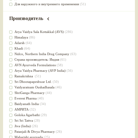
Для наружного и внутреннего применения
(51)
Для приготовления пищи
(49)
от инфекций мочеполовой системы
(49)
Производитель
Для стабилизации деятельности ЦНС
(47)
для суставов
(47)
Arya Vaidya Sala Kottakkal (AVS)
(286)
Лечит опухоли и отеки
(46)
Himalaya
(86)
Для медитации
(44)
Adarsh
(64)
выводит токсины
(43)
Khadi
(64)
Для здоровья печени
(41)
Nidсo, Northern India Drug Company
(63)
Для тела
(39)
Страна производитель: Индия
(61)
для очищения крови
(38)
AVN Ayurveda Formulations
(58)
При диабете
(38)
Arya Vaidya Pharmacy (AVP India)
(56)
Антиоксидант
(37)
Ramakrishna
(51)
Для Капха(Кафа) доши
(37)
Sri Dhootapapeshwar Ltd.
(50)
От паразитов
(37)
Vaidyaratnam Oushadhasala
(46)
При расстройстве желудка
(36)
ShriGanga Pharmacy
(44)
Успокоительное
(36)
Everest Pharma
(40)
Для глаз
(34)
Baidyanath India
(34)
от геморроя
(34)
АМРИТА
(32)
Противовоспалительное
(34)
Goloka Agarbathi
(29)
Для Питта доши
(32)
Sri Sri Tattva
(28)
Для сердца
(32)
Jiva (India)
(26)
Для сосудов головного мозга
(32)
Patanjali & Divya Pharmacy
(26)
Для полости рта
(32)
Maharishi ayurveda
(25)
Дефицит железа
(31)