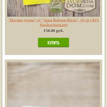
"Насика чурна" от "Арья Вайдья Шала", 10 гр (AVS
Nasikachurnam)
150.00 руб.