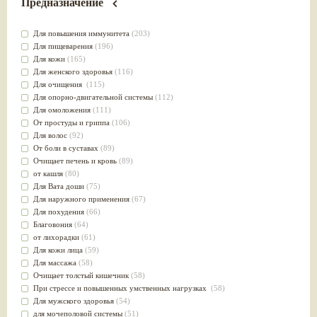
Предназначение
Для повышения иммунитета
(203)
Для пищеварения
(196)
Для кожи
(165)
Для женского здоровья
(116)
Для очищения
(115)
Для опорно-двигательной системы
(112)
Для омоложения
(111)
От простуды и гриппа
(106)
Для волос
(92)
От боли в суставах
(89)
Очищает печень и кровь
(89)
от кашля
(80)
Для Вата доши
(75)
Для наружного применения
(67)
Для похудения
(66)
Благовония
(64)
от лихорадки
(61)
Для кожи лица
(59)
Для массажа
(58)
Очищает толстый кишечник
(58)
При стрессе и повышенных умственных нагрузках
(58)
Для мужского здоровья
(54)
для мочеполовой системы
(51)