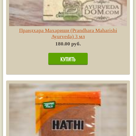
Прандхара Махариши (Prandhara Maharishi
Ayurvedа) 3 мл
180.00 руб.