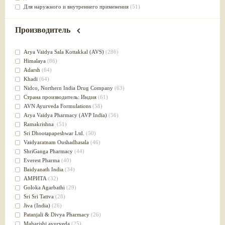
Для наружного и внутреннего применения
(51)
Для приготовления пищи
(49)
от инфекций мочеполовой системы
(49)
Производитель
Для стабилизации деятельности ЦНС
(47)
для суставов
(47)
Arya Vaidya Sala Kottakkal (AVS)
(286)
Лечит опухоли и отеки
(46)
Himalaya
(86)
Для медитации
(44)
Adarsh
(64)
выводит токсины
(43)
Khadi
(64)
Для здоровья печени
(41)
Nidсo, Northern India Drug Company
(63)
Для тела
(39)
Страна производитель: Индия
(61)
для очищения крови
(38)
AVN Ayurveda Formulations
(58)
При диабете
(38)
Arya Vaidya Pharmacy (AVP India)
(56)
Антиоксидант
(37)
Ramakrishna
(51)
Для Капха(Кафа) доши
(37)
Sri Dhootapapeshwar Ltd.
(50)
От паразитов
(37)
Vaidyaratnam Oushadhasala
(46)
При расстройстве желудка
(36)
ShriGanga Pharmacy
(44)
Успокоительное
(36)
Everest Pharma
(40)
Для глаз
(34)
Baidyanath India
(34)
от геморроя
(34)
АМРИТА
(32)
Противовоспалительное
(34)
Goloka Agarbathi
(29)
Для Питта доши
(32)
Sri Sri Tattva
(28)
Для сердца
(32)
Jiva (India)
(26)
Для сосудов головного мозга
(32)
Patanjali & Divya Pharmacy
(26)
Для полости рта
(32)
Maharishi ayurveda
(25)
Дефицит железа
(31)