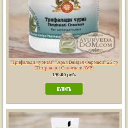
"Трифалади чурнам" "Арья Вайдья Фармаси" 25 гр
(Thriphaladi Choornam AVP)
199.00 руб.