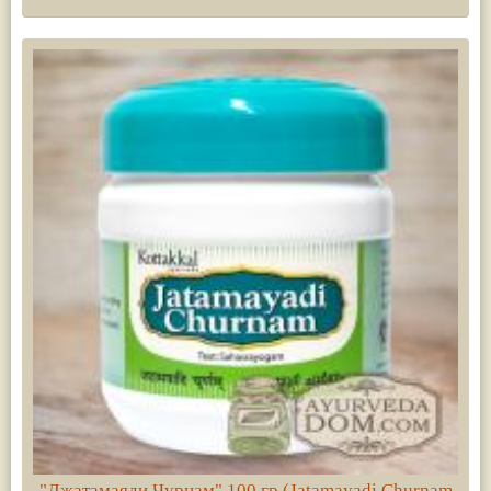
"Джатамаяди Чурнам" 100 гр (Jatamayadi Churnam