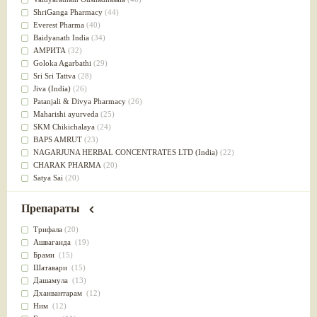
Успокоительное
(36)
ShriGanga Pharmacy
(44)
Для глаз
(34)
Everest Pharma
(40)
от геморроя
(34)
Baidyanath India
(34)
Противовоспалительное
(34)
АМРИТА
(32)
Для Питта доши
(32)
Goloka Agarbathi
(29)
Для сердца
(32)
Sri Sri Tattva
(28)
Для сосудов головного мозга
(32)
Jiva (India)
(26)
Для полости рта
(32)
Patanjali & Divya Pharmacy
(26)
Дефицит железа
(31)
Maharishi ayurveda
(25)
Для лица
(31)
SKM Chikichalaya
(24)
Употребление в пищу
(30)
BAPS AMRUT
(23)
Ароматерапия
(29)
NAGARJUNA HERBAL CONCENTRATES LTD (India)
(22)
Жаропонижающее
(29)
CHARAK PHARMA
(20)
для памяти
(28)
Satya Sai
(20)
для почек
(28)
Vyas
(20)
Обезболивающие
(28)
Bipha
(19)
Препараты
Слабительное
(28)
Kerala Ayurveda
(19)
Афродизиак
(27)
Organic India pvt ltd
(18)
Трифала
(20)
Напитки
(27)
Lalita
(16)
Ашваганда
(19)
Для йоги
(27)
Ashtang Herbals
(15)
Брами
(15)
Для потенции
(26)
Alarsin
(14)
Шатавари
(15)
Для душа
(25)
Vasu Health care
(14)
Дашамула
(13)
для концентрации внимания
(25)
Baraka
(13)
Дханвантарам
(12)
при нарушении эрекции
(25)
Dabur India Ltd
(13)
Ним
(12)
при неврозе
(25)