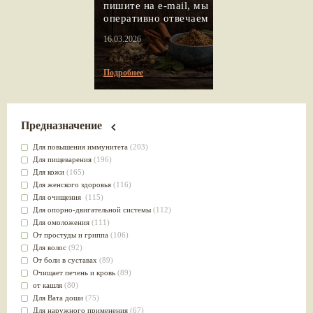
пишите на e-mail, мы
оперативно отвечаем
16.03.2026
Подробнее
Предназначение
Для повышения иммунитета
(203)
Для пищеварения
(196)
Для кожи
(165)
Для женского здоровья
(116)
Для очищения
(115)
Для опорно-двигательной системы
(112)
Для омоложения
(111)
От простуды и гриппа
(106)
Для волос
(92)
От боли в суставах
(89)
Очищает печень и кровь
(89)
от кашля
(80)
Для Вата доши
(75)
Для наружного применения
(67)