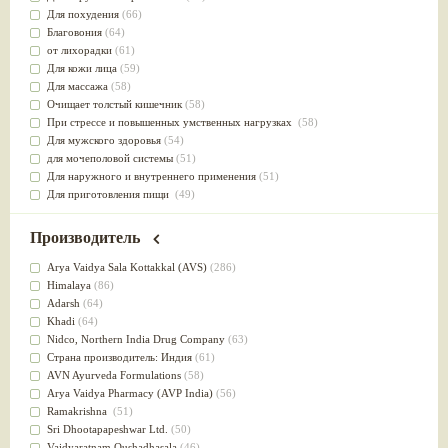
Для похудения
(66)
Благовония
(64)
от лихорадки
(61)
Для кожи лица
(59)
Для массажа
(58)
Очищает толстый кишечник
(58)
При стрессе и повышенных умственных нагрузках
(58)
Для мужского здоровья
(54)
для мочеполовой системы
(51)
Для наружного и внутреннего применения
(51)
Для приготовления пищи
(49)
от инфекций мочеполовой системы
(49)
Для стабилизации деятельности ЦНС
(47)
Производитель
для суставов
(47)
Лечит опухоли и отеки
(46)
Arya Vaidya Sala Kottakkal (AVS)
(286)
Для медитации
(44)
Himalaya
(86)
выводит токсины
(43)
Adarsh
(64)
Для здоровья печени
(41)
Khadi
(64)
Для тела
(39)
Nidсo, Northern India Drug Company
(63)
для очищения крови
(38)
Страна производитель: Индия
(61)
При диабете
(38)
AVN Ayurveda Formulations
(58)
Антиоксидант
(37)
Arya Vaidya Pharmacy (AVP India)
(56)
Для Капха(Кафа) доши
(37)
Ramakrishna
(51)
От паразитов
(37)
Sri Dhootapapeshwar Ltd.
(50)
При расстройстве желудка
(36)
Vaidyaratnam Oushadhasala
(46)