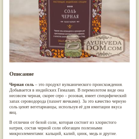
Nirdosh
(3)
Арджуна
(19)
Агастья расаяна
(3)
Касмарья
(19)
Ашта чурна
(3)
Кориандр
(19)
Аштаваргам
(3)
Туласи
(18)
Брами вати с золотом
(3)
Барбарис индийский
(17)
Брахма расаяна
(3)
Зира
(17)
Брихатьяди
(3)
Крапива индийская
(17)
Видарьяди
(3)
Патола
(17)
Гуггул
(3)
Холарена - Кутаджа
(17)
Дханвантарам 101
(3)
Шионака
(17)
Дханвантарам тайлам
(3)
Аджван/Ажгон
(16)
Кайлаш дживан
(3)
Акация катеху
(16)
Кальянака гритам
(3)
Кальций
(16)
Описание
Кримикутхар рас
(3)
Укроп пахучий
(16)
Кунжутное масло
(3)
Дашамула
(15)
Черная соль
– это продукт вулканического происхождения.
Кутаджа
(3)
Лодхра
(14)
Добывается в индийских Гималаях. В перемолотом виде она
Кширабала
(3)
Моринга
(14)
несовсем черная, скорее серо – розовая, имеет специфический
Лив 52
(3)
Перец кубеба
(14)
запах сероводорода (пахнет яичками). За это качество черную
more...
Сахарный тростник
(14)
соль ценят вегетарианцы, используя её для имитации вкуса
Бхунимба/Андрографис метельчатый
(13)
яиц.
Гвоздика
(13)
Кассия трубчатая
(13)
В отличии от белой соли, которая состоит из хлористого
Мезуя железная
(13)
натрия, состав черной соли обогащен полезными
Мускатный орех
(13)
микроэлементами: кальций, калий, цинк, медь и другие.
Пажитник
(13)