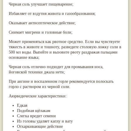
Черная соль улучшает пищеварение;
Паслён черный
(13)
Ипомея
(12)
Избавляет от вздутия живота и газообразования;
Коричник цейлонский
(12)
Мирра
(12)
Оказывает антисептическое действие;
Розовая соль
(12)
Сверция
(12)
Снимает мигрени и головные боли;
Виноград
(11)
Каменная соль
(11)
Может применяться как рвотное средство. Если вы чувствуете
Коровье молоко
(11)
тяжесть в животе и тошноту, разведите столовую ложку соли в
Мукуна жгучая
(11)
500 мл воды. Выпейте и вызовите рвоту раздражая пальцами
Ним
(11)
основание языка;
Патала
(11)
Черная соль отлично подходит для промывания носа,
Перец чаба
(11)
йоговской техники джала нети;
Соссюрея/кушта
(11)
Турпет
(11)
При ангине и воспаленном горле рекомендуется полоскать
Алойное дерево
(10)
горло с раствором из черной соли.
Асафетида
(10)
Пармелия
(10)
Аюрведические характеристики:
Тмин обыкновенный
(10)
Ашока
(9)
Едкая
Вишня гималайская
(9)
Подобная щёлакам
Данти
(9)
Слегка вредит семени
Мурва
(9)
Из головы удаляет капху и вату
Птерокарпус мешковидный
(9)
Отхаркивающие действие
Юстиция сосудистая/Васака
(9)