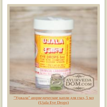
"Уджала" аюрведические капли для глаз, 5 мл
(Ujala Eye Drops)