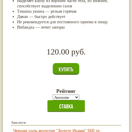
Выделяет капху из верхней части тела, из нижней,
Жасмин
(8)
способствует выделению газов
Каранджа
(8)
Тикшна укшна — резкая горячая
Касторовое масло
(8)
Дяваи — быстро действует
Кутаки
(8)
Не рекомендуется для постоянного приема в пищу
Мята
(8)
Вибандха — лечит запоры
Пушкара
(8)
more...
120.00 руб.
Рейтинг
Аналоги
Черная соль молотая "Золото Индии" 500 гр