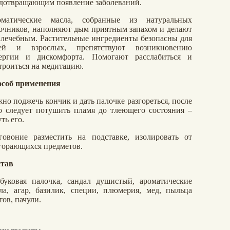
дотвращающим появление заболеваний.
оматические масла, собранные из натуральных
очников, наполняют дым приятным запахом и делают
 лечебным. Растительные ингредиенты безопасны для
тей и взрослых, препятствуют возникновению
ергии и дискомфорта. Помогают расслабиться и
троиться на медитацию.
соб применения
но поджечь кончик и дать палочке разгореться, после
о следует потушить пламя до тлеющего состояния –
уть его.
говоние разместить на подставке, изолировать от
горающихся предметов.
тав
буковая палочка, сандал душистый, ароматические
ла, агар, базилик, специи, плюмерия, мед, пыльца
тов, пачули.