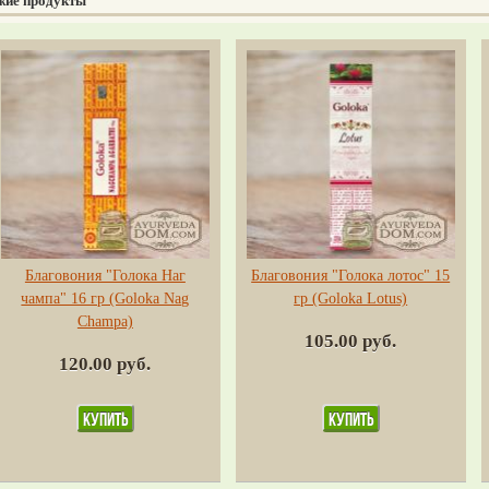
жие продукты
Благовония "Голока Наг
Благовония "Голока лотос" 15
чампа" 16 гр (Goloka Nag
гр (Goloka Lotus)
Champa)
105.00 руб.
120.00 руб.