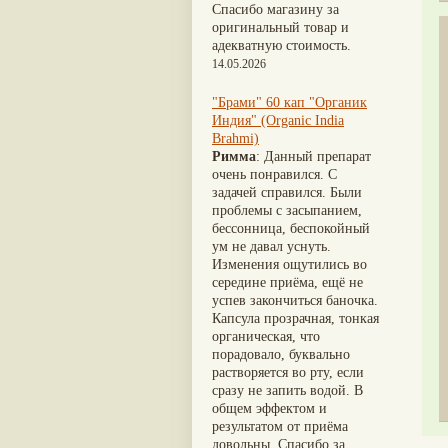
Nirdosh
(3)
Шиладжит
(20)
Спасибо магазину за
Агастья расаяна
(3)
Арджуна
(19)
оригинальный товар и
Ашта чурна
(3)
Касмарья
(19)
адекватную стоимость.
Аштаваргам
(3)
Кориандр
(19)
14.05.2026
Брами вати с золотом
(3)
Туласи
(18)
Брахма расаяна
(3)
Барбарис индийский
(17)
"Брами" 60 кап "Органик
Брихатьяди
(3)
Зира
(17)
Индия" (Organic India
Видарьяди
(3)
Крапива индийская
(17)
Brahmi)
Гуггул
(3)
Патола
(17)
Римма
: Данный препарат
Дханвантарам 101
(3)
Холарена - Кутаджа
(17)
очень понравился. С
Дханвантарам тайлам
(3)
Шионака
(17)
задачей справился. Были
Кайлаш дживан
(3)
Аджван/Ажгон
(16)
проблемы с засыпанием,
Кальянака гритам
(3)
Акация катеху
(16)
бессонница, беспокойный
Кримикутхар рас
(3)
Кальций
(16)
ум не давал уснуть.
Кунжутное масло
(3)
Укроп пахучий
(16)
Изменения ощутились во
Кутаджа
(3)
Дашамула
(15)
середине приёма, ещё не
Кширабала
(3)
Лодхра
(14)
успев закончиться баночка.
Лив 52
(3)
Моринга
(14)
Капсула прозрачная, тонкая
more...
Перец кубеба
(14)
органическая, что
Сахарный тростник
(14)
порадовало, буквально
Бхунимба/Андрографис
растворяется во рту, если
метельчатый
(13)
сразу не запить водой. В
Гвоздика
(13)
общем эффектом и
Кассия трубчатая
(13)
результатом от приёма
Мезуя железная
(13)
довольны. Спасибо за