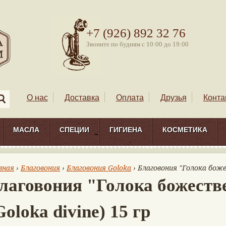
+7 (926) 892 32 76
Звоните по будням с 10:00 до 19:00
О нас
Доставка
Оплата
Друзья
Конта
МАСЛА
СПЕЦИИ
ГИГИЕНА
КОСМЕТИКА
вная
›
Благовония
›
Благовония Goloka
› Благовония "Голока боже
лаговония "Голока божест
Goloka divine) 15 гр