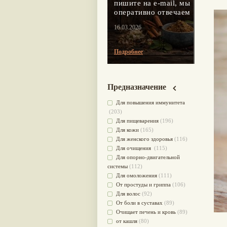
пишите на e-mail, мы
оперативно отвечаем
16.03.2026
Подробнее
Предназначение
Для повышения иммунитета
(203)
Для пищеварения
(196)
Для кожи
(165)
Для женского здоровья
(116)
Для очищения
(115)
Для опорно-двигательной
системы
(112)
Для омоложения
(111)
От простуды и гриппа
(106)
Для волос
(92)
От боли в суставах
(89)
Очищает печень и кровь
(89)
от кашля
(80)