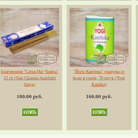
Благовония "Сатья Наг Чампа"
"Йоги Кантика" гранулы от
15 гр (Nag Champa Agarbatti
боли в горле, 70 штук (Yogi
Satya)
Kantika)
100.00 руб.
160.00 руб.