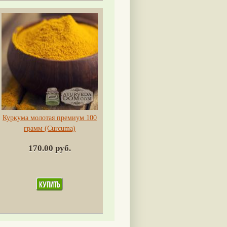
Куркума молотая премиум 100
грамм (Сurсuma)
170.00 руб.