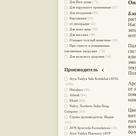
Оп
Для Вата доши
(75)
Для наружного применения
(67)
Для похудения
(66)
Бла
Благовония
(64)
рас
от лихорадки
(61)
Нас
Для кожи лица
(59)
зап
Для массажа
(58)
нот
Очищает толстый кишечник
(58)
Па
При стрессе и повышенных
си
умственных нагрузках
(58)
вли
Для мужского здоровья
(54)
эмо
для мочеполовой системы
(51)
те
Для наружного и внутреннего
Производитель
Поз
применения
(51)
Для приготовления пищи
(49)
Arya Vaidya Sala Kottakkal (AVS)
Аро
от инфекций мочеполовой
(286)
от 
системы
(49)
Himalaya
(86)
пом
Для стабилизации деятельности
Adarsh
(64)
нах
ЦНС
(47)
Khadi
(64)
для суставов
(47)
Nidсo, Northern India Drug
Цв
Лечит опухоли и отеки
(46)
Company
(63)
вит
Для медитации
(44)
Страна производитель: Индия
па
выводит токсины
(43)
(61)
во
Для здоровья печени
(41)
AVN Ayurveda Formulations
(58)
бол
Для тела
(39)
Arya Vaidya Pharmacy (AVP