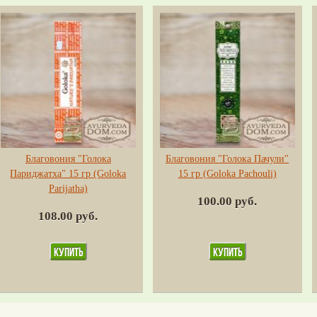
Благовония "Голока
Благовония "Голока Пачули"
Париджатха" 15 гр (Goloka
15 гр (Goloka Pachouli)
Parijatha)
100.00 руб.
108.00 руб.