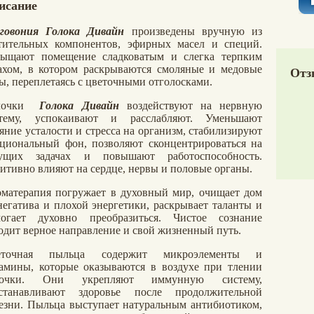
исание
говония Голока Дивайн
произведены вручную из
тительных компонентов, эфирных масел и специй.
ыщают помещение сладковатым и слегка терпким
ахом, в котором раскрываются смоляные и медовые
Отз
ы, переплетаясь с цветочными отголосками.
лочки
Голока Дивайн
воздействуют на нервную
стему, успокаивают и расслабляют. Уменьшают
яние усталости и стресса на организм, стабилизируют
циональный фон, позволяют сконцентрироваться на
кущих задачах и повышают работоспособность.
итивно влияют на сердце, нервы и половые органы.
матерапия погружает в духовный мир, очищает дом
негатива и плохой энергетики, раскрывает таланты и
огает духовно преобразиться. Чистое сознание
одит верное направление и свой жизненный путь.
еточная пыльца содержит микроэлементы и
амины, которые оказываются в воздухе при тлении
лочки. Они укрепляют иммунную систему,
сстанавливают здоровье после продолжительной
езни. Пыльца выступает натуральным антибиотиком,