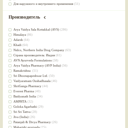
Для наружного и внутреннего применения
(51)
Для приготовления пищи
(49)
от инфекций мочеполовой системы
(49)
Производитель
Для стабилизации деятельности ЦНС
(47)
для суставов
(47)
Arya Vaidya Sala Kottakkal (AVS)
(286)
Лечит опухоли и отеки
(46)
Himalaya
(86)
Для медитации
(44)
Adarsh
(64)
выводит токсины
(43)
Khadi
(64)
Для здоровья печени
(41)
Nidсo, Northern India Drug Company
(63)
Для тела
(39)
Страна производитель: Индия
(61)
для очищения крови
(38)
AVN Ayurveda Formulations
(58)
При диабете
(38)
Arya Vaidya Pharmacy (AVP India)
(56)
Антиоксидант
(37)
Ramakrishna
(51)
Для Капха(Кафа) доши
(37)
Sri Dhootapapeshwar Ltd.
(50)
От паразитов
(37)
Vaidyaratnam Oushadhasala
(46)
При расстройстве желудка
(36)
ShriGanga Pharmacy
(44)
Успокоительное
(36)
Everest Pharma
(40)
Для глаз
(34)
Baidyanath India
(34)
от геморроя
(34)
АМРИТА
(32)
Противовоспалительное
(34)
Goloka Agarbathi
(29)
Для Питта доши
(32)
Sri Sri Tattva
(28)
Для сердца
(32)
Jiva (India)
(26)
Для сосудов головного мозга
(32)
Patanjali & Divya Pharmacy
(26)
Для полости рта
(32)
Maharishi ayurveda
(25)
Дефицит железа
(31)