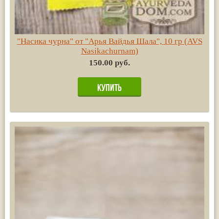
"Насика чурна" от "Арья Вайдья Шала", 10 гр (AVS
Nasikachurnam)
150.00 руб.