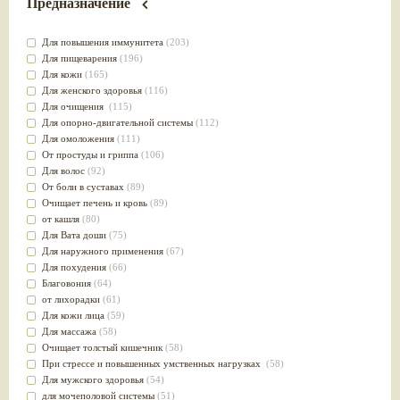
Предназначение
Для повышения иммунитета
(203)
Для пищеварения
(196)
Для кожи
(165)
Для женского здоровья
(116)
Для очищения
(115)
Для опорно-двигательной системы
(112)
Для омоложения
(111)
От простуды и гриппа
(106)
Для волос
(92)
От боли в суставах
(89)
Очищает печень и кровь
(89)
от кашля
(80)
Для Вата доши
(75)
Для наружного применения
(67)
Для похудения
(66)
Благовония
(64)
от лихорадки
(61)
Для кожи лица
(59)
Для массажа
(58)
Очищает толстый кишечник
(58)
При стрессе и повышенных умственных нагрузках
(58)
Для мужского здоровья
(54)
для мочеполовой системы
(51)