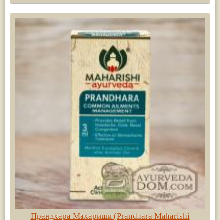
Прандхара Махариши (Prandhara Maharishi