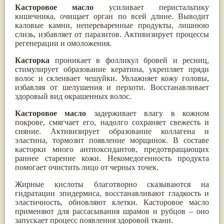
Касторовое масло
усиливает перистальтику
Паслён черный
(13)
кишечника, очищает орган по всей длине. Выводит
Ипомея
(12)
каловые камни, непереваренные продукты, лишнюю
Коричник цейлонский
(12)
слизь, избавляет от паразитов. Активизирует процессы
Мирра
(12)
регенерации и омоложения.
Розовая соль
(12)
Сверция
(12)
Касторка
проникает в фолликул бровей и ресниц,
Виноград
(11)
стимулирует образование кератина, укрепляет пряди
Каменная соль
(11)
волос и склеивает чешуйки. Увлажняет кожу головы,
Коровье молоко
(11)
избавляя от шелушения и перхоти. Восстанавливает
Мукуна жгучая
(11)
здоровый вид окрашенных волос.
Ним
(11)
Патала
(11)
Касторовое масло
задерживает влагу в кожном
Перец чаба
(11)
покрове, смягчает его, надолго сохраняет свежесть и
Соссюрея/кушта
(11)
сияние. Активизирует образование коллагена и
Турпет
(11)
эластина, тормозит появление морщинок. В составе
Алойное дерево
(10)
касторки много антиоксидантов, предотвращающих
Асафетида
(10)
раннее старение кожи. Некомедогенность продукта
Пармелия
(10)
помогает очистить лицо от черных точек.
Тмин обыкновенный
(10)
Ашока
(9)
Жирные кислоты благотворно сказываются на
Вишня гималайская
(9)
гидратации эпидермиса, восстанавливают гладкость и
Данти
(9)
эластичность, обновляют клетки. Касторовое масло
Мурва
(9)
применяют для рассасывания шрамов и рубцов – оно
Птерокарпус мешковидный
(9)
запускает процесс появления здоровой ткани.
Юстиция сосудистая/Васака
(9)