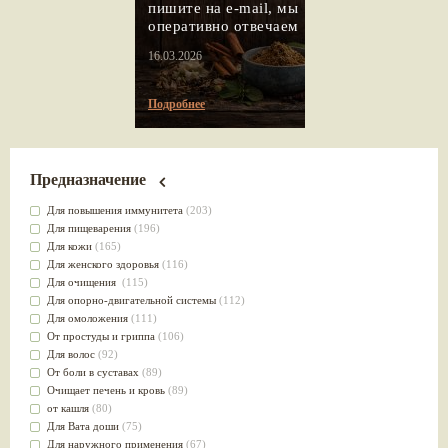
пишите на e-mail, мы
оперативно отвечаем
16.03.2026
Подробнее
Предназначение
Для повышения иммунитета
(203)
Для пищеварения
(196)
Для кожи
(165)
Для женского здоровья
(116)
Для очищения
(115)
Для опорно-двигательной системы
(112)
Для омоложения
(111)
От простуды и гриппа
(106)
Для волос
(92)
От боли в суставах
(89)
Очищает печень и кровь
(89)
от кашля
(80)
Для Вата доши
(75)
Для наружного применения
(67)