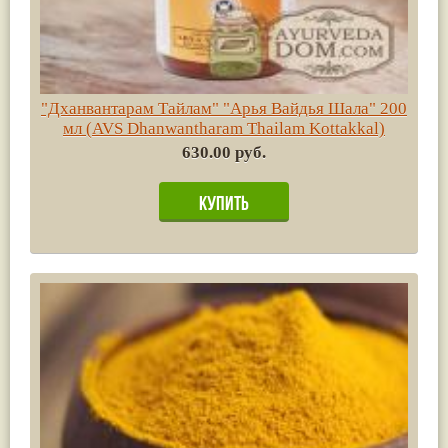
"Дханвантарам Тайлам" "Арья Вайдья Шала" 200
мл (AVS Dhanwantharam Thailam Kottakkal)
630.00 руб.