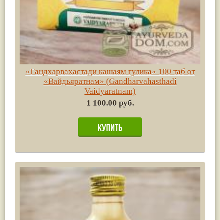
«Гандхарвахастади кашаям гулика» 100 таб от
«Вайдьяратнам» (Gandharvahasthadi
Vaidyaratnam)
1 100.00 руб.