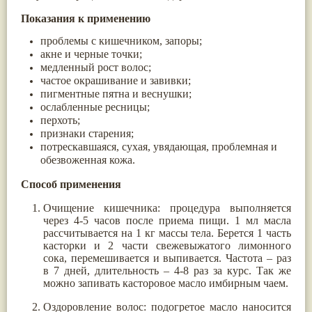
Жасмин
(8)
Показания к применению
Каранджа
(8)
Касторовое масло
(8)
проблемы с кишечником, запоры;
Кутаки
(8)
акне и черные точки;
Мята
(8)
медленный рост волос;
Пушкара
(8)
частое окрашивание и завивки;
more...
пигментные пятна и веснушки;
ослабленные ресницы;
перхоть;
признаки старения;
потрескавшаяся, сухая, увядающая, проблемная и
обезвоженная кожа.
Способ применения
Очищение кишечника: процедура выполняется
через 4-5 часов после приема пищи. 1 мл масла
рассчитывается на 1 кг массы тела. Берется 1 часть
касторки и 2 части свежевыжатого лимонного
сока, перемешивается и выпивается. Частота – раз
в 7 дней, длительность – 4-8 раз за курс. Так же
можно запивать касторовое масло имбирным чаем.
Оздоровление волос: подогретое масло наносится