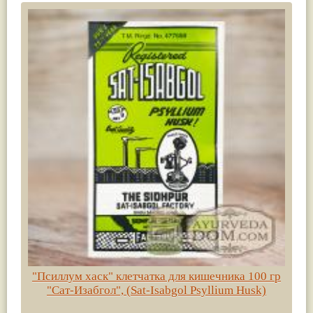
"Псиллум хаск" клетчатка для кишечника 100 гр
"Сат-Изабгол", (Sat-Isabgol Psyllium Husk)