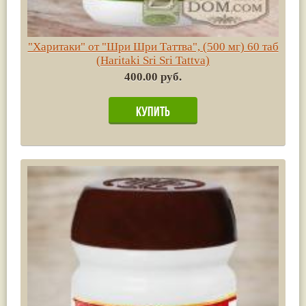
"Харитаки" от "Шри Шри Таттва", (500 мг) 60 таб
(Haritaki Sri Sri Tattva)
400.00 руб.