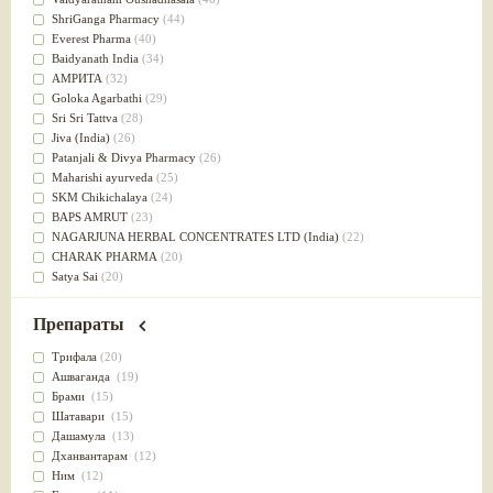
Успокоительное
(36)
ShriGanga Pharmacy
(44)
Для глаз
(34)
Everest Pharma
(40)
от геморроя
(34)
Baidyanath India
(34)
Противовоспалительное
(34)
АМРИТА
(32)
Для Питта доши
(32)
Goloka Agarbathi
(29)
Для сердца
(32)
Sri Sri Tattva
(28)
Для сосудов головного мозга
(32)
Jiva (India)
(26)
Для полости рта
(32)
Patanjali & Divya Pharmacy
(26)
Дефицит железа
(31)
Maharishi ayurveda
(25)
Для лица
(31)
SKM Chikichalaya
(24)
Употребление в пищу
(30)
BAPS AMRUT
(23)
Ароматерапия
(29)
NAGARJUNA HERBAL CONCENTRATES LTD (India)
(22)
Жаропонижающее
(29)
CHARAK PHARMA
(20)
для памяти
(28)
Satya Sai
(20)
для почек
(28)
Vyas
(20)
Обезболивающие
(28)
Bipha
(19)
Препараты
Слабительное
(28)
Kerala Ayurveda
(19)
Афродизиак
(27)
Organic India pvt ltd
(18)
Трифала
(20)
Напитки
(27)
Lalita
(16)
Ашваганда
(19)
Для йоги
(27)
Ashtang Herbals
(15)
Брами
(15)
Для потенции
(26)
Alarsin
(14)
Шатавари
(15)
Для душа
(25)
Vasu Health care
(14)
Дашамула
(13)
для концентрации внимания
(25)
Baraka
(13)
Дханвантарам
(12)
при нарушении эрекции
(25)
Dabur India Ltd
(13)
Ним
(12)
при неврозе
(25)