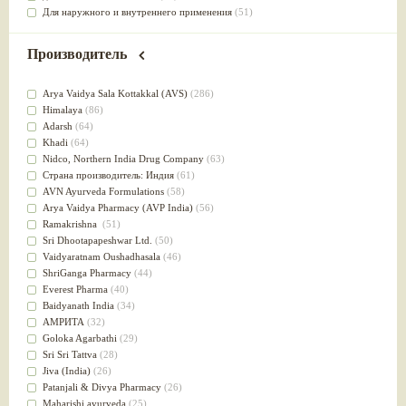
Для наружного и внутреннего применения
(51)
Для приготовления пищи
(49)
от инфекций мочеполовой системы
(49)
Производитель
Для стабилизации деятельности ЦНС
(47)
для суставов
(47)
Arya Vaidya Sala Kottakkal (AVS)
(286)
Лечит опухоли и отеки
(46)
Himalaya
(86)
Для медитации
(44)
Adarsh
(64)
выводит токсины
(43)
Khadi
(64)
Для здоровья печени
(41)
Nidсo, Northern India Drug Company
(63)
Для тела
(39)
Страна производитель: Индия
(61)
для очищения крови
(38)
AVN Ayurveda Formulations
(58)
При диабете
(38)
Arya Vaidya Pharmacy (AVP India)
(56)
Антиоксидант
(37)
Ramakrishna
(51)
Для Капха(Кафа) доши
(37)
Sri Dhootapapeshwar Ltd.
(50)
От паразитов
(37)
Vaidyaratnam Oushadhasala
(46)
При расстройстве желудка
(36)
ShriGanga Pharmacy
(44)
Успокоительное
(36)
Everest Pharma
(40)
Для глаз
(34)
Baidyanath India
(34)
от геморроя
(34)
АМРИТА
(32)
Противовоспалительное
(34)
Goloka Agarbathi
(29)
Для Питта доши
(32)
Sri Sri Tattva
(28)
Для сердца
(32)
Jiva (India)
(26)
Для сосудов головного мозга
(32)
Patanjali & Divya Pharmacy
(26)
Для полости рта
(32)
Maharishi ayurveda
(25)
Дефицит железа
(31)