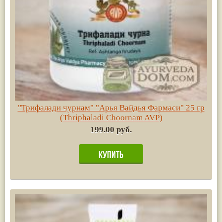
"Трифалади чурнам" "Арья Вайдья Фармаси" 25 гр
(Thriphaladi Choornam AVP)
199.00 руб.