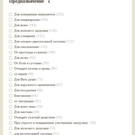
Предназначение
Для повышения иммунитета
(203)
Для пищеварения
(196)
Для кожи
(165)
Для женского здоровья
(116)
Для очищения
(115)
Для опорно-двигательной системы
(112)
Для омоложения
(111)
От простуды и гриппа
(106)
Для волос
(92)
От боли в суставах
(89)
Очищает печень и кровь
(89)
от кашля
(80)
Для Вата доши
(75)
Для наружного применения
(67)
Для похудения
(66)
Благовония
(64)
от лихорадки
(61)
Для кожи лица
(59)
Для массажа
(58)
Очищает толстый кишечник
(58)
При стрессе и повышенных умственных нагрузках
(58)
Для мужского здоровья
(54)
для мочеполовой системы
(51)