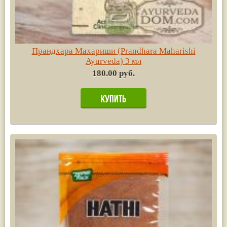
Прандхара Махариши (Prandhara Maharishi
Ayurvedа) 3 мл
180.00 руб.