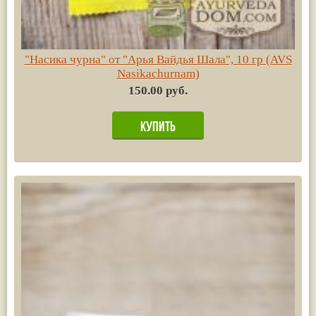
"Насика чурна" от "Арья Вайдья Шала", 10 гр (AVS
Nasikachurnam)
150.00 руб.