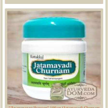
"Джатамаяди Чурнам" 100 гр (Jatamayadi Churnam