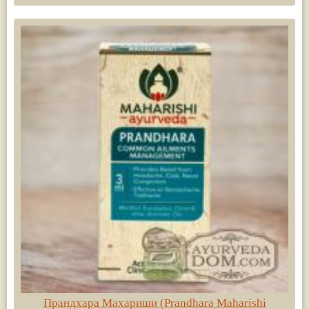
Прандхара Махариши (Prandhara Maharishi