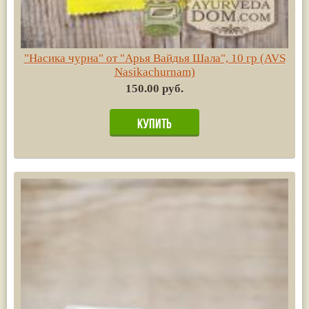
"Насика чурна" от "Арья Вайдья Шала", 10 гр (AVS
Nasikachurnam)
150.00 руб.