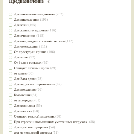
Предназначение
Для повышения иммунитета
(203)
Для пищеварения
(196)
Для кожи
(165)
Для женского здоровья
(116)
Для очищения
(115)
Для опорно-двигательной системы
(112)
Для омоложения
(111)
От простуды и гриппа
(106)
Для волос
(92)
От боли в суставах
(89)
Очищает печень и кровь
(89)
от кашля
(80)
Для Вата доши
(75)
Для наружного применения
(67)
Для похудения
(66)
Благовония
(64)
от лихорадки
(61)
Для кожи лица
(59)
Для массажа
(58)
Очищает толстый кишечник
(58)
При стрессе и повышенных умственных нагрузках
(58)
Для мужского здоровья
(54)
для мочеполовой системы
(51)