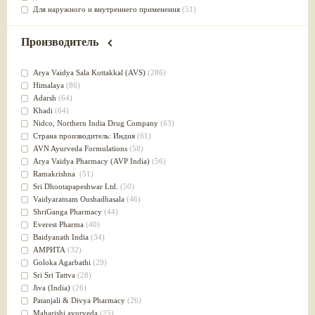
Для наружного и внутреннего применения
(51)
Для приготовления пищи
(49)
от инфекций мочеполовой системы
(49)
Производитель
Для стабилизации деятельности ЦНС
(47)
для суставов
(47)
Arya Vaidya Sala Kottakkal (AVS)
(286)
Лечит опухоли и отеки
(46)
Himalaya
(86)
Для медитации
(44)
Adarsh
(64)
выводит токсины
(43)
Khadi
(64)
Для здоровья печени
(41)
Nidсo, Northern India Drug Company
(63)
Для тела
(39)
Страна производитель: Индия
(61)
для очищения крови
(38)
AVN Ayurveda Formulations
(58)
При диабете
(38)
Arya Vaidya Pharmacy (AVP India)
(56)
Антиоксидант
(37)
Ramakrishna
(51)
Для Капха(Кафа) доши
(37)
Sri Dhootapapeshwar Ltd.
(50)
От паразитов
(37)
Vaidyaratnam Oushadhasala
(46)
При расстройстве желудка
(36)
ShriGanga Pharmacy
(44)
Успокоительное
(36)
Everest Pharma
(40)
Для глаз
(34)
Baidyanath India
(34)
от геморроя
(34)
АМРИТА
(32)
Противовоспалительное
(34)
Goloka Agarbathi
(29)
Для Питта доши
(32)
Sri Sri Tattva
(28)
Для сердца
(32)
Jiva (India)
(26)
Для сосудов головного мозга
(32)
Patanjali & Divya Pharmacy
(26)
Для полости рта
(32)
Maharishi ayurveda
(25)
Дефицит железа
(31)