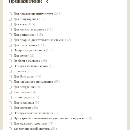
Предназначение
Для повышения иммунитета
(203)
Для пищеварения
(196)
Для кожи
(165)
Для женского здоровья
(116)
Для очищения
(115)
Для опорно-двигательной системы
(112)
Для омоложения
(111)
От простуды и гриппа
(106)
Для волос
(92)
От боли в суставах
(89)
Очищает печень и кровь
(89)
от кашля
(80)
Для Вата доши
(75)
Для наружного применения
(67)
Для похудения
(66)
Благовония
(64)
от лихорадки
(61)
Для кожи лица
(59)
Для массажа
(58)
Очищает толстый кишечник
(58)
При стрессе и повышенных умственных нагрузках
(58)
Для мужского здоровья
(54)
для мочеполовой системы
(51)