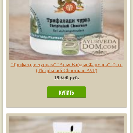
"Трифалади чурнам" "Арья Вайдья Фармаси" 25 гр
(Thriphaladi Choornam AVP)
199.00 руб.