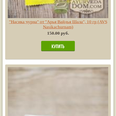
"Насика чурна" от "Арья Вайдья Шала", 10 гр (AVS
Nasikachurnam)
150.00 руб.