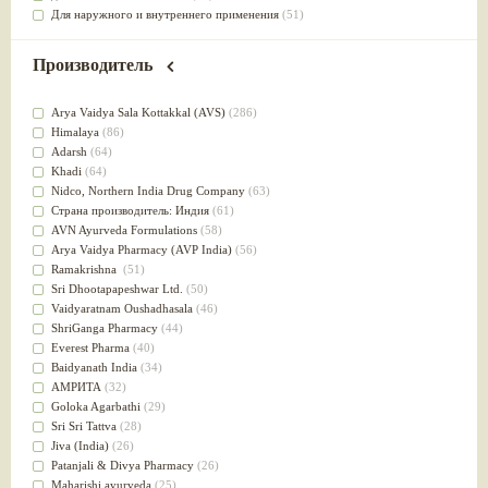
Для наружного и внутреннего применения
(51)
Для приготовления пищи
(49)
от инфекций мочеполовой системы
(49)
Производитель
Для стабилизации деятельности ЦНС
(47)
для суставов
(47)
Arya Vaidya Sala Kottakkal (AVS)
(286)
Лечит опухоли и отеки
(46)
Himalaya
(86)
Для медитации
(44)
Adarsh
(64)
выводит токсины
(43)
Khadi
(64)
Для здоровья печени
(41)
Nidсo, Northern India Drug Company
(63)
Для тела
(39)
Страна производитель: Индия
(61)
для очищения крови
(38)
AVN Ayurveda Formulations
(58)
При диабете
(38)
Arya Vaidya Pharmacy (AVP India)
(56)
Антиоксидант
(37)
Ramakrishna
(51)
Для Капха(Кафа) доши
(37)
Sri Dhootapapeshwar Ltd.
(50)
От паразитов
(37)
Vaidyaratnam Oushadhasala
(46)
При расстройстве желудка
(36)
ShriGanga Pharmacy
(44)
Успокоительное
(36)
Everest Pharma
(40)
Для глаз
(34)
Baidyanath India
(34)
от геморроя
(34)
АМРИТА
(32)
Противовоспалительное
(34)
Goloka Agarbathi
(29)
Для Питта доши
(32)
Sri Sri Tattva
(28)
Для сердца
(32)
Jiva (India)
(26)
Для сосудов головного мозга
(32)
Patanjali & Divya Pharmacy
(26)
Для полости рта
(32)
Maharishi ayurveda
(25)
Дефицит железа
(31)