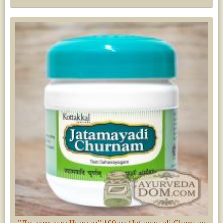
"Джатамаяди Чурнам" 100 гр (Jatamayadi Churnam