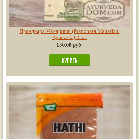
Прандхара Махариши (Prandhara Maharishi
Ayurvedа) 3 мл
180.00 руб.